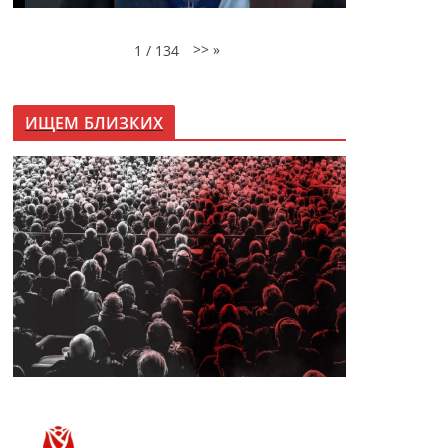
>>
»
1
/
134
ИЩЕМ БЛИЗКИХ