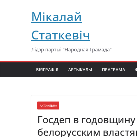
Перейти
Мікалай
к
содержимому
Статкевіч
Лідэр партыі "Народная Грамада"
БІЯГРАФІЯ
АРТЫКУЛЫ
ПРАГРАМА
АКТУАЛЬНА
Госдеп в годовщину
белорусским власт