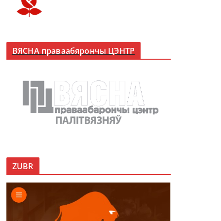
ВЯСНА праваабярончы ЦЭНТР
ZUBR