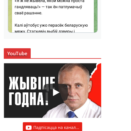
YouTube
Падпісацца на канал...