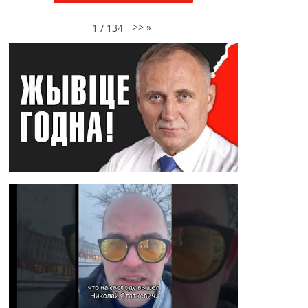
>>
»
1
/
134