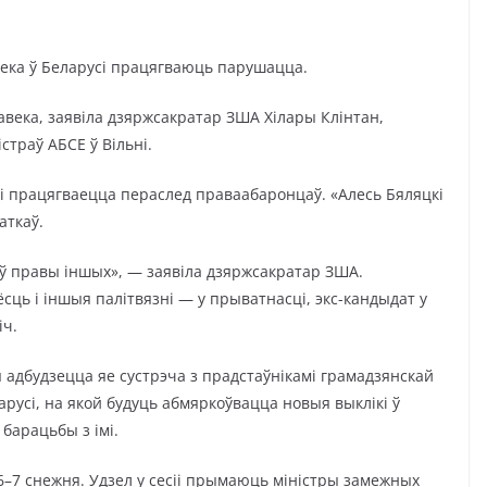
ека ў Беларусі працягваюць парушацца.
века, заявіла дзяржсакратар ЗША Хілары Клінтан,
страў АБСЕ ў Вільні.
усі працягваецца пераслед праваабаронцаў. «Алесь Бяляцкі
аткаў.
няў правы іншых», — заявіла дзяржсакратар ЗША.
ёсць і іншыя палітвязні — у прыватнасці, экс-кандыдат у
іч.
 адбудзецца яе сустрэча з прадстаўнікамі грамадзянскай
арусі, на якой будуць абмяркоўвацца новыя выклікі ў
барацьбы з імі.
 6–7 снежня. Удзел у сесіі прымаюць міністры замежных