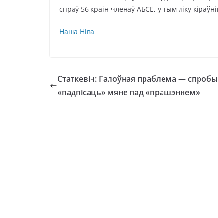
спраў 56 краін-членаў АБСЕ, у тым ліку кіраў
Наша Ніва
Статкевіч: Галоўная праблема — спробы
«падпісаць» мяне пад «прашэннем»