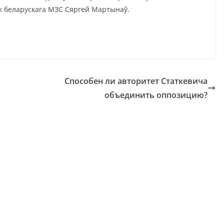
нік беларускага МЗС Сяргей Мартынаў.
Способен ли авторитет Статкевича
объединить оппозицию?