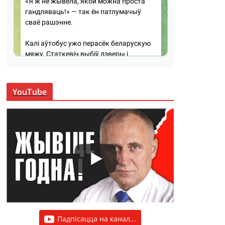
YouTube
Падпісацца на канал...