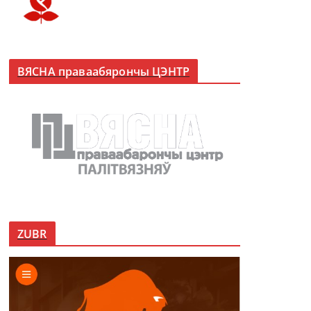
ВЯСНА праваабярончы ЦЭНТР
ZUBR