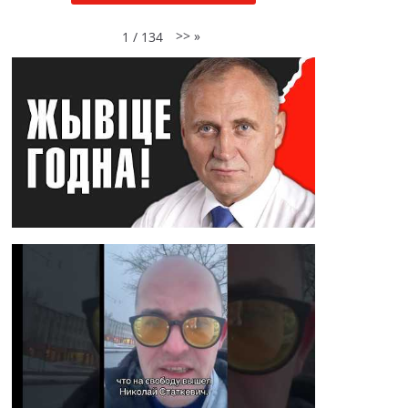
>>
»
1
/
134