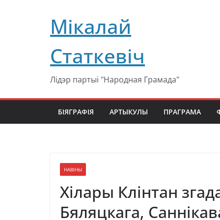
Перейти
Мікалай
к
содержимому
Статкевіч
Лідэр партыі "Народная Грамада"
БІЯГРАФІЯ
АРТЫКУЛЫ
ПРАГРАМА
НАВІНЫ
Хілары Клінтан згада
Бяляцкага, Саннікава