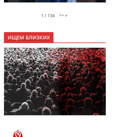
>>
»
1
/
134
ИЩЕМ БЛИЗКИХ