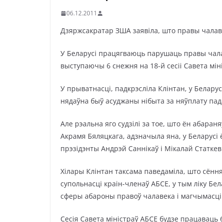
06.12.2011
Дзяржсакратар ЗША заявіла, што правы чалав
У Беларусі працягваюць парушаць правы чала
выступаючы 6 снежня на 18-й сесіі Савета міні
У прыватнасці, падкрэсліла Клінтан, у Белар
нядаўна быў асуджаны нібыта за няўплату пад
Але рэальна яго судзілі за тое, што ён абара
Акрамя Бяляцкага, адзначыла яна, у Беларусі 
прэзідэнты Андрэй Саннікаў і Мікалай Статкев
Хілары Клінтан таксама паведаміла, што сёння
супольнасці краін-членаў АБСЕ, у тым ліку Бел
сферы абароны правоў чалавека і магчымасці 
Сесія Савета міністраў АБСЕ будзе працаваць