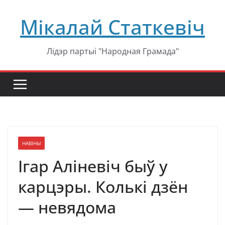
Перейти
Мікалай Статкевіч
к
содержимому
Лідэр партыі "Народная Грамада"
НАВІНЫ
Ігар Аліневіч быў у
карцэры. Колькі дзён
— невядома