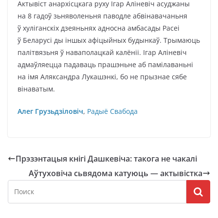
Актывіст анархісцкага руху Ігар Аліневіч асуджаны
на 8 гадоў зьняволеньня паводле абвінавачаньня
ў хуліганскіх дзеяньнях адносна амбасады Расеі
ў Беларусі ды іншых афіцыйных будынкаў. Трымаюць
палітвязьня ў наваполацкай калёніі. Ігар Аліневіч
адмаўляецца падаваць прашэньне аб памілаваньні
на імя Аляксандра Лукашэнкі, бо не прызнае сябе
вінаватым.
Алег Грузьдзіловіч
,
Радыё Свабода
Прэзэнтацыя кнігі Дашкевіча: такога не чакалі
Аўтуховіча сьвядома катуюць — актывістка