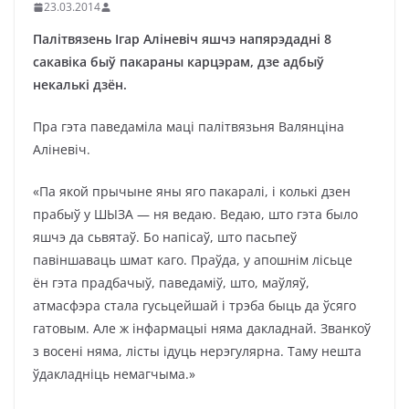
23.03.2014
Палітвязень Ігар Аліневіч яшчэ напярэдадні 8
сакавіка быў пакараны карцэрам, дзе адбыў
некалькі дзён.
Пра гэта паведаміла маці палітвязьня Валянціна
Аліневіч.
«Па якой прычыне яны яго пакаралі, і колькі дзен
прабыў у ШЫЗА — ня ведаю. Ведаю, што гэта было
яшчэ да сьвятаў. Бо напісаў, што пасьпеў
павіншаваць шмат каго. Праўда, у апошнім лісьце
ён гэта прадбачыў, паведаміў, што, маўляў,
атмасфэра стала гусьцейшай і трэба быць да ўсяго
гатовым. Але ж інфармацыі няма дакладнай. Званкоў
з восені няма, лісты ідуць нерэгулярна. Таму нешта
ўдакладніць немагчыма.»