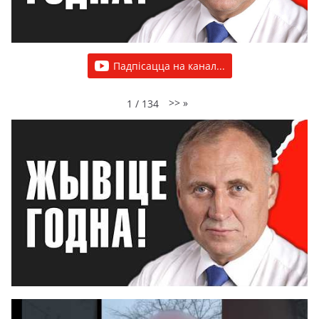
Падпісацца на канал...
>>
»
1
/
134