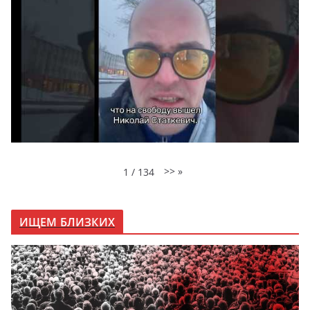
>>
»
1
/
134
ИЩЕМ БЛИЗКИХ