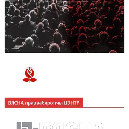
ВЯСНА праваабярончы ЦЭНТР