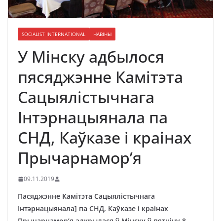
SOCIALIST INTERNATIONAL
НАВІНЫ
У Мінску адбылося
пясяджэнне Камітэта
Сацыялістычнага
Інтэрнацыянала па
СНД, Каўказе і краінах
Прычарнамор’я
09.11.2019
Пасяджэнне Камітэта Сацыялістычнага
Інтэрнацыянала] па СНД, Каўказе і краінах
Прычарнамор’я адкрылася ў Мінску ў пятніцу 8