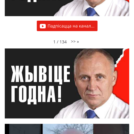
Падпісацца на канал...
>>
»
1
/
134