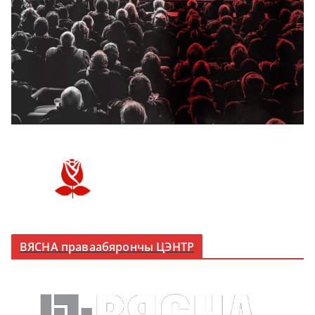
ВЯСНА праваабярончы ЦЭНТР