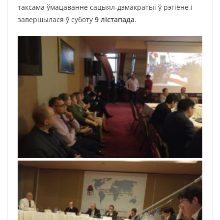
таксама ўмацаванне сацыял-дэмакратыі ў рэгіёне і
завершылася ў суботу
9 лістапада
.