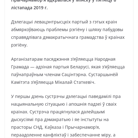
лістапада 2019 г.
Дэлегацыі левацэнтрысцкіх партый з гэтых краін
абмяркоўваюць праблемы рэгіёну і шляху пабудовы
справядлівага дэмакратычнага грамадства ў краінах
рэгіёну.
Арганізатарам пасяджэння з’яўляецца Народная
Грамада — адзіная партыя Беларусі, якая з’яўляецца
паўнапраўным членам Сацінтэрна. Сустаршынёй
Камітэта з’яўляецца Мікалай Статкевіч.
У першы дзень сустрэчы дэлегацыі паведамілі пра
нацыянальную сітуацыю і апошнія падзеі ў сваіх
краінах. Сустрэча працягнулася далейшымі
дыскусіямі пра дэмакратыю і яе інстытуты на
прасторы СНД, Каўказа і Прычарнамор’я,
пераадоленне канфліктаў і забеспечанне міру, а