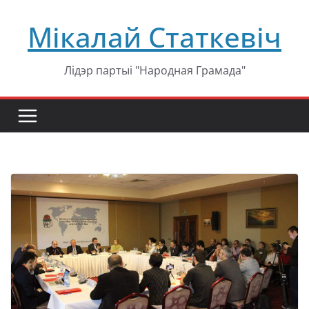
Перейти
Мікалай Статкевіч
к
содержимому
Лідэр партыі "Народная Грамада"