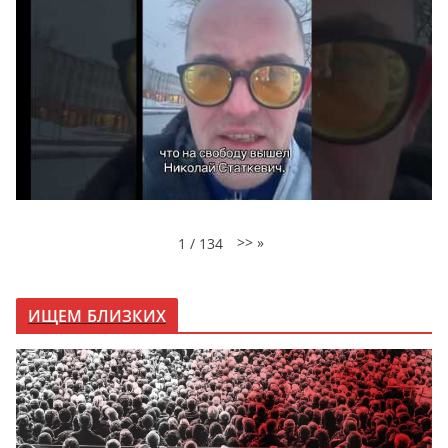
>>
»
1
/
134
ИЩЕМ БЛИЗКИХ