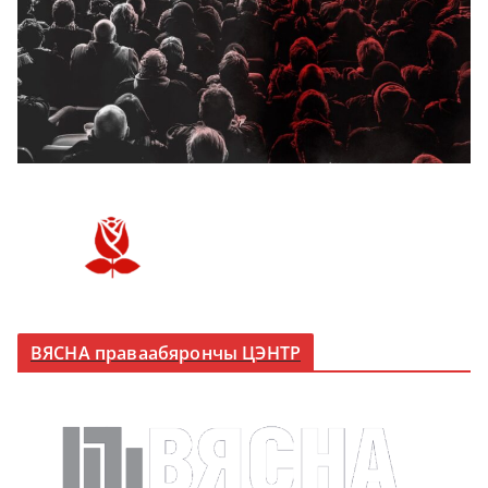
ВЯСНА праваабярончы ЦЭНТР