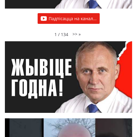
Падпісацца на канал...
>>
»
1
/
134