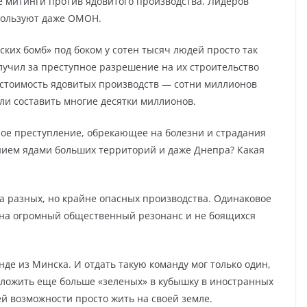
 митинги против ядовитого производства. Лидеров
спользуют даже ОМОН.
ких бомб» под боком у сотен тысяч людей просто так
олучил за преступное разрешение на их строительство
 стоимость ядовитых производств — сотни миллионов
ли составить многие десятки миллионов.
шное преступление, обрекающее на болезни и страдания
ием ядами больших территорий и даже Днепра? Какая
ва разных, но крайне опасных производства. Одинаковое
на огромный общественный резонанс и не боящихся
нде из Минска. И отдать такую команду мог только один,
тложить еще больше «зеленых» в кубышку в иностранных
й возможности просто жить на своей земле.