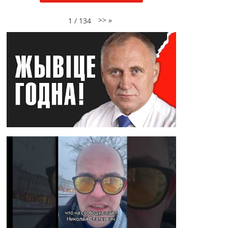
>>
»
1
/
134