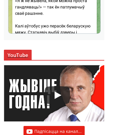
YouTube
Падпісацца на канал...