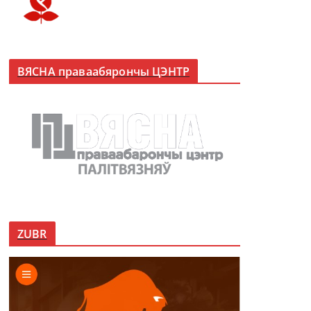
ВЯСНА праваабярончы ЦЭНТР
ZUBR