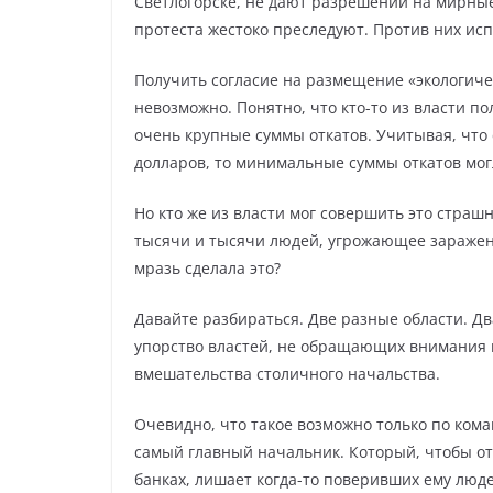
Светлогорске, не дают разрешений на мирные
протеста жестоко преследуют. Против них и
Получить согласие на размещение «экологичес
невозможно. Понятно, что кто-то из власти п
очень крупные суммы откатов. Учитывая, что
долларов, то минимальные суммы откатов мог
Но кто же из власти мог совершить это стра
тысячи и тысячи людей, угрожающее заражен
мразь сделала это?
Давайте разбираться. Две разные области. Д
упорство властей, не обращающих внимания 
вмешательства столичного начальства.
Очевидно, что такое возможно только по кома
самый главный начальник. Который, чтобы о
банках, лишает когда-то поверивших ему люде