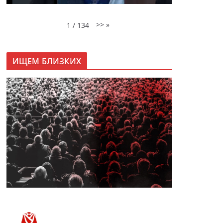
>>
»
1
/
134
ИЩЕМ БЛИЗКИХ