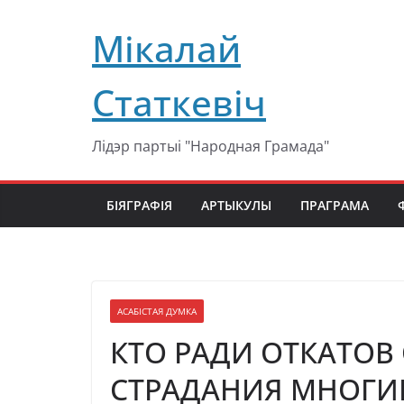
Перейти
Мікалай
к
содержимому
Статкевіч
Лідэр партыі "Народная Грамада"
БІЯГРАФІЯ
АРТЫКУЛЫ
ПРАГРАМА
АСАБІСТАЯ ДУМКА
КТО РАДИ ОТКАТОВ
СТРАДАНИЯ МНОГИ