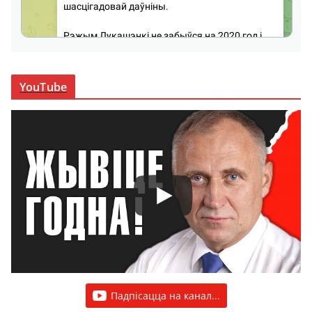
YouTube
Падпісацца на канал...