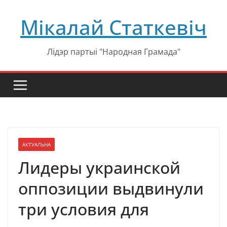
Перейти
Мікалай Статкевіч
к
содержимому
Лідэр партыі "Народная Грамада"
АКТУАЛЬНА
Лидеры украинской
оппозиции выдвинули
три условия для