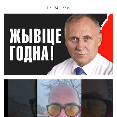
>>
»
1
/
134