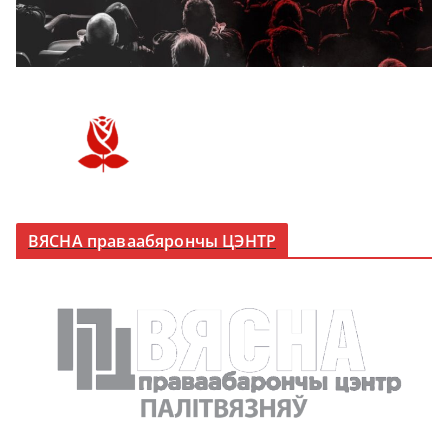
ВЯСНА праваабярончы ЦЭНТР