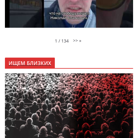
>>
»
1
/
134
ИЩЕМ БЛИЗКИХ