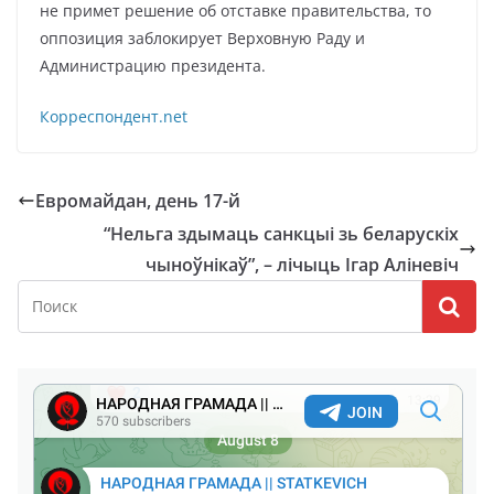
не примет решение об отставке правительства, то
оппозиция заблокирует Верховную Раду и
Администрацию президента.
Корреспондент.net
Евромайдан, день 17-й
“Нельга здымаць санкцыі зь беларускіх
чыноўнікаў”, – лічыць Ігар Аліневіч