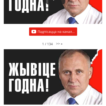
Падпісацца на канал...
>>
»
1
/
134