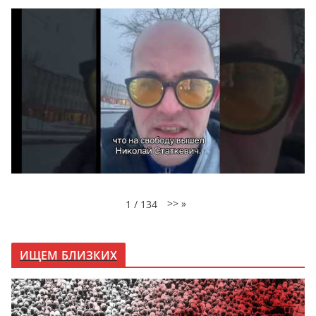
>>
»
1
/
134
ИЩЕМ БЛИЗКИХ