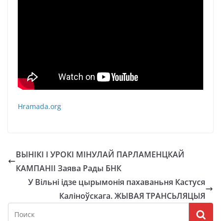
Hramada.org
ВЫНІКІ І УРОКІ МІНУЛАЙ ПАРЛАМЕНЦКАЙ
КАМПАНІІ Заява Рады БНК
У Вільні ідзе цырымонія пахаваньня Кастуся
Каліноўскага. ЖЫВАЯ ТРАНСЬЛЯЦЫЯ