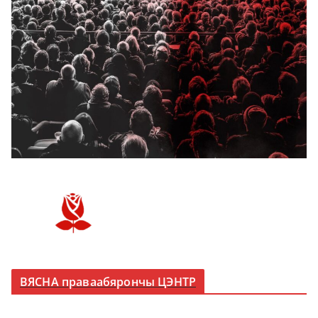
ВЯСНА праваабярончы ЦЭНТР