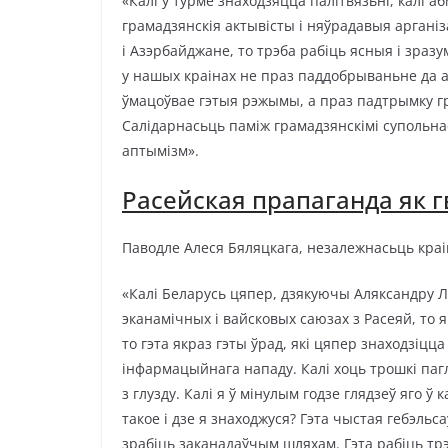
«Калі ў турме знаходзяцца палітвязьні, калі 
грамадзянскія актывісты і няўрадавыя аргані
і Азэрбайджане, то трэба рабіць ясныя і зр
у нашых краінах не праз паддобрываньне да а
ўмацоўвае гэтыя рэжымы, а праз падтрымку г
Салідарнасьць паміж грамадзянскімі супольнас
аптымізм».
Расейская прапаганда як г
Паводле Алеся Бяляцкага, незалежнасьць краін
«Калі Беларусь цяпер, дзякуючы Аляксандру Л
эканамічных і вайсковых саюзах з Расеяй, то 
то гэта якраз гэты ўрад, які цяпер знаходзіц
інфармацыйнага нападу. Калі хоць трошкі паг
з глузду. Калі я ў мінулым годзе глядзеў яго 
такое і дзе я знаходжуся? Гэта чыстая гебэльс
зрабіць заканадаўчым шляхам. Гэта рабіць трэ