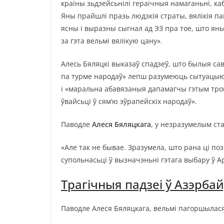
краіны зьдзейсьнілі гераічныя намаганьні, каб
Яны прайшлі празь людзкія страты, вялікія п
ясны і выразны сыгнал ад ЭЗ пра тое, што я
за гэта вельмі вялікую цану».
Алесь Бяляцкі выказаў спадзеў, што былыя сав
па турме народаў» лепш разумеюць сытуацыю,
і «маральна абавязаныя дапамагчы гэтым тро
ўвайсьці ў сям’ю эўрапейскіх народаў».
Паводле
Алеся Бяляцкага
, у незразумелым ста
«Але так не бывае. Зразумела, што рана ці по
супольнасьці ў вызначэньні гэтага выбару ў Ар
Трагічныя падзеі ў Азэрба
Паводле Алеся Бяляцкага, вельмі пагоршылася