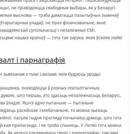
абмежаваная прэса і заціскаецца інтэрнэт, перасьледуюцца
зацыі, не праводзяцца свабодныя выбары, як у Беларусі
азумелыя высновы — трэба дамагацца пазытыўных зьменаў
ўтарытарных уладаў, не праз фінансаваньне, якое
рамадзянскай супольнасьці і незалежных СМІ.
ьцямі нашых краінаў — гэта тая зарука, якая ўсяляе нейкі
валт і парнаграфія
 зьвязаная з тымі саюзамі, якія будуюць урады:
укашэнку, знаходзіцца ў розных геапалітычных,
я думаю, што першы, хто здасьць незалежнасьць Беларусі,
ца ва ўладзе. Яшчэ адно пытаньне — пытаньне
лядзець расейскае тэлебачаньне, то можна зьехаць
ў калёніі, пасьля тыдня прагляду пачынаеш думаць: што гэта
аўская прапаганда, і яе трэба спыняць. У Латвіі гэта можна
ба. Як нельга рэклямаваць гвалт і парнаграфію, таксама