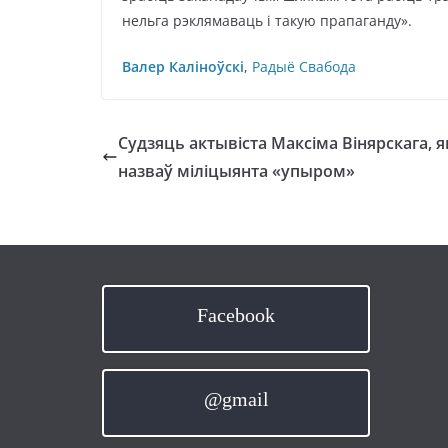
нельга рэклямаваць і такую прапаганду».
Валер Каліноўскі
,
Радыё Свабода
Судзяць актывіста Максіма Вінярскага, я
назваў міліцыянта «упыром»
Facebook
@gmail