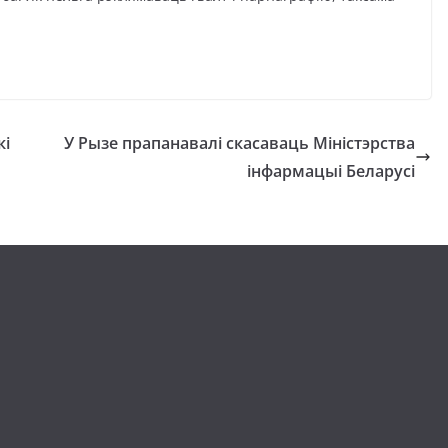
кі
У Рызе прапанавалі скасаваць Міністэрства
інфармацыі Беларусі