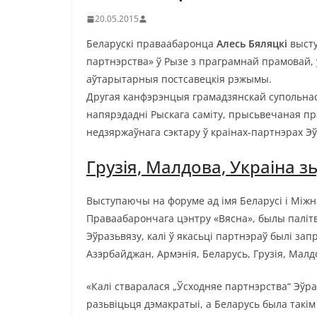
20.05.2015
Беларускі праваабаронца
Алесь Бяляцкі
высту
партнэрства» ў Рызе з праграмнай прамовай, 
аўтарытарныя постсавецкія рэжымы.
Другая канфэрэнцыя грамадзянскай супольнас
напярэдадні Рыскага саміту, прысьвечаная п
недзяржаўнага сэктару ў краінах-партнэрах Э
Грузія, Малдова, Украіна з
Выступаючы на форуме ад імя Беларусі і Між
Праваабарончага цэнтру «Вясна», былы палітв
Эўразьвязу, калі ў якасьці партнэраў былі за
Азэрбайджан, Армэнія, Беларусь, Грузія, Малд
«Калі стваралася „Ўсходняе партнэрства“ Эўра
разьвіцьця дэмакратыі, а Беларусь была такім