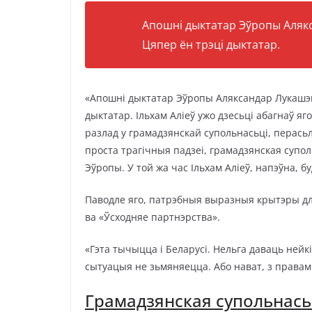
Апошні дыктатар Эўропы Алякс
Цяпер ён трэці дыктатар.
«Апошні дыктатар Эўропы Аляксандар Лукашэн
дыктатар. Ільхам Аліеў ужо дзесьці абагнаў я
разлад у грамадзянскай супольнасьці, перась
проста трагічныя падзеі, грамадзянская супол
Эўропы. У той жа час Ільхам Аліеў, напэўна, буд
Паводле яго, патрэбныя выразныя крытэры дл
ва «Ўсходняе партнэрства».
«Гэта тычыцца і Беларусі. Нельга даваць нейкі
сытуацыя не зьмяняецца. Або нават, з правам
Грамадзянская супольнась