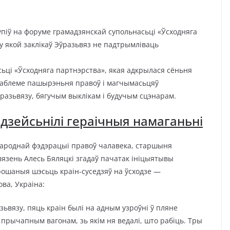
піў на форуме грамадзянскай супольнасьці «Ўсходняга
у якой заклікаў Эўразьвяз не падтрымліваць
ьці «Ўсходняга партнэрства», якая адкрылася сёньня
раблеме пашырэньня правоў і магчымасьцяў
ўразьвязу, бягучым выклікам і будучым сцэнарам.
ьдзейсьнілі гераічныя намаганьні
народнай фэдэрацыі правоў чалавека, старшыня
язень Алесь Бяляцкі згадаў пачатак ініцыятывы
прошаныя шэсьць краін-суседзяў на ўсходзе —
ова, Украіна:
зьвязу, пяць краін былі на адным узроўні ў пляне
 прычапным вагонам, зь якім ня ведалі, што рабіць. Тры