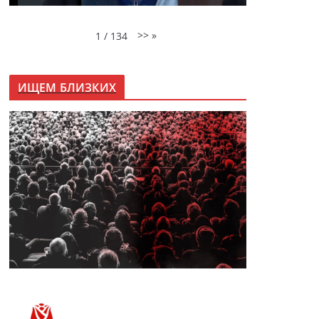
>>
»
1
/
134
ИЩЕМ БЛИЗКИХ