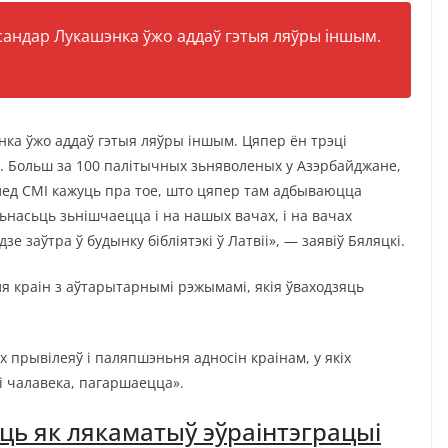
андар Лукашэнка ўжо аддаў гэтыя ляўры іншым.
ка ўжо аддаў гэтыя ляўры іншым. Цяпер ён трэці
го. Больш за 100 палітычных зьняволеных у Азэрбайджане,
лед СМІ кажуць пра тое, што цяпер там адбываюцца
ьнасьць зьнішчаецца і на нашых вачах, і на вачах
зе заўтра ў будынку бібліятэкі ў Латвіі», — заявіў Бяляцкі.
я краін з аўтарытарнымі рэжымамі, якія ўваходзяць
х прывілеяў і паляпшэньня адносін краінам, у якіх
і чалавека, пагаршаецца».
ць як лякаматыў эўраінтэграцыі