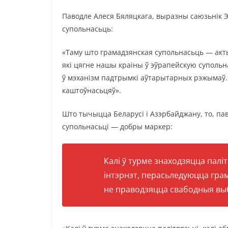
Паводле Алеся Бяляцкага, выразны саюзьнік 
супольнасьць:
«Таму што грамадзянская супольнасьць — акт
які цягне нашы краіны ў эўрапейскую супольн
ў мэханізм падтрымкі аўтарытарных рэжымаў.
каштоўнасьцяў».
Што тычыцца Беларусі і Азэрбайджану, то, па
супольнасьці — добры маркер:
Калі ў турме знаходзяцца паліт
інтэрнэт, перасьледуюцца грам
не праводзяцца свабодныя выб