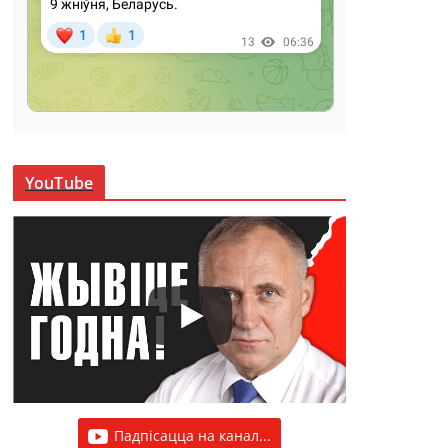
YouTube
Падпісацца на канал...