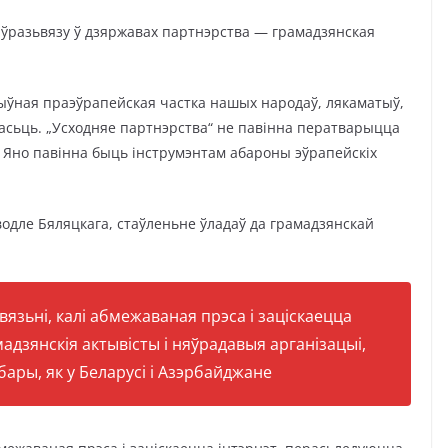
Эўразьвязу ў дзяржавах партнэрства — грамадзянская
ыўная праэўрапейская частка нашых народаў, лякаматыў,
асьць. „Усходняе партнэрства“ не павінна ператварыцца
 Яно павінна быць інструмэнтам абароны эўрапейскіх
водле Бяляцкага, стаўленьне ўладаў да грамадзянскай
вязьні, калі абмежаваная прэса і заціскаецца
адзянскія актывісты і няўрадавыя арганізацыі,
ары, як у Беларусі і Азэрбайджане