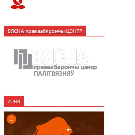
ВЯСНА праваабярончы ЦЭНТР
ZUBR