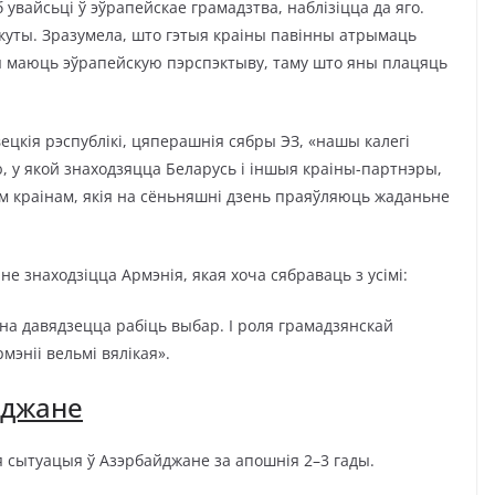
 увайсьці ў эўрапейскае грамадзтва, наблізіцца да яго.
акуты. Зразумела, што гэтыя краіны павінны атрымаць
ны маюць эўрапейскую пэрспэктыву, таму што яны плацяць
ецкія рэспублікі, цяперашнія сябры ЭЗ, «нашы калегі
 у якой знаходзяцца Беларусь і іншыя краіны-партнэры,
м краінам, якія на сёньняшні дзень праяўляюць жаданьне
не знаходзіцца Армэнія, якая хоча сябраваць з усімі:
зна давядзецца рабіць выбар. І роля грамадзянскай
мэніі вельмі вялікая».
йджане
 сытуацыя ў Азэрбайджане за апошнія 2–3 гады.