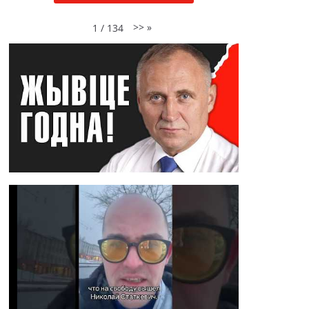
>>
»
1
/
134