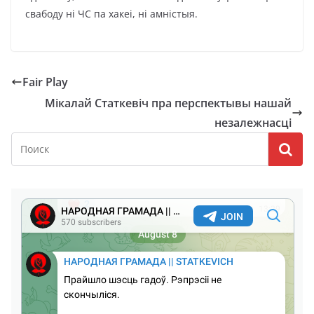
свабоду ні ЧС па хакеі, ні амністыя.
Fair Play
Мікалай Статкевіч пра перспектывы нашай
незалежнасці