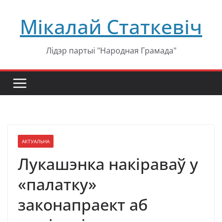
Перейти
Мікалай Статкевіч
к
содержимому
Лідэр партыі "Народная Грамада"
АКТУАЛЬНА
Лукашэнка накіраваў у
«палатку»
законапраект аб