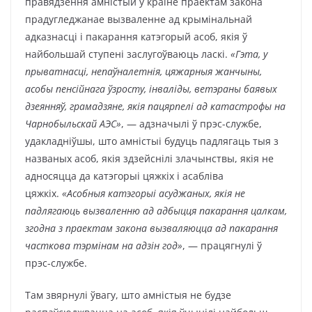
правядзення амністый у краіне праектам закона
прадугледжанае вызваленне ад крымінальнай
адказнасці і пакарання катэгорый асоб, якія ў
найбольшай ступені заслугоўваюць ласкі.
«Гэта, у
прыватнасці, непаўналетнія, цяжарныя жанчыны,
асобы пенсійнага ўзросту, інваліды, ветэраны баявых
дзеянняў, грамадзяне, якія пацярпелі ад катастрофы на
Чарнобыльскай АЭС»
, — адзначылі ў прэс-службе,
удакладніўшы, што амністыі будуць падлягаць тыя з
названых асоб, якія здзейснілі злачынствы, якія не
адносяцца да катэгорыі цяжкіх і асабліва
цяжкіх.
«Асобныя катэгорыі асуджаных, якія не
падлягаюць вызваленню ад адбыцця пакарання цалкам,
згодна з праектам закона вызваляюцца ад пакарання
часткова тэрмінам на адзін год»
, — працягнулі ў
прэс-службе.
Там звярнулі ўвагу, што амністыя не будзе