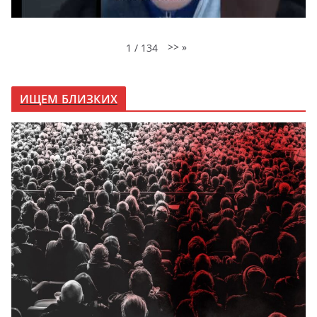
>>
»
1
/
134
ИЩЕМ БЛИЗКИХ