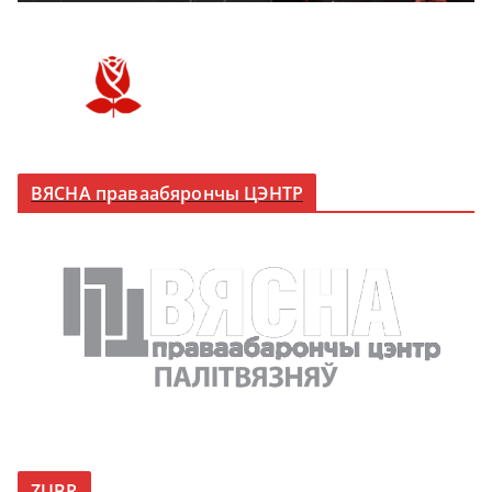
ВЯСНА праваабярончы ЦЭНТР
ZUBR