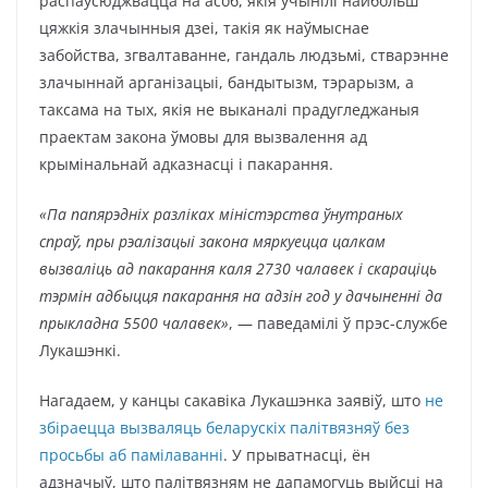
распаўсюджвацца на асоб, якія ўчынілі найбольш
цяжкія злачынныя дзеі, такія як наўмыснае
забойства, згвалтаванне, гандаль людзьмі, стварэнне
злачыннай арганізацыі, бандытызм, тэрарызм, а
таксама на тых, якія не выканалі прадугледжаныя
праектам закона ўмовы для вызвалення ад
крымінальнай адказнасці і пакарання.
«Па папярэдніх разліках міністэрства ўнутраных
спраў, пры рэалізацыі закона мяркуецца цалкам
вызваліць ад пакарання каля 2730 чалавек і скараціць
тэрмін адбыцця пакарання на адзін год у дачыненні да
прыкладна 5500 чалавек»
, — паведамілі ў прэс-службе
Лукашэнкі.
Нагадаем, у канцы сакавіка Лукашэнка заявіў, што
не
збіраецца вызваляць беларускіх палітвязняў без
просьбы аб памілаванні
. У прыватнасці, ён
адзначыў, што палітвязням не дапамогуць выйсці на