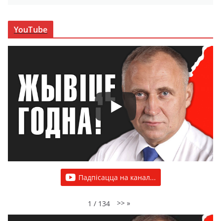
YouTube
Падпісацца на канал...
>>
»
1
/
134