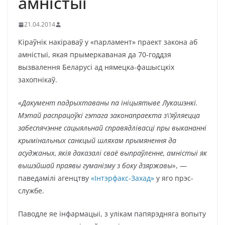
амністыі
21.04.2014
Кіраўнік накіраваў у «парламент» праект закона аб
амністыі, якая прымеркаваная да 70-годдзя
вызвалення Беларусі ад нямецка-фашысцкіх
захопнікаў.
«Дакумент падрыхтаваны па ініцыятыве Лукашэнкі.
Мэтай распрацоўкі гэтага законапраекта з\’яўляецца
забеспячэнне сацыяльнай справядлівасці пры выкананні
крымінальных санкцый шляхам прымянення да
асуджаных, якія даказалі сваё выпраўленне, амністыі як
вышэйшай праявы гуманізму з боку дзяржавы»
, —
паведамілі агенцтву
«Інтэрфакс-Захад»
у яго прэс-
службе.
Паводле яе інфармацыі, з улікам папярэдняга вопыту