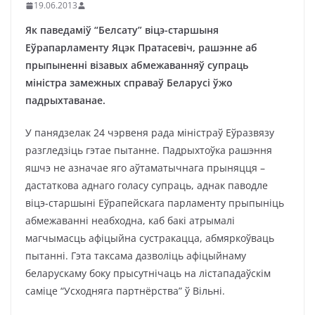
19.06.2013
Як паведаміў “Белсату” віцэ-старшыня
Еўрапарламенту Яцэк Пратасевіч, рашэнне аб
прыпыненні візавых абмежаванняў супраць
міністра замежных справаў Беларусі ўжо
падрыхтаванае.
У панядзелак 24 чэрвеня рада міністраў Еўразвязу
разгледзіць гэтае пытанне. Падрыхтоўка рашэння
яшчэ не азначае яго аўтаматычнага прыняцця –
дастаткова аднаго голасу супраць, аднак паводле
віцэ-старшыні Еўрапейскага парламенту прыпыніць
абмежаванні неабходна, каб бакі атрымалі
магчымасць афіцыйна сустракацца, абмяркоўваць
пытанні. Гэта таксама дазволіць афіцыйнаму
беларускаму боку прысутнічаць на лістападаўскім
саміце “Усходняга партнёрства” ў Вільні.