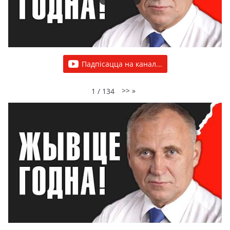
Падпісацца на канал...
>>
»
1
/
134