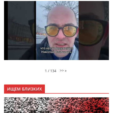
>>
»
1
/
134
ИЩЕМ БЛИЗКИХ