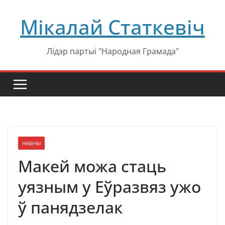
Перейти
Мікалай Статкевіч
к
содержимому
Лідэр партыі "Народная Грамада"
НАВІНЫ
Макей можа стаць
уязным у Еўразвяз ужо
ў панядзелак