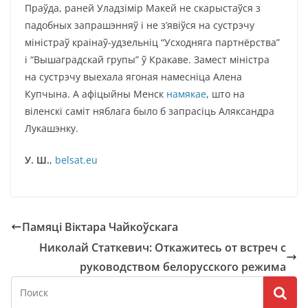
Праўда, раней Уладзімір Макей не скарыстаўся з
падобных запрашэнняў і не з’явіўся на сустрэчу
міністраў краінаў-удзельніц “Усходняга партнёрства”
і “Вышаградскай групы” ў Кракаве. Замест міністра
на сустрэчу выехала ягоная намесніца Алена
Купчына. А афіцыйны Менск
намякае
, што на
віленскі саміт няблага было б запрасіць Аляксандра
Лукашэнку.
У. Ш.
,
belsat.eu
Памяці Віктара Чайкоўскага
Николай Статкевич: Откажитесь от встреч с
руководством белорусского режима