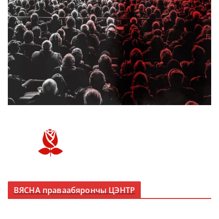
ВЯСНА праваабярончы ЦЭНТР