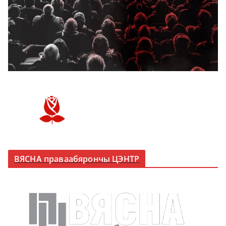
ВЯСНА праваабярончы ЦЭНТР