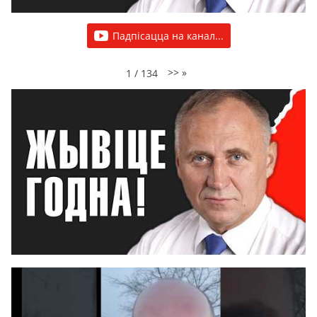
Падпісацца на канал...
>>
»
1
/
134