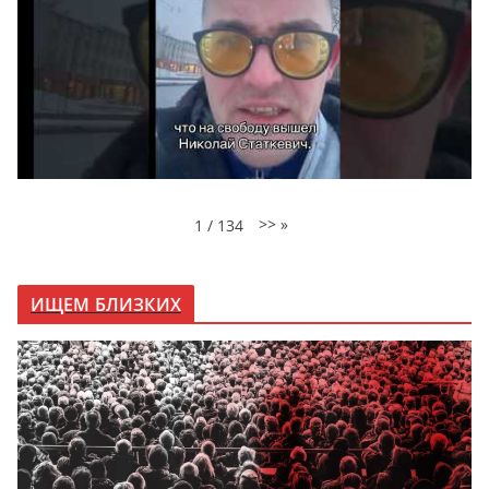
>>
»
1
/
134
ИЩЕМ БЛИЗКИХ