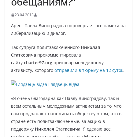
обещаниям?”
23.04.2013
Арест Павла Виноградова опровергает все намеки на
либерализацию и диалог.
Так супруга политзаключенного
Николая
Статкевича
прокомментировала
сайту
charter97.org
приговор молодежному
активисту, которого
отправили в тюрьму на 12 суток
.
Глядзець відэа
«Я очень благодарна как Павлу Виноградову, так и
всем остальным молодежным активистам за то, что
они продолжают напоминать обществу о том, что в
стране есть политзаключенные, за акцию в
поддержку
Николая Статкевича
. Я сделаю все,
чтобы он узнал о ней», — сказала
Марина