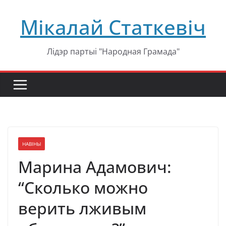
Перейти
Мікалай Статкевіч
к
содержимому
Лідэр партыі "Народная Грамада"
НАВІНЫ
Марина Адамович:
“Сколько можно
верить лживым