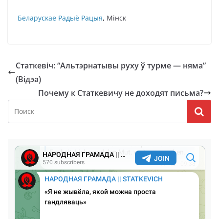
Беларускае Радыё Рацыя
,
Мінск
Статкевіч: “Альтэрнатывы руху ў турме — няма”
(Відэа)
Почему к Статкевичу не доходят письма?