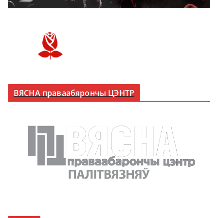
ВЯСНА праваабярончы ЦЭНТР