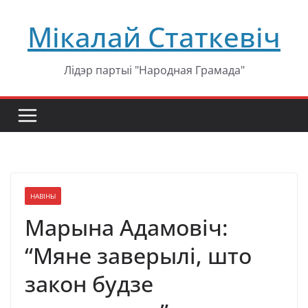
Перейти
Мікалай Статкевіч
к
содержимому
Лідэр партыі "Народная Грамада"
НАВІНЫ
Марына Адамовіч:
“Мяне заверылі, што
закон будзе