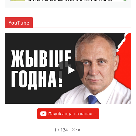
YouTube
Падпісацца на канал...
>>
»
1
/
134