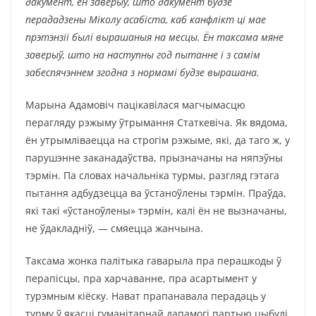
дакумент, ён заверыў, што дакумент будзе
перададзены Міколу асабіста, каб канфлікт ці мае
прэтэнзіі былі вырашаныя на месцы. Ён таксама мяне
заверыў, што на наступны год пытанне і з самім
забеспячэннем згодна з нормамі будзе вырашана.
Марына Адамовіч пацікавілася магчымасцю
перагляду рэжыму ўтрымання Статкевіча. Як вядома,
ён утрымліваецца на строгім рэжыме, які, да таго ж, у
парушэнне заканадаўства, прызначаны на няпэўны
тэрмін. Па словах начальніка турмы, разгляд гэтага
пытання адбудзецца ва ўстаноўлены тэрмін. Праўда,
які такі «ўстаноўлены» тэрмін, калі ён не вызначаны,
не ўдакладніў, — смяецца жанчына.
Таксама жонка палітыка гаварыла пра перашкоды ў
перапісцы, пра харчаванне, пра асартымент у
турэмным кіёску. Нават прапанавала перадаць у
турму ў якасці гуманітарнай дапамогі партыю цыбулі