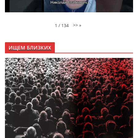
>>
»
1
/
134
ИЩЕМ БЛИЗКИХ