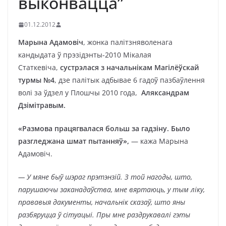
выконвацца”
01.12.2012
Марына Адамовіч
, жонка палітзняволенага
кандыдата ў прэзідэнты-2010 Мікалая
Статкевіча,
сустрэлася з начальнікам Магілёўскай
турмы №4
, дзе палітык адбывае 6 гадоў пазбаўлення
волі за ўдзел у Плошчы 2010 года,
Аляксандрам
Дзімітравым.
«Размова працягвалася больш за гадзіну. Было
разгледжана шмат пытанняў»,
— кажа Марына
Адамовіч.
— У мяне быў шэраг прэтэнзій. З той нагоды, што,
парушаючы заканадаўства, мне вяртаюць, у тым ліку,
прававыя дакументы, начальнік сказаў, што яны
разбяруцца ў сітуацыі. Пры мне раздрукавалі гэты