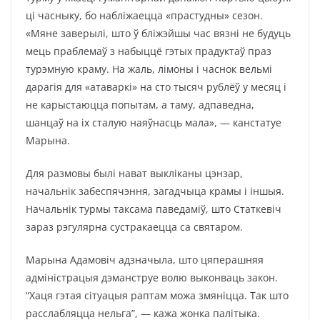
ці часныку, бо набліжаецца «прастудны» сезон.
«Мяне заверылі, што ў бліжэйшы час вязні не будуць
мець праблемаў з набыццё гэтых прадуктаў праз
турэмную краму. На жаль, лімоны і часнок вельмі
дарагія для «атаваркі» на сто тысяч рублёў у месяц і
не карыстаюцца попытам, а таму, адпаведна,
шанцаў на іх сталую наяўнасць мала», — канстатуе
Марына.
Для размовы былі нават выкліканы цэнзар,
начальнік забеспячэння, загадчыца крамы і іншыя.
Начальнік турмы таксама паведаміў, што Статкевіч
зараз рэгулярна сустракаецца са святаром.
Марына Адамовіч адзначыла, што цяперашняя
адміністрацыя дэманструе волю выконваць закон.
“Хаця гэтая сітуацыя раптам можа змяніцца. Так што
расслабляцца нельга”, — кажа жонка палітыка.