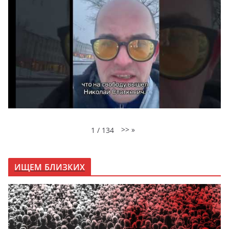
>>
»
1
/
134
ИЩЕМ БЛИЗКИХ