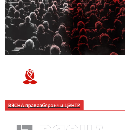
ВЯСНА праваабярончы ЦЭНТР