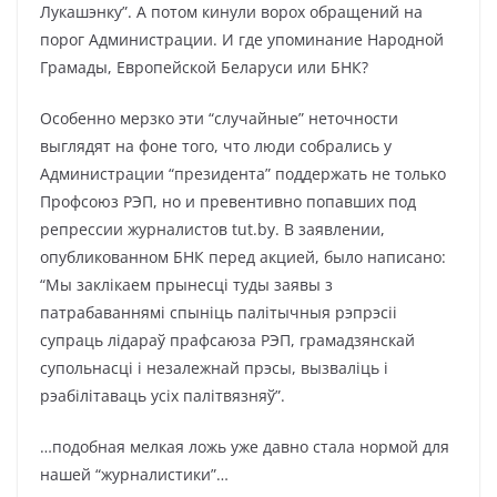
Лукашэнку”. А потом кинули ворох обращений на
порог Администрации. И где упоминание Народной
Грамады, Европейской Беларуси или БНК?
Особенно мерзко эти “случайные” неточности
выглядят на фоне того, что люди собрались у
Администрации “президента” поддержать не только
Профсоюз РЭП, но и превентивно попавших под
репрессии журналистов tut.by. В заявлении,
опубликованном БНК перед акцией, было написано:
“Мы заклікаем прынесці туды заявы з
патрабаваннямі спыніць палітычныя рэпрэсіі
супраць лідараў прафсаюза РЭП, грамадзянскай
супольнасці і незалежнай прэсы, вызваліць і
рэабілітаваць усіх палітвязняў”.
…подобная мелкая ложь уже давно стала нормой для
нашей “журналистики”…