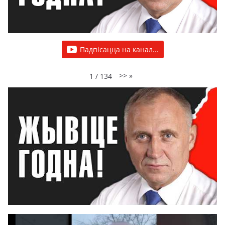
Падпісацца на канал...
>>
»
1
/
134