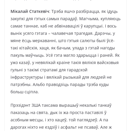
Мікалай Статкевіч
: Трэба яшчэ разбірацца, як ідуць
закупкі для гэтых самых парадаў. Магчыма, купляюць
самае таннае, каб не абвінавацілі ў карупцыі. І вось
вынік усяго гэтага – чалавечая трагедая. Дарэчы, у
мяне ёсць меркаванні, што гэтыя салюты былі ўсё-
такі кітайскія, хаця, як бачым, улада з гэтай нагоды
пакуль маўчыць. Усё гэта магло здарыцца і раней. Як
ужо казаў, у невялікай краіне такія вялікія вайсковыя
гульні з такімі стратамі для гарадской
інфраструктуры і вялікай рызыкай для людзей не
патрэбны. Альбо праводзіць парады трэба куды
больш сціпла.
Прэзідэнт ЗША таксама вырашыў некалькі танкаў
паказаць на свята, дык іх жа проста паставілі ў
асобным месцы, і хто хацеў, той паглядзеў. А па
дарогах ніхто не ездзіў і асфальт не псаваў. Але ж