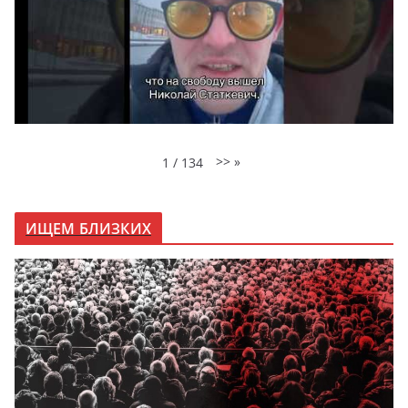
>>
»
1
/
134
ИЩЕМ БЛИЗКИХ