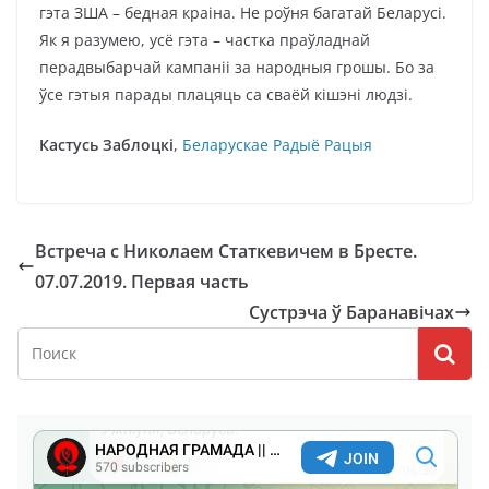
гэта ЗША – бедная краіна. Не роўня багатай Беларусі.
Як я разумею, усё гэта – частка праўладнай
перадвыбарчай кампаніі за народныя грошы. Бо за
ўсе гэтыя парады плацяць са сваёй кішэні людзі.
Кастусь Заблоцкі
,
Беларускае Радыё Рацыя
Встреча с Николаем Статкевичем в Бресте.
07.07.2019. Первая часть
Сустрэча ў Баранавічах