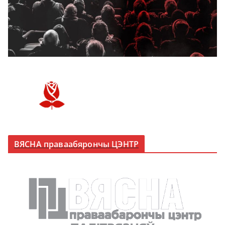
ВЯСНА праваабярончы ЦЭНТР