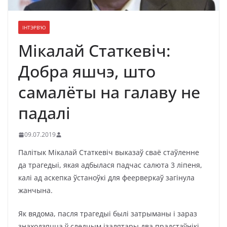
ІНТЭРВ'Ю
Мікалай Статкевіч:
Добра яшчэ, што
самалёты на галаву не
падалі
09.07.2019
Палітык Мікалай Статкевіч выказаў сваё стаўленне
да трагедыі, якая адбылася падчас салюта 3 ліпеня,
калі ад аскепка ўстаноўкі для феерверкаў загінула
жанчына.
Як вядома, пасля трагедыі былі затрыманы і зараз
знаходзяцца ў следчым ізалятары два прадстаўнікі