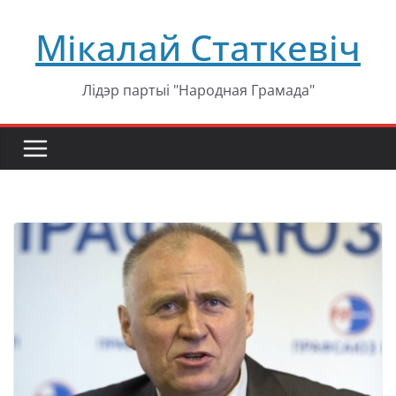
Перейти
Мікалай Статкевіч
к
содержимому
Лідэр партыі "Народная Грамада"