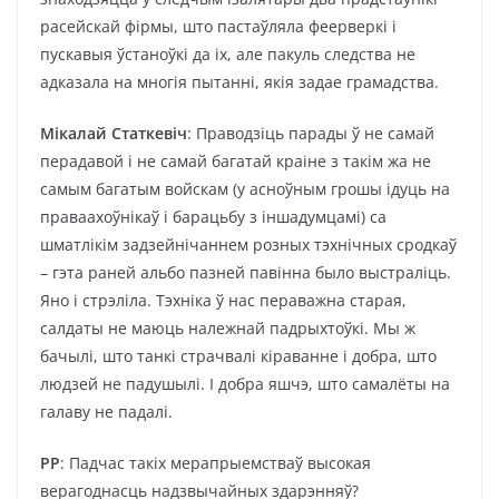
расейскай фірмы, што пастаўляла феерверкі і
пускавыя ўстаноўкі да іх, але пакуль следства не
адказала на многія пытанні, якія задае грамадства.
Мікалай Статкевіч
: Праводзіць парады ў не самай
перадавой і не самай багатай краіне з такім жа не
самым багатым войскам (у асноўным грошы ідуць на
праваахоўнікаў і барацьбу з іншадумцамі) са
шматлікім задзейнічаннем розных тэхнічных сродкаў
– гэта раней альбо пазней павінна было выстраліць.
Яно і стрэліла. Тэхніка ў нас пераважна старая,
салдаты не маюць належнай падрыхтоўкі. Мы ж
бачылі, што танкі страчвалі кіраванне і добра, што
людзей не падушылі. І добра яшчэ, што самалёты на
галаву не падалі.
РР
: Падчас такіх мерапрыемстваў высокая
верагоднасць надзвычайных здарэнняў?