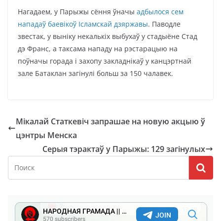
Нагадаем, у Парыжы сёння ўначы
адбылося сем
нападаў баевікоў Ісламскай дзяржавы
. Паводле
звестак, у выніку некалькіх выбухаў у стадыёне Стад
дэ Франс, а таксама нападу на рэстарацыю на
поўначы горада і захопу закладнікаў у канцэртнай
зале Батаклан загінулі больш за 150 чалавек.
Мікалай Статкевіч запрашае на новую акцыю ў
цэнтры Менска
Серыя тэрактаў у Парыжы: 129 загінулых