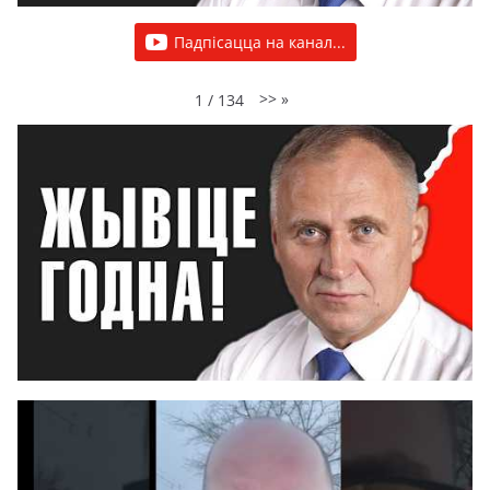
Падпісацца на канал...
>>
»
1
/
134