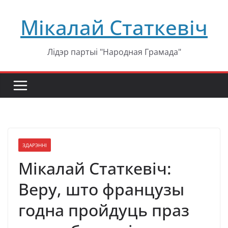
Перейти
Мікалай Статкевіч
к
содержимому
Лідэр партыі "Народная Грамада"
ЗДАРЭННІ
Мікалай Статкевіч:
Веру, што французы
годна пройдуць праз