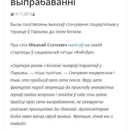
выпрабаванні
14.11.2015
Былы палітвязень выказаў спачуванні пацярпелым у
тэракце ў Парыжы ды іхнім блізкім.
Пра гэта
Мікалай Статкевіч
напісаў
на сваёй
старонцы ў сацыяльнай сетцы «Фэйсбук».
«Смуткую разам з блізкімі ахвяраў тэрактаў у
Парыжы
, — піша палітык. —
Спачуваю пацярпелым і
тым, хто прайшоў праз гэта пекла. Веру, што
французскі народ звернецца да прыкладу знакамітых
герояў свайго мінулага і знойдзе ў сабе сілы годна
прайсці праз гэта выпрабаванне, не ахвяруючы
уласнымі прынцыпамі ды ідэаламi. Арганізатарам
бойні няма месца сярод жывых. Францыя, сёння мы з
табой!»