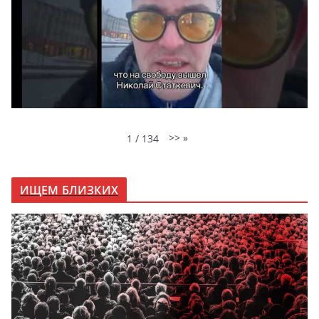
>>
»
1
/
134
ИЩЕМ БЛИЗКИХ