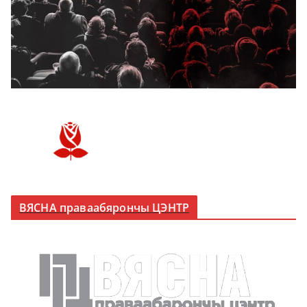
ВЯСНА праваабярончы ЦЭНТР