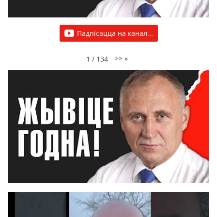
Падпісацца на канал...
>>
»
1
/
134