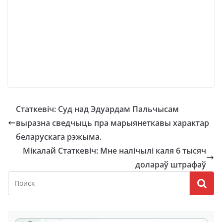
Статкевіч: Суд над Эдуардам Пальчысам
выразна сведчыць пра марыянеткавы характар
беларускага рэжыма.
Мікалай Статкевіч: Мне налічылі каля 6 тысяч
долараў штрафаў