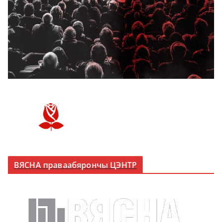
ВЯСНА праваабярончы ЦЭНТР