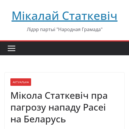
Перейти
Мікалай Статкевіч
к
содержимому
Лідэр партыі "Народная Грамада"
АКТУАЛЬНА
Мікола Статкевіч пра
пагрозу нападу Расеі
на Беларусь