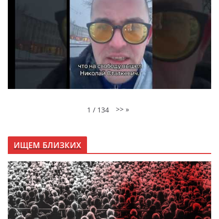
>>
»
1
/
134
ИЩЕМ БЛИЗКИХ