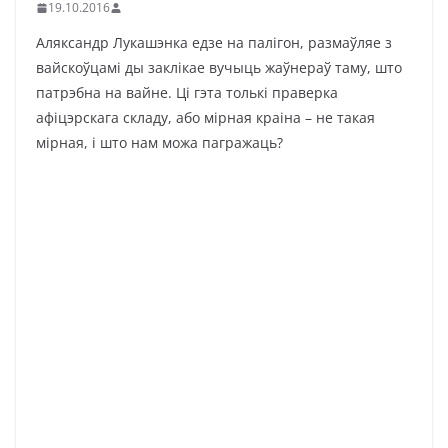
19.10.2016
Аляксандр Лукашэнка едзе на палігон, размаўляе з
вайскоўцамі ды заклікае вучыць жаўнераў таму, што
патрэбна на вайне. Ці гэта толькі праверка
афіцэрскага складу, або мірная краіна – не такая
мірная, і што нам можа пагражаць?