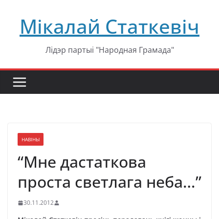
Перейти
Мікалай Статкевіч
к
содержимому
Лідэр партыі "Народная Грамада"
НАВІНЫ
“Мне дастаткова
проста светлага неба…”
30.11.2012