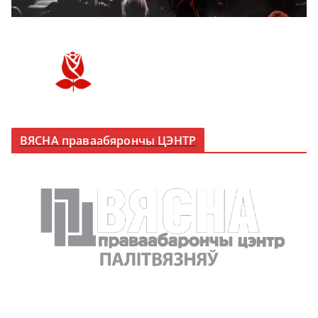
ВЯСНА праваабярончы ЦЭНТР