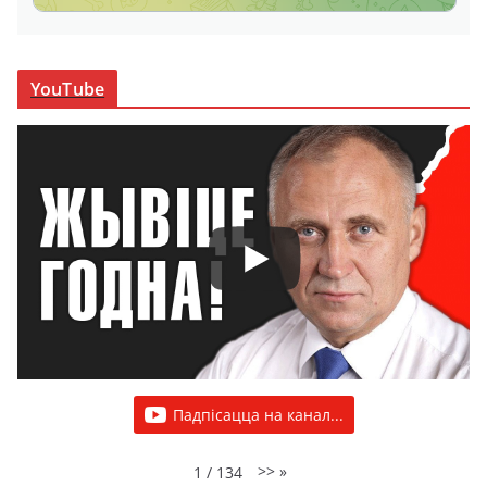
YouTube
Падпісацца на канал...
>>
»
1
/
134