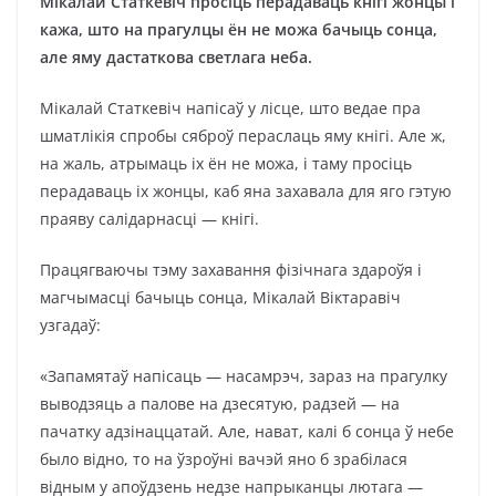
Мікалай Статкевіч просіць перадаваць кнігі жонцы і
кажа, што на прагулцы ён не можа бачыць сонца,
але яму дастаткова светлага неба.
Мікалай Статкевіч напісаў у лісце, што ведае пра
шматлікія спробы сяброў пераслаць яму кнігі. Але ж,
на жаль, атрымаць іх ён не можа, і таму просіць
перадаваць іх жонцы, каб яна захавала для яго гэтую
праяву салідарнасці — кнігі.
Працягваючы тэму захавання фізічнага здароўя і
магчымасці бачыць сонца, Мікалай Віктаравіч
узгадаў:
«Запамятаў напісаць — насамрэч, зараз на прагулку
выводзяць а палове на дзесятую, радзей — на
пачатку адзінаццатай. Але, нават, калі б сонца ў небе
было відно, то на ўзроўні вачэй яно б зрабілася
відным у апоўдзень недзе напрыканцы лютага —