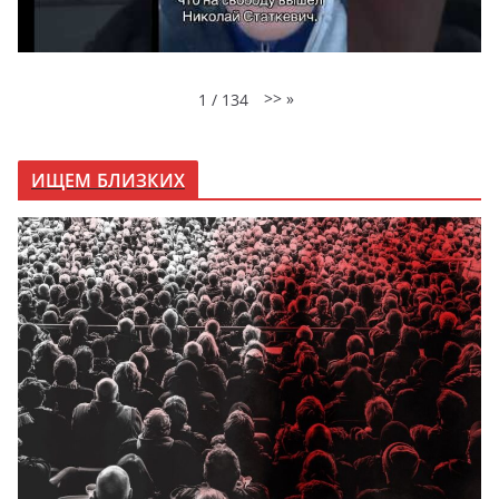
>>
»
1
/
134
ИЩЕМ БЛИЗКИХ