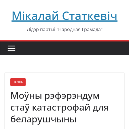
Перейти
Мікалай Статкевіч
к
содержимому
Лідэр партыі "Народная Грамада"
НАВІНЫ
Моўны рэфэрэндум
стаў катастрофай для
беларушчыны