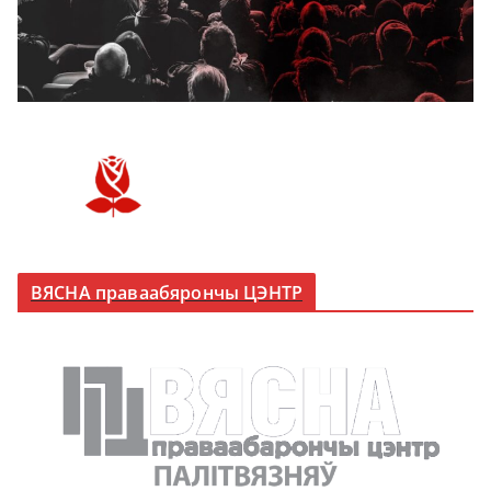
ВЯСНА праваабярончы ЦЭНТР