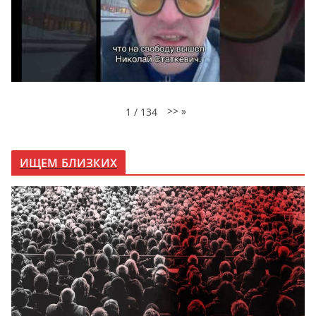
>>
»
1
/
134
ИЩЕМ БЛИЗКИХ