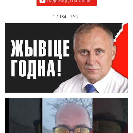
Падпісацца на канал...
>>
»
1
/
134