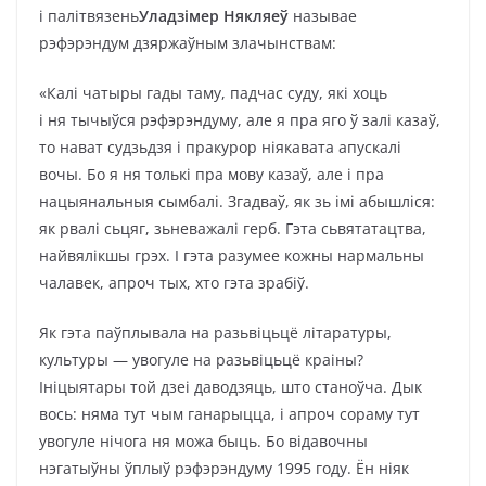
і палітвязень
Уладзімер Някляеў
называе
рэфэрэндум дзяржаўным злачынствам:
«Калі чатыры гады таму, падчас суду, які хоць
і ня тычыўся рэфэрэндуму, але я пра яго ў залі казаў,
то нават судзьдзя і пракурор ніякавата апускалі
вочы. Бо я ня толькі пра мову казаў, але і пра
нацыянальныя сымбалі. Згадваў, як зь імі абышліся:
як рвалі сьцяг, зьневажалі герб. Гэта сьвятатацтва,
найвялікшы грэх. І гэта разумее кожны нармальны
чалавек, апроч тых, хто гэта зрабіў.
Як гэта паўплывала на разьвіцьцё літаратуры,
культуры — увогуле на разьвіцьцё краіны?
Ініцыятары той дзеі даводзяць, што станоўча. Дык
вось: няма тут чым ганарыцца, і апроч сораму тут
увогуле нічога ня можа быць. Бо відавочны
нэгатыўны ўплыў рэфэрэндуму 1995 году. Ён ніяк