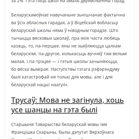
за 2%. Гэта пяць школ на амаль двухмільённы горад.
Беларускамоўнае навучаньне зьнішчанае фактычна
ва ўсіх абласных гарадах, а ў Віцебскай вобласьці
беларускай школы няма ў ніводным горадзе. Што
тычыцца вясковых школаў, пра якія часта любяць
казаць, то, па-першае, яны не зьяўляюцца цалкам
беларускімі, па-другое, колькасьць вучняў там вельмі
малая, і па-трэцяе — і гэтыя школы зачыняюцца,
бо вёска вымірае. Наступствы гэтага рэфэрэндуму
былі катастрофай ня толькі для мовы, але і для
беларускай нацыі наагул».
Трусаў: Мова не загінула, хоць
усе шанцы на гэта былі
Старшыня Таварыства беларускай мовы імя
Францішка Скарыны, былы дэпутат Вярхоўнага