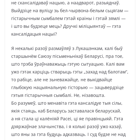
не скансалідаваў нацыю, а наадварот, разьяднаў.
Выйдзіце на вуліцу зь бел-чырвона-белым сьцягам —
гістарычным сымбалем гэтай краіны і гэтай зямлі —
і што вы будзеце мець? Дручкі міліцыянтаў — гэта
кансалідацыя нацыі?
Я некалькі разоў размаўляў з Лукашэнкам, калі быў
старшынём Саюзу пісьменьнікаў Беларусі, пра тое,
што трэба ўраўнаважыць гэтую сытуацыю. Калі вам
ужо гэтак карціць стварыць гэты „захад над балотам“,
то рабіце, але не зьневажайце, не выкідвайце
глыбокую нацыянальную гісторыю — зацьвердзіце
гэтыя гістарычныя сымбалі. Не, нізавошта.
Бо разумеў, што менавіта гэта кансалідуе тыя сілы,
якія стаяць, каб Беларусь заставалася беларускай,
а ня стала ці калёніяй Расеі, ці яе правінцыяй. Гэта
дзяржаўнае злачынства, і я колькі разоў ужо казаў,
што яны за гэта будуць адказваць. І суд будзе не над