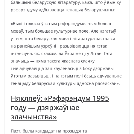
бальшыні беларускую літаратуру, кажа, што ў выніку
рэфэрэндуму адбываецца генацыд беларушчыны:
«Былі і плюсы ў гэтым рэфэрэндуме: чым больш
моваў, тым большае культурнае поле. Але нэгатыў
у тым, што беларуская мова і літаратура засталіся
на ранейшым узроўні і разьвіваюцца ня гэтак
інтэнсіўна, як, скажам, ва Ўкраіне ці ў Літве. Гэта
значыць — няма такога якаснага скачку
і не адчуваецца зацікаўленасьці з боку дзяржавы
ў гэтым разьвіцьці. І на гэтым полі ёсьць адчуваньне
генацыду беларускай культуры адносна расейскай».
Някляеў: «Рэфэрэндум 1995
году — дзяржаўнае
злачынства»
Паэт, былы кандыдат на прэзыдэнта