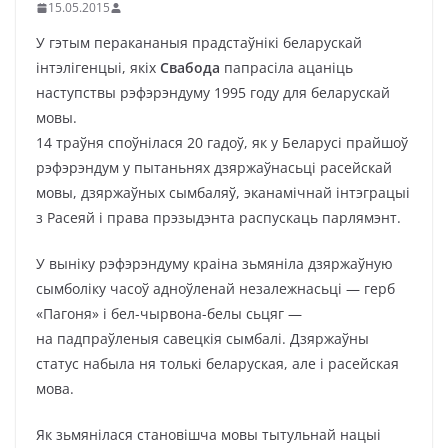
15.05.2015
У гэтым перакананыя прадстаўнікі беларускай
інтэлігенцыі, якіх
Свабода
папрасіла ацаніць
наступствы рэфэрэндуму 1995 году для беларускай
мовы.
14 траўня споўнілася 20 гадоў, як у Беларусі прайшоў
рэфэрэндум у пытаньнях дзяржаўнасьці расейскай
мовы, дзяржаўных сымбаляў, эканамічнай інтэграцыі
з Расеяй і права прэзыдэнта распускаць парлямэнт.
У выніку рэфэрэндуму краіна зьмяніла дзяржаўную
сымболіку часоў адноўленай незалежнасьці — герб
«Пагоня» і бел-чырвона-белы сьцяг —
на падпраўленыя савецкія сымбалі. Дзяржаўны
статус набыла ня толькі беларуская, але і расейская
мова.
Як зьмянілася становішча мовы тытульнай нацыі