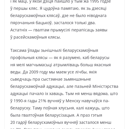
і як маці, у якой дзіця пайшло ў тым жа 1995 годзе
ў першы кляс. Я цудоўна памятаю, як зь дзесяці
беларускамоўных клясаў, дзе не было ніводнага
пярэчаньня бацькоў, засталося толькі два.
Астатніх — гвалтам прымусілі перапісаць заявы
ў расейскамоўныя клясы.
Таксама ўлады зьнішчылі беларускамоўныя
профільныя клясы — як я разумею, каб беларусы
ня мелі магчымасьці атрымліваць больш якасныя
веды. Да 2009 году мы маем усе лічбы, якія
сьведчаць пра сыстэмнае зьмяншэньне
беларускамоўнай адукацыі, але пазьней Міністэрства
адукацыі пачало іх хаваць. Тым ня менш вядома, што
ў 1990-я гады 21% вучняў у Менску навучаўся па-
беларуску. Таму поўная хлусьня, калі кажуць, што
была гвалтоўная беларусізацыя. А праз гэтыя
20 гадоў беларускамоўных вучняў засталося менш