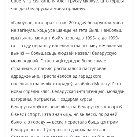
Савету 12 скліканьня Алег Трусаў мяркуе, што горшы
час для беларускай мовы прамінуў:
«Галоўнае, што праз гэтыя 20 гадоў беларуская мова
не загінула, хоць усе шанцы на гэта былі. Найбольш
крытычны момант быў у пэрыяд з 1995-га да 1999-
га — году перапісу насельніцтва, які меў нечаканыя
вынікі — большасьць людзей назвалі беларускую
мову роднай. Гэтае пяцігодзьдзе было самае
страшнае, а пасьля распачалося паступовае
адраджэньне. І распачалося ад гарадзкога
насельніцтва вялікіх гарадоў, асабліва Менску. Гэта
новы сярэдні кляс, беларуская інтэлігенцыя, моладзь,
вэтэраны, патрыёты. Нездарма курсы
беларускамоўныя зьявіліся, па-беларуску загаварыў
бізнэс і спорт. Гэта значыць, ня зь вёскі, як раней
было, а з гораду — вёска перастала быць цэнтрам
беларушчыны. І ўпершыню дзяржава ня лае