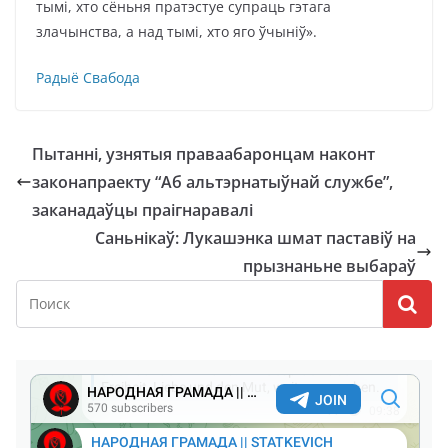
тымі, хто сёньня пратэстуе супраць гэтага
злачынства, а над тымі, хто яго ўчыніў».
Радыё Свабода
Пытанні, узнятыя праваабаронцам наконт
законапраекту “Аб альтэрнатыўнай службе”,
заканадаўцы праігнаравалі
Саньнікаў: Лукашэнка шмат паставіў на
прызнаньне выбараў