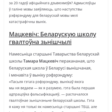
за 20 гадоў афіцыйнага дзьвюхмоўя? Адмыслоўцы
ў галіне мовы заяўляюць, што наступствы
рэфэрэндуму для беларускай мовы мелі
катастрафічны вынік.
Мацкевіч: Беларускую школу
гвалтоўна зьнішчылі
Намесьніца старшыні Таварыства беларускай
школы
Тамара Мацкевіч
перакананая, што
беларуская школа ў Беларусі вынішчаная,
і менавіта ў выніку рэфэрэндуму:
«Пасьля гэтага рэфэрэндуму, вынікаў якога
мы ня ведаем — як я разумею, гэта была першая
адпрацоўка фальсыфікацыяў, — распачалося
гвалтоўнае зьнішчэньне беларускай школы. Гэта
я кажу ня толькі як намесьніца старшыні ТБШ, але