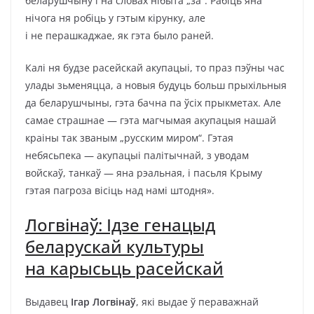
беларушчыну і на словах нібыта „за“. Рабіць яна
нічога ня робіць у гэтым кірунку, але
і не перашкаджае, як гэта было раней.
Калі ня будзе расейскай акупацыі, то праз пэўны час
улады зьменяцца, а новыя будуць больш прыхільныя
да беларушчыны, гэта бачна па ўсіх прыкметах. Але
самае страшнае — гэта магчымая акупацыя нашай
краіны так званым „русским миром“. Гэтая
небясьпека — акупацыі палітычнай, з уводам
войскаў, танкаў — яна рэальная, і пасьля Крыму
гэтая пагроза вісіць над намі штодня».
Логвінаў: Ідзе генацыд
беларускай культуры
на карысьць расейскай
Выдавец
Ігар Логвінаў
, які выдае ў пераважнай