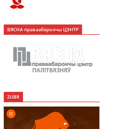
ВЯСНА праваабярончы ЦЭНТР
ZUBR