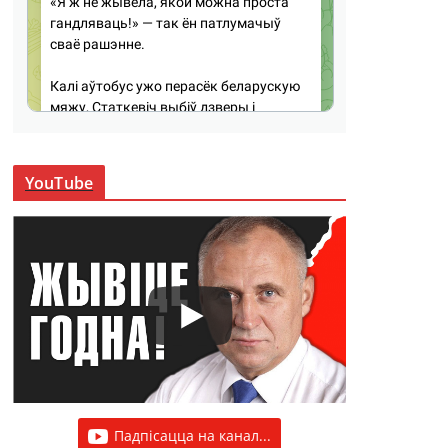
YouTube
Падпісацца на канал...