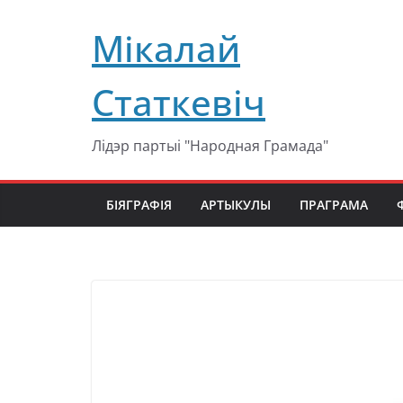
Перейти
Мікалай
к
содержимому
Статкевіч
Лідэр партыі "Народная Грамада"
БІЯГРАФІЯ
АРТЫКУЛЫ
ПРАГРАМА