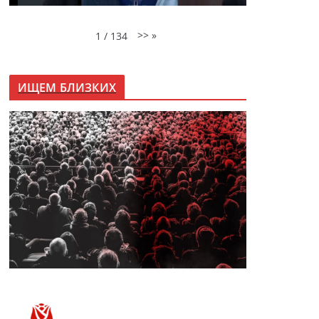
>>
»
1
/
134
ИЩЕМ БЛИЗКИХ