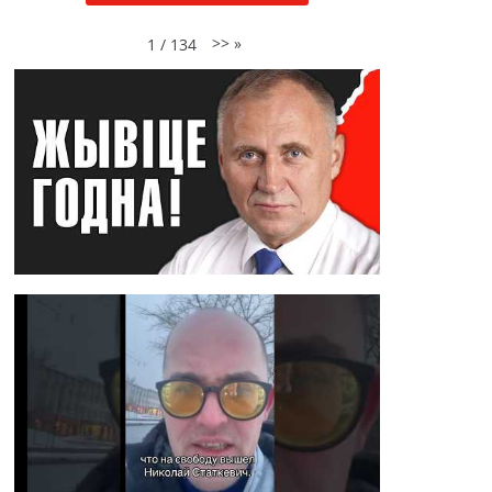
>>
»
1
/
134