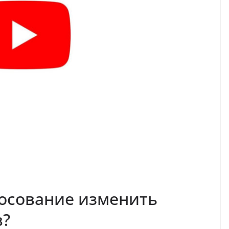
лосование изменить
в?