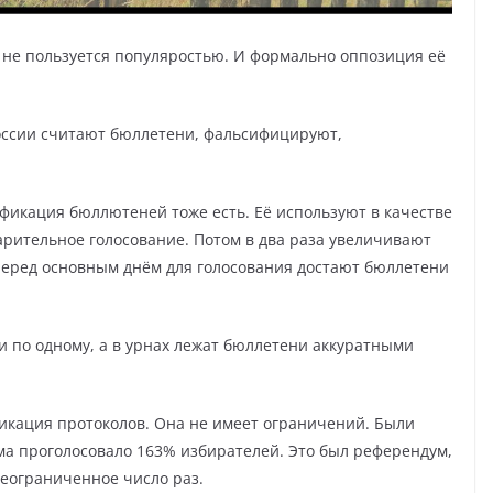
а не пользуется популяростью. И формально оппозиция её
 России считают бюллетени, фальсифицируют,
сификация бюллютеней тоже есть. Её используют в качестве
арительное голосование. Потом в два раза увеличивают
 перед основным днём для голосования достают бюллетени
ли по одному, а в урнах лежат бюллетени аккуратными
икация протоколов. Она не имеет ограничений. Были
ума проголосовало 163% избирателей. Это был референдум,
еограниченное число раз.