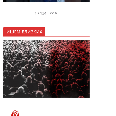
>>
»
1
/
134
ИЩЕМ БЛИЗКИХ