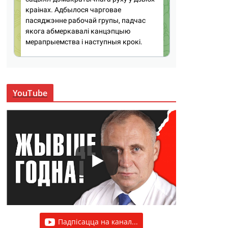
YouTube
Падпісацца на канал...