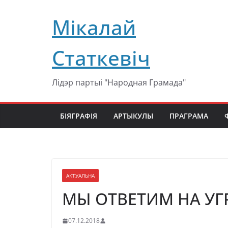
Перейти
Мікалай
к
содержимому
Статкевіч
Лідэр партыі "Народная Грамада"
БІЯГРАФІЯ
АРТЫКУЛЫ
ПРАГРАМА
АКТУАЛЬНА
МЫ ОТВЕТИМ НА УГ
07.12.2018