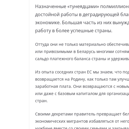
Назначенные «тунеядцами» полмиллиона
достойной работы в деградирующей бла
экономике. Большая часть из них вынуж
работу в более успешные страны.
Оттуда они не только материально обеспечив
или привоз
имыми в Беларусь многими сотня
сальдо платежного баланса страны и удержив
Из опыта соседних стран ЕС мы знаем, что 
возвращается на Родину, как только там улуч
заработная плата. Они возвращаются с новы
или даже с базовым капиталом для организац
стран.
Своими декретами правитель превращает бел
экономических мигрантов избавляться от нег
чужбине вместе со своими семьями и закрыв