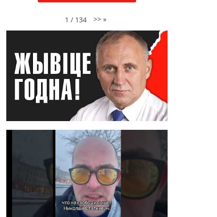
>>
»
1
/
134