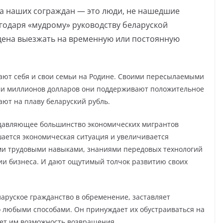
 наших сограждан — это люди, не нашедшие
годаря «мудрому» руководству беларуской
дена выезжать на временную или постоянную
ают себя и свои семьи на Родине. Своими пересылаемыми
ми миллионов долларов они поддерживают положительное
ают на плаву беларуский рубль.
подавляющее большинство экономических мигрантов
шается экономическая ситуация и увеличивается
ми трудовыми навыками, знаниями передовых технологий
ии бизнеса. И дают ощутимый толчок развитию своих
аруское гражданство в обременение, заставляет
о любыми способами. Он принуждает их обустраиваться на
ает им возможность возвращения.