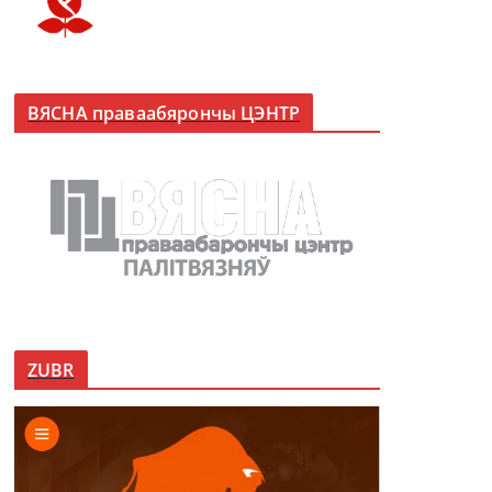
ВЯСНА праваабярончы ЦЭНТР
ZUBR