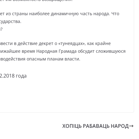
ет из страны наиболее динамичную часть народа. Что
сударства.
и?
ести в действие декрет о «тунеядцах», как крайне
 ближайшее время Народная Грамада обсудит сложившуюся
иводействия опасным планам власти.
18 года
ХОПІЦЬ РАБАВАЦЬ НАРОД