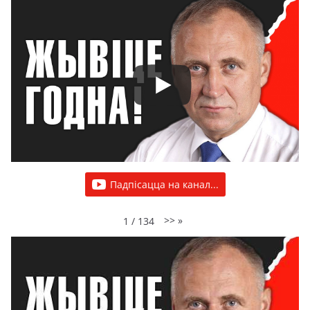
Падпісацца на канал...
>>
»
1
/
134