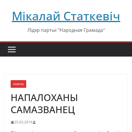
Перейти
Мікалай Статкевіч
к
содержимому
Лідэр партыі "Народная Грамада"
НАВІНЫ
НАПАЛОХАНЫ
САМАЗВАНЕЦ
25.03.2019