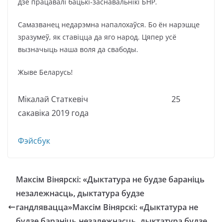
дзе працавалі бацькі-заснавальнікі БНР.
Самазванец недарэмна напалохаўся. Бо ён нарэшце
зразумеў, як ставіцца да яго народ. Цяпер усё
вызначыць наша воля да свабоды.
Жыве Беларусь!
Мікалай Статкевіч 25
сакавіка 2019 года
Фэйсбук
Максім Вінярскі: «Дыктатура не будзе бараніць
незалежнасць, дыктатура будзе
гандлявацца»Максім Вінярскі: «Дыктатура не
будзе бараніць незалежнасць, дыктатура будзе