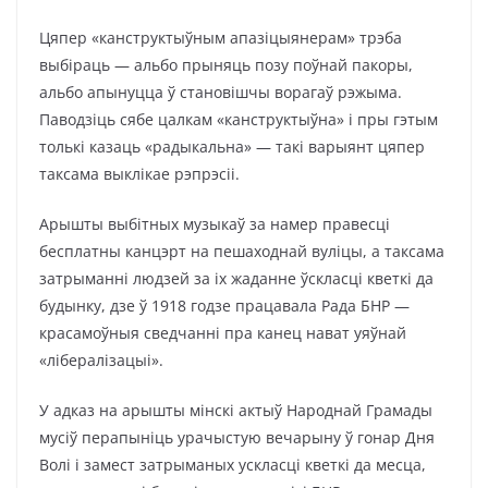
Цяпер «канструктыўным апазіцыянерам» трэба
выбіраць — альбо прыняць позу поўнай пакоры,
альбо апынуцца ў становішчы ворагаў рэжыма.
Паводзіць сябе цалкам «канструктыўна» і пры гэтым
толькі казаць «радыкальна» — такі варыянт цяпер
таксама выклікае рэпрэсіі.
Арышты выбітных музыкаў за намер правесці
бесплатны канцэрт на пешаходнай вуліцы, а таксама
затрыманні людзей за іх жаданне ўскласці кветкі да
будынку, дзе ў 1918 годзе працавала Рада БНР —
красамоўныя сведчанні пра канец нават уяўнай
«лібералізацыі».
У адказ на арышты мінскі актыў Народнай Грамады
мусіў перапыніць урачыстую вечарыну ў гонар Дня
Волі і замест затрыманых ускласці кветкі да месца,