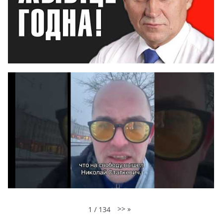
>>
»
1
/
134