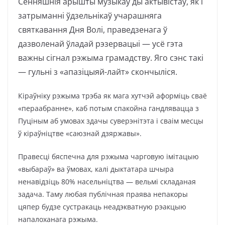
Сённяшнія арышты музыкаў ды актывістаў, як і
затрыманні ўдзельнікаў учарашняга
святкавання Дня Волі, праведзенага ў
дазволенай ўладай рэзервацыі — усё гэта
важны сігнал рэжыма грамадству. Яго сэнс такі
— гульні з «апазіцыяй-лайт» скончыліся.
Кіраўніку рэжыма трэба як мага хутчэй аформіць сваё
«пераабранне», каб потым спакойна гандлявацца з
Пуціным аб умовах здачы суверэні
тэта і сваім месцы
ў кіраўніцтве «саюзнай дзяржавы».
Правесці бяспечна для рэжыма чарговую імітацыю
«выбараў» ва ўмовах, калі дыктатара шчыра
ненавідзіць 80% насельніцтва — вельмі складаная
задача. Таму любая публічная праява непакоры
цяпер будзе сустракаць неадэкватную рэакцыю
напалоханага рэжыма.