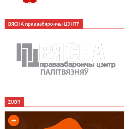
ВЯСНА праваабярончы ЦЭНТР
ZUBR