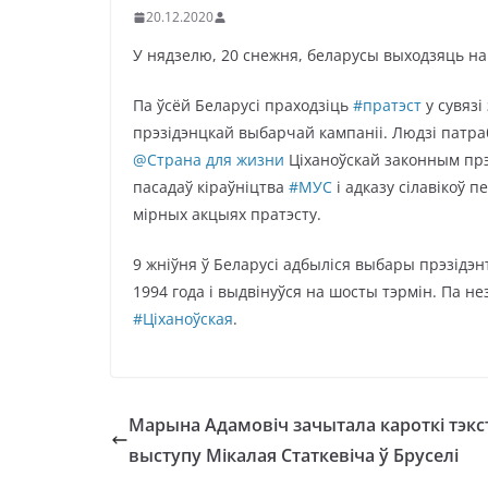
20.12.2020
У нядзелю, 20 снежня, беларусы выходзяць н
Па ўсёй Беларусі праходзіць
#пратэст
у сувязі
прэзідэнцкай выбарчай кампаніі. Людзі патра
@Страна для жизни
Ціханоўскай законным прэз
пасадаў кіраўніцтва
#МУС
і адказу сілавікоў 
мірных акцыях пратэсту.
9 жніўня ў Беларусі адбыліся выбары прэзідэ
1994 года і выдвінуўся на шосты тэрмін. Па н
#Ціханоўская
.
Марына Адамовіч зачытала кароткі тэкс
выступу Мікалая Статкевіча ў Бруселі