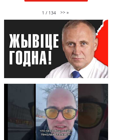
>>
»
1
/
134