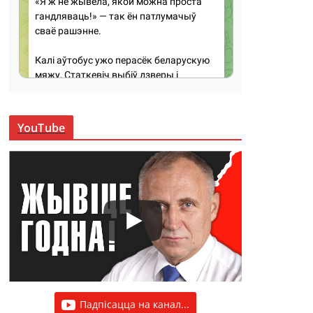
YouTube
Падпісацца на канал...