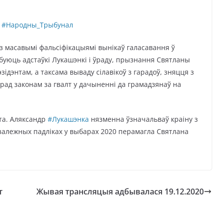
а
#Народны_Трыбунал
 з масавымі фальсіфікацыямі вынікаў галасавання ў
буюць адстаўкі Лукашэнкі і ўраду, прызнання Святланы
ідэнтам, а таксама вываду сілавікоў з гарадоў, зняцця з
перад законам за гвалт у дачыненні да грамадзянаў на
нта. Аляксандр
#Лукашэнка
нязменна ўзначальваў краіну з
езалежных падліках у выбарах 2020 перамагла Святлана
т
Жывая трансляцыя адбывалася 19.12.2020