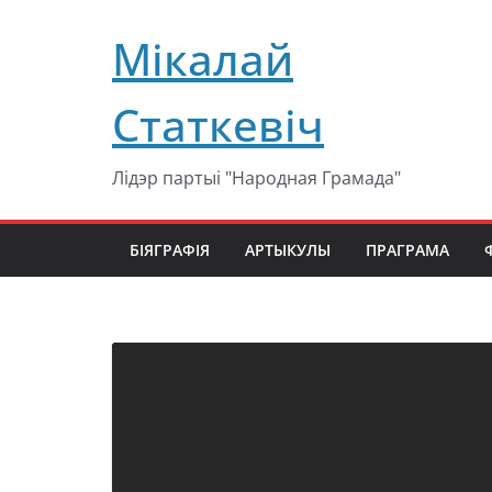
Перейти
Мікалай
к
содержимому
Статкевіч
Лідэр партыі "Народная Грамада"
БІЯГРАФІЯ
АРТЫКУЛЫ
ПРАГРАМА