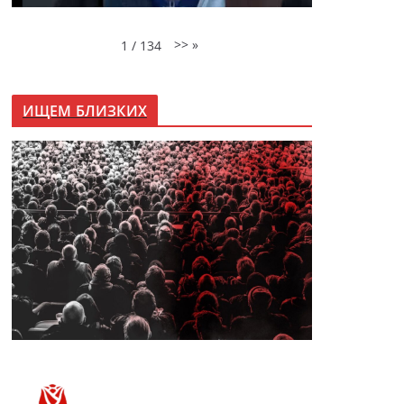
>>
»
1
/
134
ИЩЕМ БЛИЗКИХ