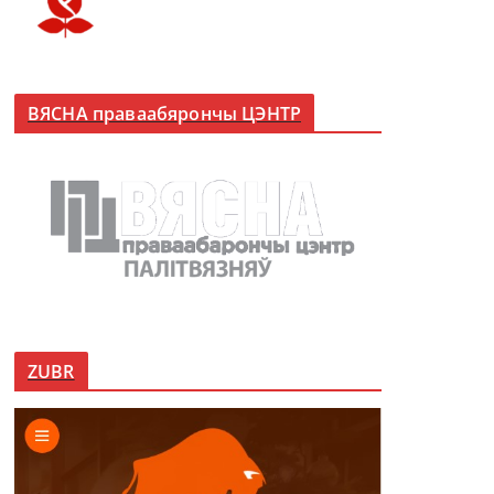
ВЯСНА праваабярончы ЦЭНТР
ZUBR