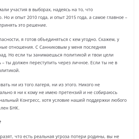
али участия в выборах, надеясь на то, что
Но и опыт 2010 года, и опыт 2015 года, а самое главное –
принять это решение.
пасности, я готов объединяться с кем угодно. Скажем, у
нные отношения. С Санниковым у меня последняя
зад. Но если ты занимаешься политикой и твои цели
 – ты должен переступить через личное. Если ты не в
олитикой.
ать ни из того лагеря, ни из этого. Никого не
нально я ни к кому не имею претензий и не собираюсь
ональный Конгресс, хотя условие нашей поддержки любого
член БНК.
?
разят, что есть реальная угроза потери родины, вы не