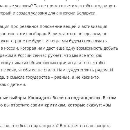
равные условия? Также прямо ответим: чтобы отодвинуть
орый и создал условия для аннексии Беларуси.
мация про реальное положение вещей и активизация
астию в этих выборах. Если мы этого не сделаем, не
си, стране не будет. И тогда мы будем снова ждать,
 в России, которая нам даст еще одну возможность добыть
режим в России сейчас рухнет, что мы все это, как
е вижу никаких объективных причин для того, чтобы
не хочу, чтобы ее не стало. Нам суждено жить рядом. И
, в смысле государства – равные, а не какие-то
как с детьми.
рные выборы. Кандидаты были на подтанцовках. В этом
то вы ответите своим критикам, которые скажут: «Вы
казал, что была подтанцовка? Вот ответ на ваш вопрос.