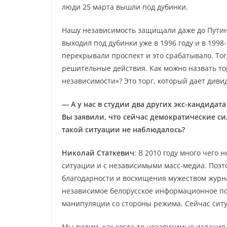
люди 25 марта вышли под дубинки.
Нашу независимость защищали даже до Путин
выходил под дубинки уже в 1996 году и в 1998
перекрывали проспект и это срабатывало. То
решительные действия. Как можно назвать то
независимости»? Это торг, который дает дивид
— А у нас в студии два других экс-кандидат
Вы заявили, что сейчас демократические сил
такой ситуации не наблюдалось?
Николай Статкевич
: В 2010 году много чего
ситуации и с независимыми масс-медиа. Поэт
благодарности и восхищения мужеством журна
независимое белорусское информационное по
манипуляции со стороны режима. Сейчас ситу
Мы видим, как когда-то независимые издания