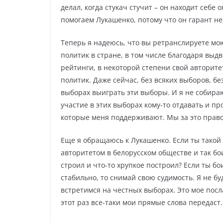
делал, когда стукач стучит – он находит себе
помогаем Лукашенко, потому что он гарант н
Теперь я надеюсь, что вы ретранслируете м
политик в стране, в том числе благодаря выд
рейтинги, в некоторой степени свой авторит
политик. Даже сейчас, без всяких выборов, бе
выборах выиграть эти выборы. И я не собира
участие в этих выборах кому-то отдавать и про
которые меня поддерживают. Мы за это право
Еще я обращаюсь к Лукашенко. Если ты такой 
авторитетом в белорусском обществе и так бо
строил и что-то хрупкое построил? Если ты бо
стабильно, то снимай свою судимость. Я не бу
встретимся на честных выборах. Это мое посл
этот раз все-таки мои прямые слова передаст.