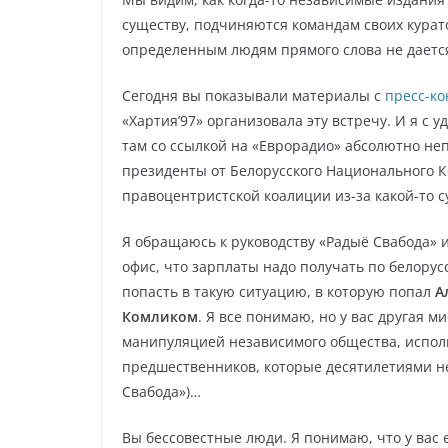
существу, подчиняются командам своих курат
определенным людям прямого слова не даетс
Сегодня вы показывали материалы с
пресс-к
«Хартия’97» организовала эту встречу. И я с 
там со ссылкой на «Еврорадио» абсолютно неп
президенты от Белорусского Национального Ко
правоцентристской коалиции из-за какой-то с
Я обращаюсь к руководству «Радыё Свабода» 
офис, что зарплаты надо получать по белорус
попасть в такую ситуацию, в которую попал
А
Комликом
. Я все понимаю, но у вас другая м
манипуляцией независимого общества, испол
предшественников, которые десятилетиями нес
Свабода»)…
Вы бессовестные люди. Я понимаю, что у вас 