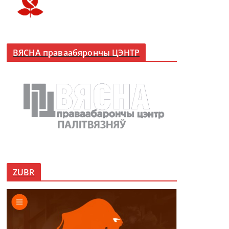
ВЯСНА праваабярончы ЦЭНТР
ZUBR