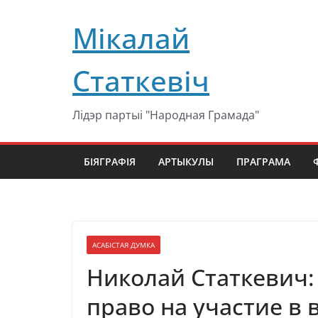
Перейти
Мікалай
к
содержимому
Статкевіч
Лідэр партыі "Народная Грамада"
БІЯГРАФІЯ
АРТЫКУЛЫ
ПРАГРАМА
АСАБІСТАЯ ДУМКА
Николай Статкевич:
право на участие в 