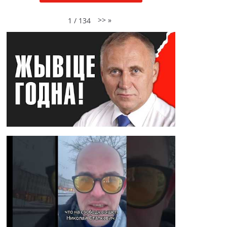
>>
»
1
/
134