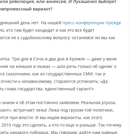
: или революция, или аннексия. И Лукашенко выберет
 компромиссный вариант?
одняшний день нет. На нашей
пресс-конференции прежде
о, кто там будет кандидат и как это все будет
ется не к судьбоносному вопросу: останемся ли мы как
лотка. Три дня в Сочи и два дня в Кремле — даже у меня
ание на коньках и лыжах — шла речь только об одном: о
се сказочники, как из государственных СМИ, так и
 отнести к независимому, стараются успокоить: «Да
сть глава государства, единственный гарант!»
 знаем и об этом постоянно заявляем. Реальная угроза,
рант», встречает лежа! Лежа под грузом той политики,
ится при власти. И мы ищем варианты, как этого
 2010 году это сделать, а кто-то еще и раньше. Так почему
орять никакого побоища. Мы говорим: дайте нам равные