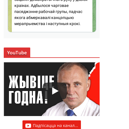
YouTube
Падпісацца на канал...