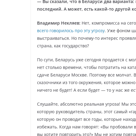
— Вы сказали, что в Беларуси два варианта
последний. А может, есть какой-то другой
Владимир Некляев:
Нет, компромисса на сег
всего говорилось про эту угрозу
. Уже фоном шл
выстраиваться. Но почему-то интерес проявля
страна, как государство?
По сути, Беларусь уже сегодня продается с мо
нет столько времени, чтобы потратить на кат
сдаче Беларуси Москве. Поэтому все молчат. В
сказочники из того окружения, которое можно
ничего не будет! А если будет — то у нас же е
Слушайте, абсолютно реальная угроза! Мы это
которую руководитель страны, этот самый «га
которую он проводит все годы, которые наход
избежать. Когда нам говорят: «Вы пробовали в
вы хотите повторить это?» Мы не хотим повт