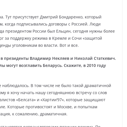
а. Тут присутствует Дмитрий Бондаренко, который
-м, когда подписывались договоры с Россией. Люди
гда президентом России был Ельцин, сегодня нужны более
рг за поддержку режима в Кремле и Сочи «защитой
енды уголовникам во власти. Вот и все.
а в президенты
Владимир Некляев
и
Николай Статкевич
.
ы могут возглавить Беларусь. Скажите, в 2010 году
 не наблюдалось. В том числе не было такой драматичной
ому я хочу начать нашу сегодняшнюю встречу со слов
листов «Белсата» и «Хартии’97», которые защищают
ле. Которые противостоят и Москве, и попыткам
ация, к сожалению, драматичная.
 становятся ретрансляторами позиции режима. По