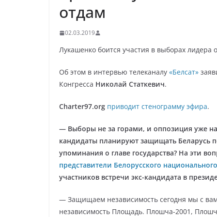
отдам
02.03.2019
Лукашенко боится участия в выборах лидера 
Об этом в интервью телеканалу
«Белсат»
заяв
Конгресса
Николай Статкевич
.
Charter97.org
приводит стенограмму эфира
.
— Выборы не за горами, и оппозиция уже на
кандидаты планируют защищать Беларусь п
упоминания о главе государства? На эти во
представители Белорусского национального
участников встречи экс-кандидата в прези
— Защищаем независимость сегодня мы с ва
независимость Площадь. Плошча-2001, Плошча-