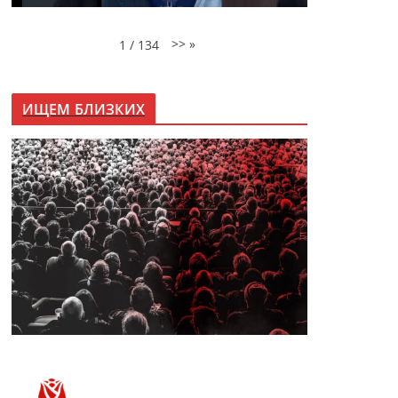
>>
»
1
/
134
ИЩЕМ БЛИЗКИХ