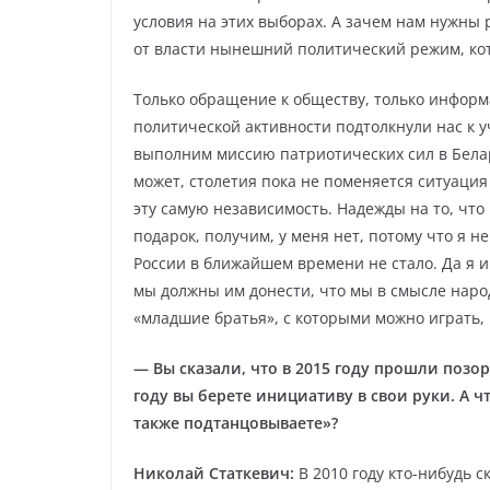
условия на этих выборах. А зачем нам нужны 
от власти нынешний политический режим, кот
Только обращение к обществу, только инфор
политической активности подтолкнули нас к уч
выполним миссию патриотических сил в Белару
может, столетия пока не поменяется ситуация
эту самую независимость. Надежды на то, что 
подарок, получим, у меня нет, потому что я н
России в ближайшем времени не стало. Да я и 
мы должны им донести, что мы в смысле народа
«младшие братья», с которыми можно играть, 
— Вы сказали, что в 2015 году прошли позо
году вы берете инициативу в свои руки. А ч
также подтанцовываете»?
Николай Статкевич:
В 2010 году кто-нибудь с