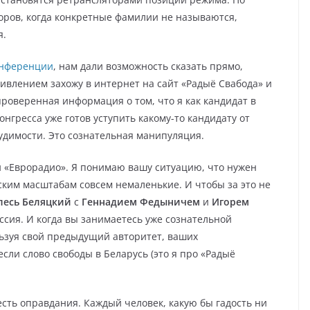
оров, когда конкретные фамилии не называются,
я.
онференции
, нам дали возможность сказать прямо,
удивлением захожу в интернет на сайт «Радыё Свабода» и
роверенная информация о том, что я как кандидат в
нгресса уже готов уступить какому-то кандидату от
удимости. Это сознательная манипуляция.
и «Еврорадио». Я понимаю вашу ситуацию, что нужен
ским масштабам совсем немаленькие. И чтобы за это не
лесь Беляцкий
с
Геннадием Федыничем
и
Игорем
иссия. И когда вы занимаетесь уже сознательной
ьзуя свой предыдущий авторитет, ваших
ли слово свободы в Беларусь (это я про «Радыё
есть оправдания. Каждый человек, какую бы гадость ни