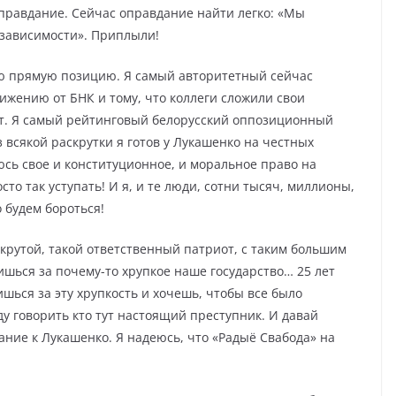
 оправдание. Сейчас оправдание найти легко: «Мы
езависимости». Приплыли!
ою прямую позицию. Я самый авторитетный сейчас
вижению от БНК и тому, что коллеги сложили свои
ет. Я самый рейтинговый белорусский оппозиционный
з всякой раскрутки я готов у Лукашенко на честных
юсь свое и конституционное, и моральное право на
сто так уступать! И я, и те люди, сотни тысяч, миллионы,
 будем бороться!
крутой, такой ответственный патриот, с таким большим
ишься за почему-то хрупкое наше государство… 25 лет
ишься за эту хрупкость и хочешь, чтобы все было
ду говорить кто тут настоящий преступник. И давай
ание к Лукашенко. Я надеюсь, что «Радыё Свабода» на