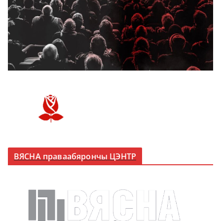
ВЯСНА праваабярончы ЦЭНТР