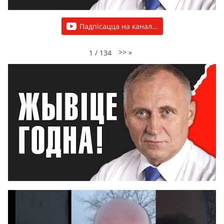
Падпісацца на канал...
>>
»
1
/
134