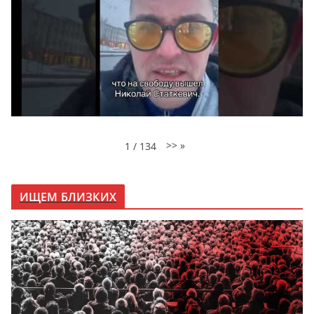
>>
»
1
/
134
ИЩЕМ БЛИЗКИХ