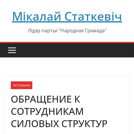
Перейти
Мікалай Статкевіч
к
содержимому
Лідэр партыі "Народная Грамада"
АКТУАЛЬНА
ОБРАЩЕНИЕ К
СОТРУДНИКАМ
СИЛОВЫХ СТРУКТУР