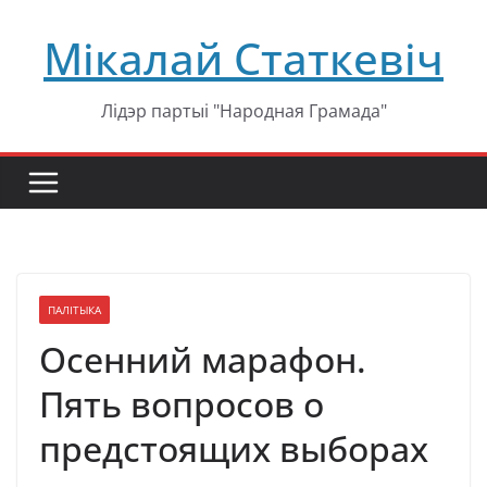
Перейти
Мікалай Статкевіч
к
содержимому
Лідэр партыі "Народная Грамада"
ПАЛІТЫКА
Осенний марафон.
Пять вопросов о
предстоящих выборах