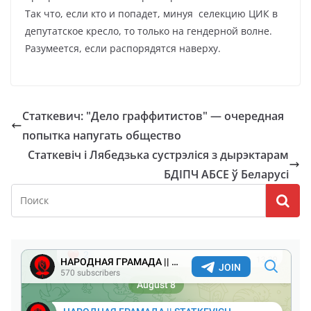
Так что, если кто и попадет, минуя селекцию ЦИК в
депутатское кресло, то только на гендерной волне.
Разумеется, если распорядятся наверху.
Статкевич: "Дело граффитистов" — очередная
попытка напугать общество
Статкевіч і Лябедзька сустрэліся з дырэктарам
БДІПЧ АБСЕ ў Беларусі