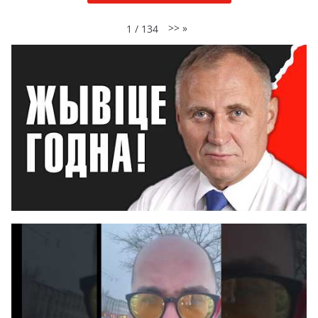
>>
»
1
/
134