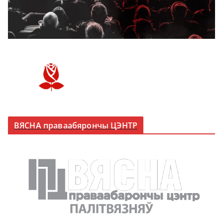
ВЯСНА праваабярончы ЦЭНТР