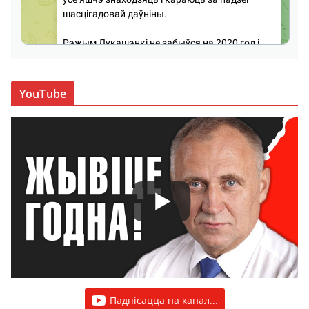
YouTube
Падпісацца на канал...