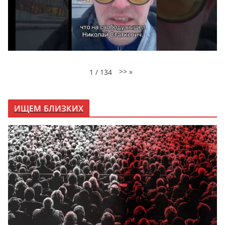
>>
»
1
/
134
ИЩЕМ БЛИЗКИХ