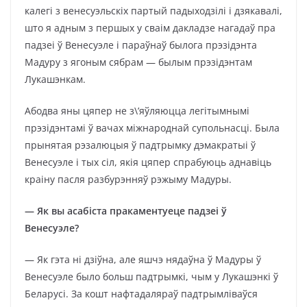
калегі з венесуэльскіх партый падыходзілі і дзякавалі,
што я адным з першых у сваім дакладзе нагадаў пра
падзеі ў Венесуэле і параўнаў былога прэзідэнта
Мадуру з ягоным сябрам — былым прэзідэнтам
Лукашэнкам.
Абодва яны цяпер не з\’яўляюцца легітымнымі
прэзідэнтамі ў вачах міжнароднай супольнасці. Была
прынятая рэзалюцыя ў падтрымку дэмакратыі ў
Венесуэле і тых сіл, якія цяпер спрабуюць аднавіць
краіну пасля разбурэнняў рэжыму Мадуры.
— Як вы асабіста пракаментуеце падзеі ў
Венесуэле?
— Як гэта ні дзіўна, але яшчэ нядаўна ў Мадуры ў
Венесуэле было больш падтрымкі, чым у Лукашэнкі ў
Беларусі. За кошт нафтадаляраў падтрымліваўся