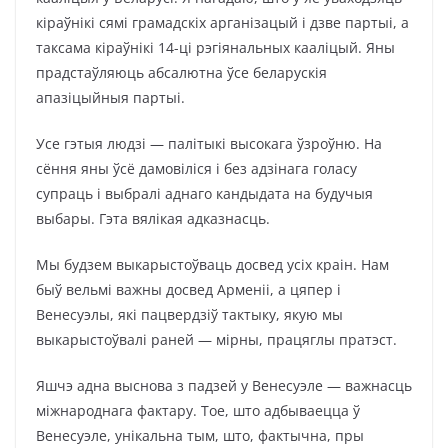
кіраўнікі сямі грамадскіх арганізацый і дзве партыі, а
таксама кіраўнікі 14-ці рэгіянальных кааліцый. Яны
прадстаўляюць абсалютна ўсе беларускія
апазіцыйныя партыі.
Усе гэтыя людзі — палітыкі высокага ўзроўню. На
сёння яны ўсё дамовіліся і без адзінага голасу
супраць і выбралі аднаго кандыдата на будучыя
выбары. Гэта вялікая адказнасць.
Мы будзем выкарыстоўваць досвед усіх краін. Нам
быў вельмі важны досвед Арменіі, а цяпер і
Венесуэлы, які пацвердзіў тактыку, якую мы
выкарыстоўвалі раней — мірны, працяглы пратэст.
Яшчэ адна выснова з падзей у Венесуэле — важнасць
міжнароднага фактару. Тое, што адбываецца ў
Венесуэле, унікальна тым, што, фактычна, пры