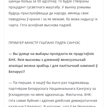
шанцы больш за 50 адсоткаў, то будзе створаны
прэцэдэнт сусветнага маштабу. У выніку рэжымы
будуць прыслухоўвацца да народа, мяняць свае
паводзіны ў краіне і за яе межамі, бо можа надысці іх
чарга. Гэта асноўная выснова падзей.
ПРЭМ\’ЕР-МІНІСТР ГІШПАНІІ ПЭДРА САНЧЭС
— Вы ідзяце на выбары прэзідэнта як прадстаўнік
БНК. Якія высновы з дзеянняў венесуэльскай
апазіцыі можна зрабіць і для палітычнай кампаніі ў
Беларусі?
— Па-першае, я хацеў бы яшчэ раз падзякаваць
партнёрам Беларускага Нацыянальнага Кангрэсу за
ўскладзеную на мяне адказнасць. Фактычна, БНК-
гэта самая буйная і адзіная дзейсная дэмакратычная
кааліцыя ў Беларусі. Я нагадаю, што ў яе ўваходзяць