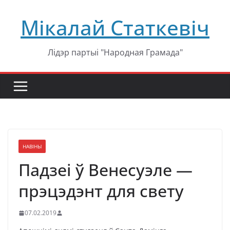
Перейти
Мікалай Статкевіч
к
содержимому
Лідэр партыі "Народная Грамада"
НАВІНЫ
Падзеі ў Венесуэле —
прэцэдэнт для свету
07.02.2019