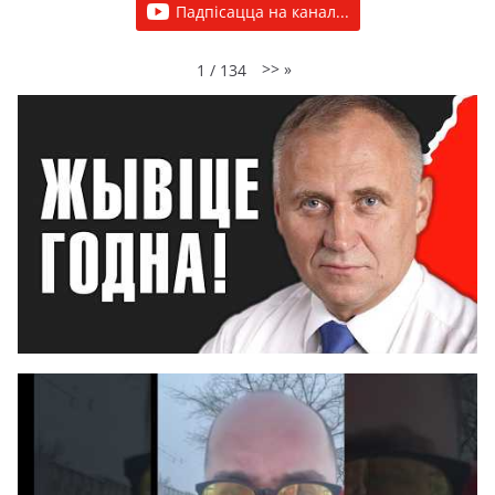
Падпісацца на канал...
>>
»
1
/
134