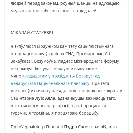
людзей перад законам, роўныя шанцы на адукацыю,
медыцынскае забеспячэнне і гэтак далей.
МІКАЛАЙ СТАТКЕВІЧ
Я з\’яўляюся кіраўніком камітэту сацыялістычнага
інтэрнацыяналу ў краінах СНД, Прычарнамор’і і
Закаўказзі. Безумоўна, падчас міжнароднага форуму
не пакінулі без увагі нядаўняе вылучэнне
мяне
кандыдатам у прэзідэнты Беларусі ад
Беларускага Нацыянальнага Кангрэсу
. Пра гэта
распавёў у пачатку пасяджэння генеральны сакратар
Сацінтэрна
Луіс Аяла
, адзначыўшы важнасць таго,
што, нягледзячы на рэпрэсіі, ціск і працяглыя
турэмныя тэрміны, я працягваю барацьбу.
Прэм\’ер-міністр Гішпаніі
Пэдра Санчэс
заявіў, што