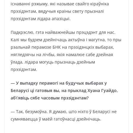
існаванні рэжыму, які называе свайго кіраўніка
прэзідэнтам, вядучыя краіны свету прызналі
прэзідэнтам лідара апазіцыі.
Падкрэслю, гэта найважнейшы прэцэдэнт для нас.
Калі мы будзем дзейнічаць актыўна і магутна, то пры
рэальнай перамозе БНК на прэзідэнцкіх выбарах,
нягледзячы на лічбы, якія намалюе сабе дзейная
ўлада, лідара могуць прызнаць дзейным
прэзідэнтам.
— У выпадку перамогі на будучых выбарах у
Беларусі ці гатовыя вы, на прыклад Хуана Гуайдо,
аб\’явіць сябе часовым прэзідэнтам?
— Так, безумоўна. Я думаю, што ніхто ў Беларусі не
сумняваецца ў маёй гатоўнасці дзейнічаць.