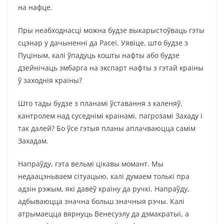
на нафце.
Пры неабходнасці можна будзе выкарыстоўваць гэты
сцэнар у дачыненні да Расеі. Уявіце, што будзе з
Пуціным, калі ўпадуць кошты нафты або будзе
дзейнічаць эмбарга на экспарт нафты з гэтай краіны
ў заходнія краіны?
Што тады будзе з планамі ўставання з каленяў,
кантролем над суседнімі краінамі, пагрозамі Захаду і
так далей? Бо ўсе гэтыя планы аплачваюцца самім
Захадам.
Напраўду, гэта вельмі цікавы момант. Мы
недаацэньваем сітуацыю, калі думаем толькі пра
адзін рэжым, які давёў краіну да ручкі. Напраўду,
адбываюцца значна больш значныя рэчы. Калі
атрымаецца вярнуць Венесуэлу да дэмакратыі, а