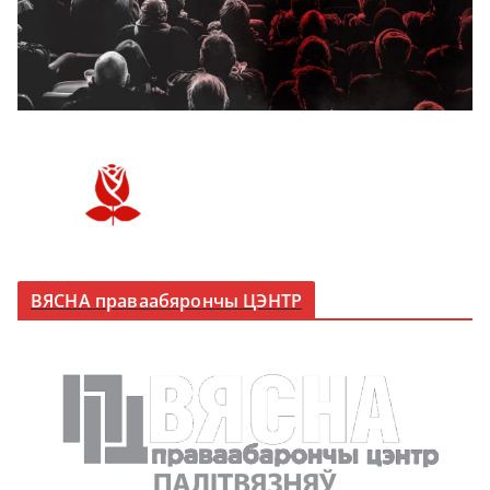
ВЯСНА праваабярончы ЦЭНТР