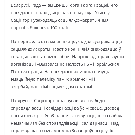
Беларусі. Рада — вышэйшы орган арганізацыі. Яго
пасяджэнні праходзяць раз на паўгода. Усяго ў
Сацінтэрн уваходзяць сацыял-дэмакратычныя
партыі з больш як 100 краін.
Па-першае, гэта важная пляцоўка, дзе сустракаюцца
сацыял-дэмакраты нават з краін, якія знаходзяцца ў
сітуацыі вайны паміж сабой. Напрыклад, прадстаўнікі
арганізацыі «Вызваленне Палестыны» і ізраільская
Партыя працы. На пасяджэннях можна пачуць
эмацыйную палеміку паміж армянскімі і
азербайджанскімі сацыял-дэмакратамі.
Па-другое, Сацінтэрн прасоўвае ідэі свабоды,
справядлівасці і салідарнасці ва ўсім свеце. Досвед
паспяховых рэгіёнаў планеты сведчыць, што свабода
немагчымая без справядлівасці і салідарнасці. Пад
справядлівасцю мы маем на ўвазе роўнасць усіх