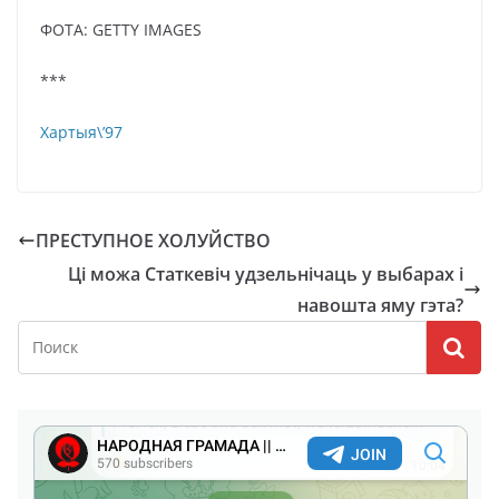
ФОТA: GETTY IMAGES
***
Хартыя\’97
ПРЕСТУПНОЕ ХОЛУЙСТВО
Ці можа Статкевіч удзельнічаць у выбарах і
навошта яму гэта?