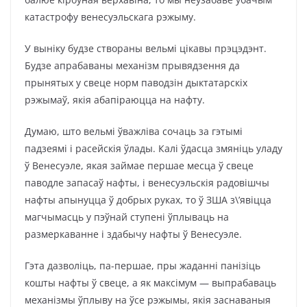
катастрофу венесуэльскага рэжыму.
У выніку будзе створаны вельмі цікавы прэцэдэнт.
Будзе апрабаваны механізм прывядзення да
прынятых у свеце норм паводзін дыктатарскіх
рэжымаў, якія абапіраюцца на нафту.
Думаю, што вельмі ўважліва сочаць за гэтымі
падзеямі і расейскія ўлады. Калі ўдасца змяніць уладу
ў Венесуэле, якая займае першае месца ў свеце
паводле запасаў нафты, і венесуэльскія радовішчы
нафты апынуцца ў добрых руках, то ў ЗША з\’явіцца
магчымасць у пэўнай ступені ўплываць на
размеркаванне і здабычу нафты ў Венесуэле.
Гэта дазволіць, па-першае, пры жаданні панізіць
кошты нафты ў свеце, а як максімум — выпрабаваць
механізмы ўплыву на ўсе рэжымы, якія заснаваныя