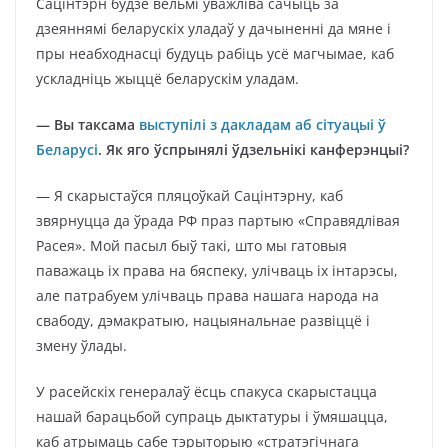
Сацінтэрн будзе вельмі ўважліва сачыць за
дзеяннямі беларускіх уладаў у дачыненні да мяне і
пры неабходнасці будуць рабіць усё магчымае, каб
ускладніць жыццё беларускім уладам.
— Вы таксама
выступілі з дакладам аб сітуацыі ў
Беларусі
. Як яго ўспрынялі ўдзельнікі канферэнцыі?
— Я скарыстаўся пляцоўкай Сацінтэрну, каб
звярнуцца да ўрада РФ праз партыю «Справядлівая
Расея». Мой пасыл быў такі, што мы гатовыя
паважаць іх права на бяспеку, улічваць іх інтарэсы,
але патрабуем улічваць права нашага народа на
свабоду, дэмакратыю, нацыянальнае развіццё і
змену ўлады.
У расейскіх генералаў ёсць спакуса скарыстацца
нашай барацьбой супраць дыктатуры і ўмяшацца,
каб атрымаць сабе тэрыторыю «стратэгічнага