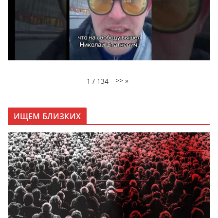
>>
»
1
/
134
ИЩЕМ БЛИЗКИХ