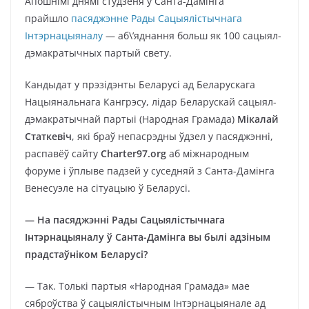
Апошнімі днямі студзеня ў Санта-Дамінга
прайшло
пасяджэнне Рады Сацыялістычнага
Інтэрнацыяналу
— аб\’яднання больш як 100 сацыял-
дэмакратычных партый свету.
Кандыдат у прэзідэнты Беларусі ад Беларускага
Нацыянальнага Кангрэсу, лідар Беларускай сацыял-
дэмакратычнай партыі (Народная Грамада)
Мікалай
Статкевіч
, які браў непасрэдны ўдзел у пасяджэнні,
распавёў сайту
Charter97.org
аб міжнародным
форуме і ўплыве падзей у суседняй з Санта-Дамінга
Венесуэле на сітуацыю ў Беларусі.
— На пасяджэнні Рады Сацыялістычнага
Інтэрнацыяналу ў Санта-Дамінга вы былі адзіным
прадстаўніком Беларусі?
— Так. Толькі партыя «Народная Грамада» мае
сяброўства ў сацыялістычным Інтэрнацыянале ад