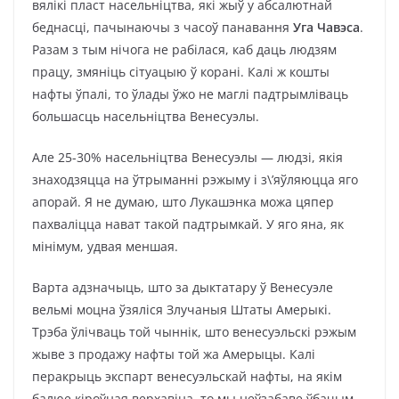
вялікі пласт насельніцтва, які жыў у абсалютнай
беднасці, пачынаючы з часоў панавання
Уга Чавэса
.
Разам з тым нічога не рабілася, каб даць людзям
працу, змяніць сітуацыю ў корані. Калі ж кошты
нафты ўпалі, то ўлады ўжо не маглі падтрымліваць
большасць насельніцтва Венесуэлы.
Але 25-30% насельніцтва Венесуэлы — людзі, якія
знаходзяцца на ўтрыманні рэжыму і з\’яўляюцца яго
апорай. Я не думаю, што Лукашэнка можа цяпер
пахваліцца нават такой падтрымкай. У яго яна, як
мінімум, удвая меншая.
Варта адзначыць, што за дыктатару ў Венесуэле
вельмі моцна ўзяліся Злучаныя Штаты Амерыкі.
Трэба ўлічваць той чыннік, што венесуэльскі рэжым
жыве з продажу нафты той жа Амерыцы. Калі
перакрыць экспарт венесуэльскай нафты, на якім
балюе кіроўная верхавіна, то мы неўзабаве ўбачым