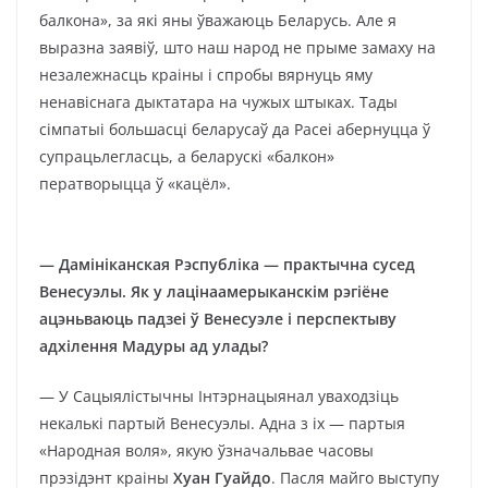
балкона», за які яны ўважаюць Беларусь. Але я
выразна заявіў, што наш народ не прыме замаху на
незалежнасць краіны і спробы вярнуць яму
ненавіснага дыктатара на чужых штыках. Тады
сімпатыі большасці беларусаў да Расеі абернуцца ў
супрацьлегласць, а беларускі «балкон»
ператворыцца ў «кацёл».
— Дамініканская Рэспубліка — практычна сусед
Венесуэлы. Як у лацінаамерыканскім рэгіёне
ацэньваюць падзеі ў Венесуэле і перспектыву
адхілення Мадуры ад улады?
— У Сацыялістычны Інтэрнацыянал уваходзіць
некалькі партый Венесуэлы. Адна з іх — партыя
«Народная воля», якую ўзначальвае часовы
прэзідэнт краіны
Хуан Гуайдо
. Пасля майго выступу