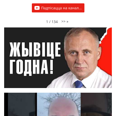
Падпісацца на канал...
>>
»
1
/
134