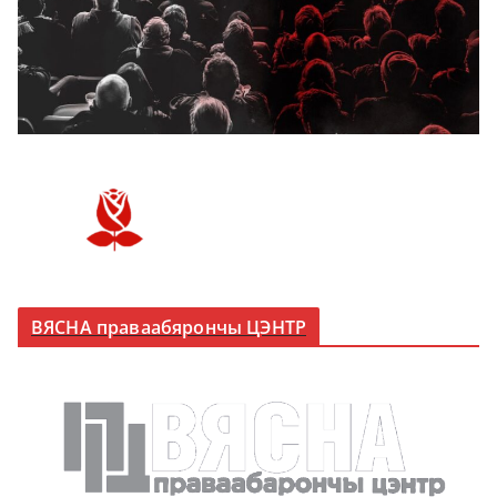
ВЯСНА праваабярончы ЦЭНТР