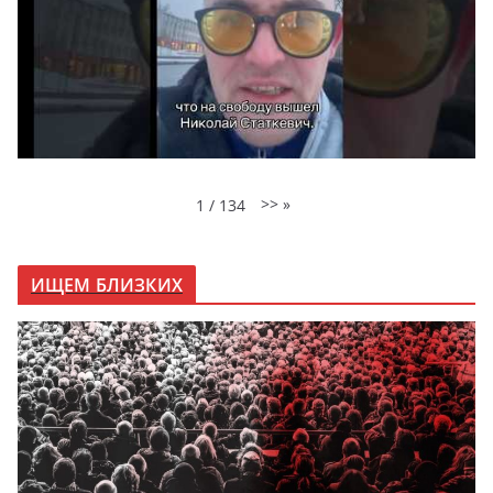
>>
»
1
/
134
ИЩЕМ БЛИЗКИХ