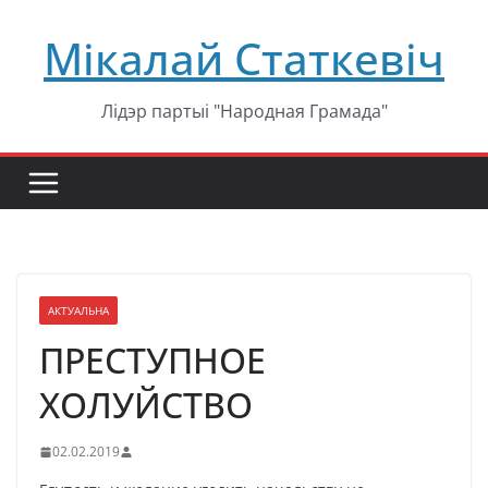
Перейти
Мікалай Статкевіч
к
содержимому
Лідэр партыі "Народная Грамада"
АКТУАЛЬНА
ПРЕСТУПНОЕ
ХОЛУЙСТВО
02.02.2019