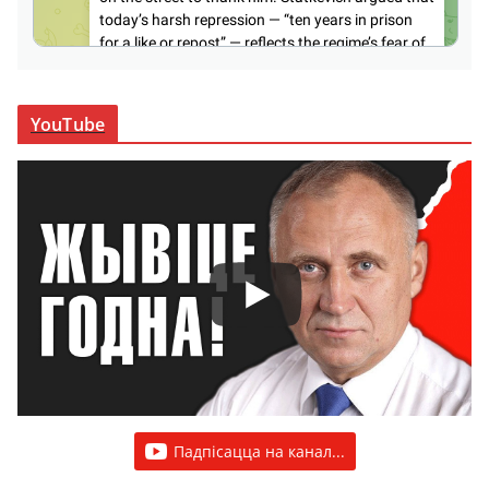
YouTube
Падпісацца на канал...