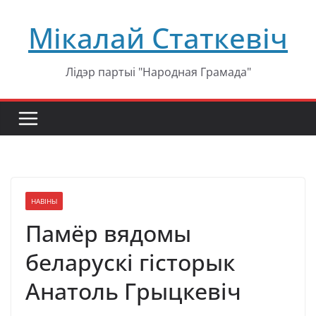
Перейти
Мікалай Статкевіч
к
содержимому
Лідэр партыі "Народная Грамада"
НАВІНЫ
Памёр вядомы
беларускі гісторык
Анатоль Грыцкевіч