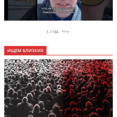
>>
»
1
/
134
ИЩЕМ БЛИЗКИХ