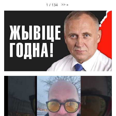
>>
»
1
/
134