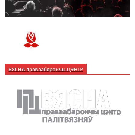
ВЯСНА праваабярончы ЦЭНТР