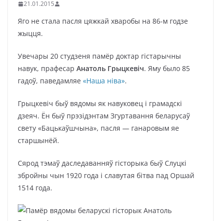
21.01.2015
Яго не стала пасля цяжкай хваробы на 86-м годзе
жыцця.
Увечары 20 студзеня памёр доктар гістарычны
навук, прафесар
Анатоль Грыцкевіч
. Яму было 85
гадоў, паведамляе
«Наша ніва»
.
Грыцкевіч быў вядомы як навуковец і грамадскі
дзеяч. Ён быў прэзідэнтам Згуртавання беларусаў
свету «Бацькаўшчына», пасля — ганаровым яе
старшынёй.
Сярод тэмаў даследаванняў гісторыка быў Слуцкі
збройны чын 1920 года і славутая бітва пад Оршай
1514 года.