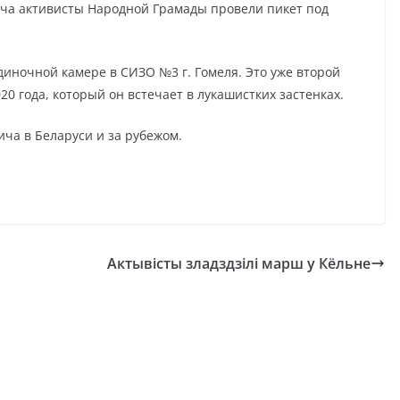
вича активисты Народной Грамады провели пикет под
диночной камере в СИЗО №3 г. Гомеля.
Это уже второй
0 года, который он встечает в лукашистких застенках.
ича в Беларуси и за рубежом.
Актывісты зладздзілі марш у Кёльне