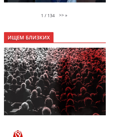
>>
»
1
/
134
ИЩЕМ БЛИЗКИХ