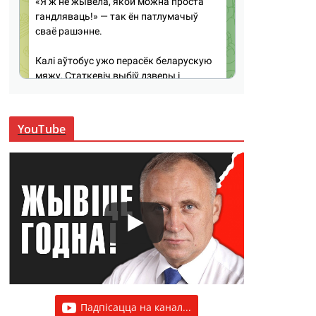
YouTube
Падпісацца на канал...