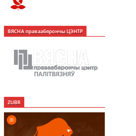
ВЯСНА праваабярончы ЦЭНТР
ZUBR