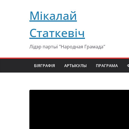
Перейти
Мікалай
к
содержимому
Статкевіч
Лідэр партыі "Народная Грамада"
БІЯГРАФІЯ
АРТЫКУЛЫ
ПРАГРАМА