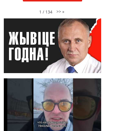
>>
»
1
/
134