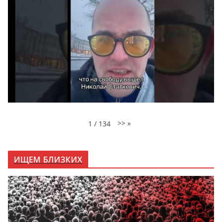
>>
»
1
/
134
ИЩЕМ БЛИЗКИХ