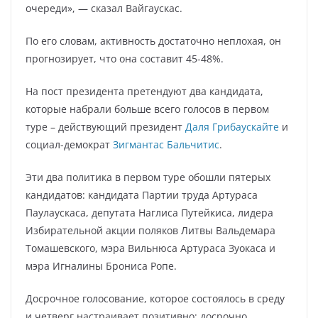
очереди», — сказал Вайгаускас.
По его словам, активность достаточно неплохая, он
прогнозирует, что она составит 45-48%.
На пост президента претендуют два кандидата,
которые набрали больше всего голосов в первом
туре – действующий президент
Даля Грибаускайте
и
социал-демократ
Зигмантас Бальчитис
.
Эти два политика в первом туре обошли пятерых
кандидатов: кандидата Партии труда Артураса
Паулаускаса, депутата Наглиса Путейкиса, лидера
Избирательной акции поляков Литвы Вальдемара
Томашевского, мэра Вильнюса Артураса Зуокаса и
мэра Игналины Брониса Ропе.
Досрочное голосование, которое состоялось в среду
и четверг настраивает позитивно: досрочно