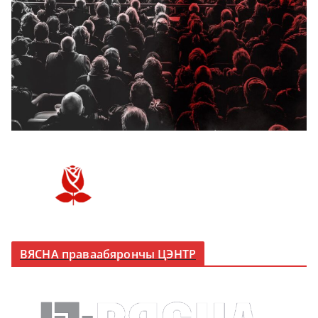
ВЯСНА праваабярончы ЦЭНТР