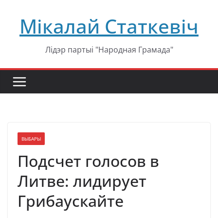
Перейти
Мікалай Статкевіч
к
содержимому
Лідэр партыі "Народная Грамада"
ВЫБАРЫ
Подсчет голосов в
Литве: лидирует
Грибаускайте