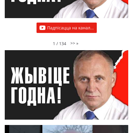
Падпісацца на канал...
>>
»
1
/
134