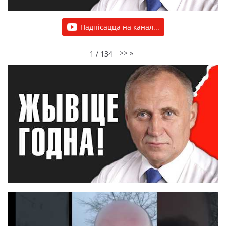
Падпісацца на канал...
>>
»
1
/
134