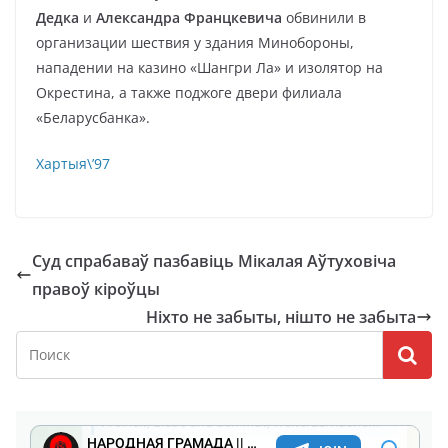
Дедка
и
Александра Францкевича
обвинили в
организации шествия у здания Минобороны,
нападении на казино «Шангри Ла» и изолятор на
Окрестина, а также поджоге двери филиала
«Беларусбанка».
Хартыя\’97
Суд спрабаваў пазбавіць Мікалая Аўтуховіча
правоў кіроўцы
Ніхто не забыты, нішто не забыта