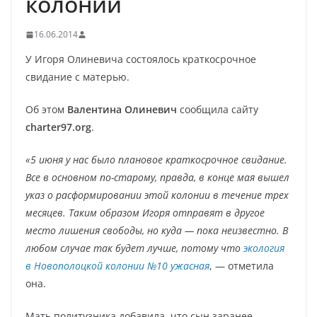
колонии
16.06.2014
У Игоря Олиневича состоялось краткосрочное
свидание с матерью.
Об этом
Валентина Олиневич
сообщила сайту
charter97.org
.
«5 июня у нас было плановое краткосрочное свидание.
Все в основном по-старому, правда, в конце мая вышел
указ о расформировании этой колонии в течение трех
месяцев. Таким образом Игоря отправят в другое
место лишения свободы, но куда — пока неизвестно. В
любом случае так будет лучше, потому что
экология
в Новополоцкой колонии №10 ужасная
, — отметила
она.
Мать политузника добавила, что сын заранее