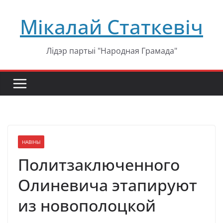
Перейти
Мікалай Статкевіч
к
содержимому
Лідэр партыі "Народная Грамада"
НАВІНЫ
Политзаключенного
Олиневича этапируют
из новополоцкой