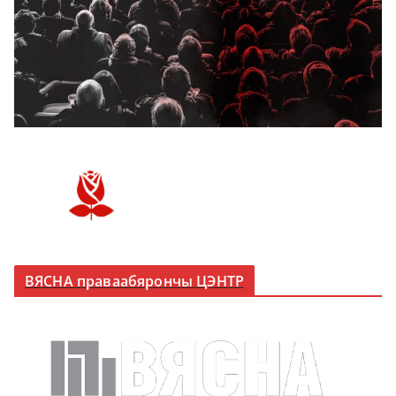
ВЯСНА праваабярончы ЦЭНТР