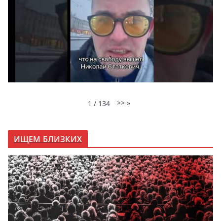
>>
»
1
/
134
ИЩЕМ БЛИЗКИХ