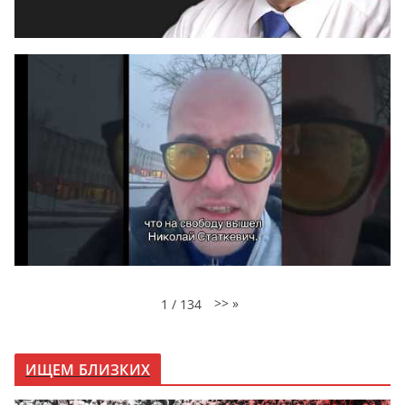
>>
»
1
/
134
ИЩЕМ БЛИЗКИХ