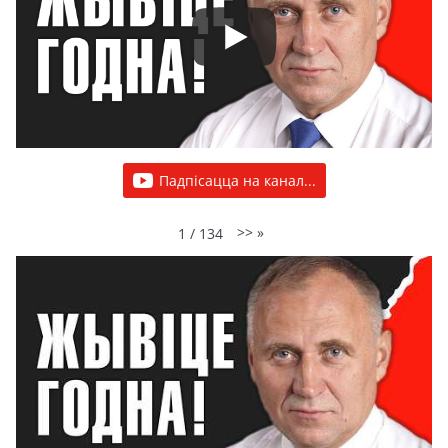
Падпісацца на канал...
>>
»
1
/
134