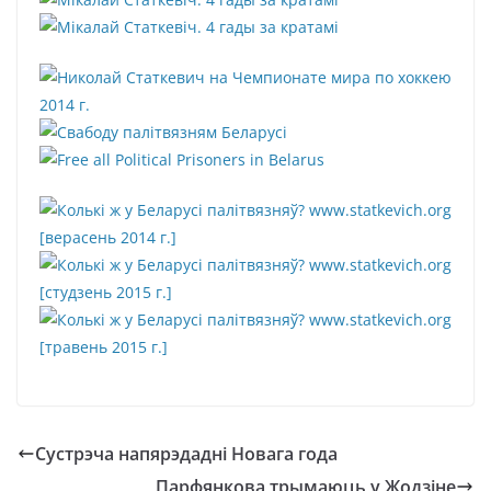
Сустрэча напярэдадні Новага года
Парфянкова трымаюць у Жодзіне