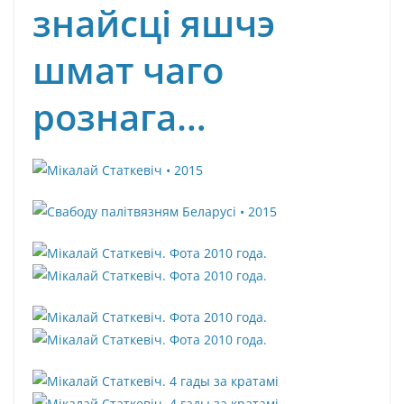
знайсці яшчэ
шмат чаго
рознага…