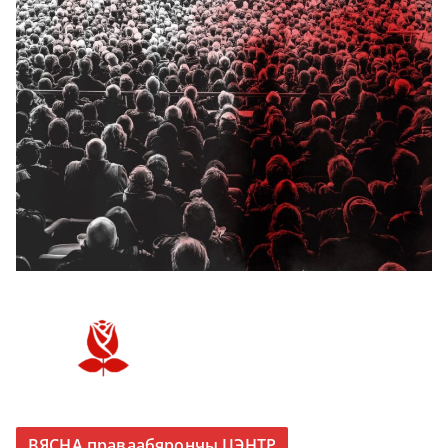
ВЯСНА праваабярончы ЦЭНТР