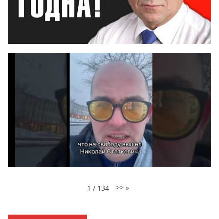
>>
»
1
/
134