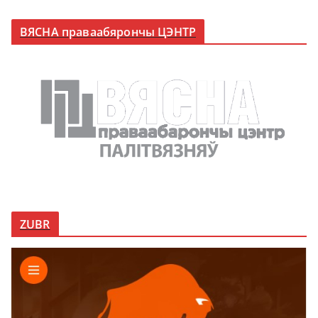
ВЯСНА праваабярончы ЦЭНТР
ZUBR