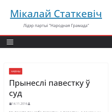
Перейти
Мікалай Статкевіч
к
содержимому
Лідэр партыі "Народная Грамада"
НАВІНЫ
Прынеслі павестку ў
суд
14.11.2016