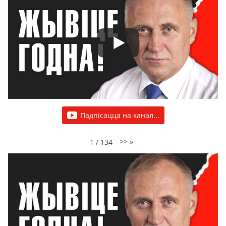
Падпісацца на канал...
>>
»
1
/
134