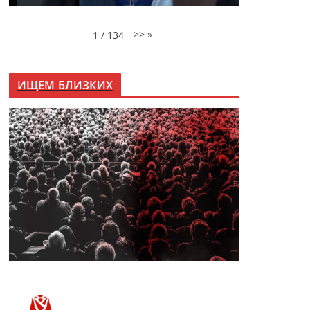
>>
»
1
/
134
ИЩЕМ БЛИЗКИХ