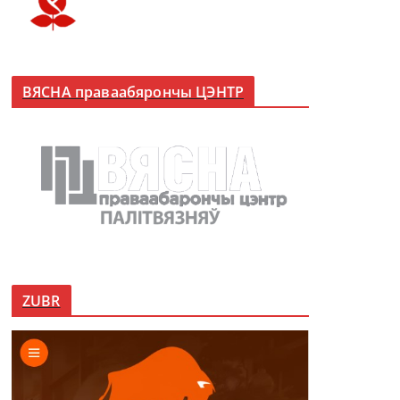
ВЯСНА праваабярончы ЦЭНТР
ZUBR