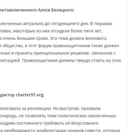
литзаключенного Алеся Беляцкого:
ключенных актуальна до сегодняшнего дня. В тюрьмах
овек, некоторые из них отсидели более пяти лет,
то очень большие сроки. Эта тема должна волновать
е общество, и этот форум правозащитников также должен
нных и принять принципиальное решение, связанное с
литацией. Правозащитники должны твердо стоять на этих
актор charter97.org:
голосовала за резолюции. Но выступая, призвала
очередь, не позволять теме политических заключенных
бходимо постоянного требовать их безусловного
на необходимости реабилитации узников совести, которые