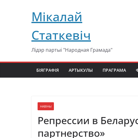
Перейти
Мікалай
к
содержимому
Статкевіч
Лідэр партыі "Народная Грамада"
БІЯГРАФІЯ
АРТЫКУЛЫ
ПРАГРАМА
НАВІНЫ
Репрессии в Белару
партнерство»