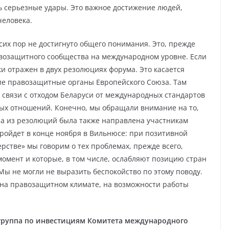
 серьезные удары. Это важное достижение людей,
человека.
сих пор не достигнуто общего понимания. Это, прежде
авозащитного сообщества на международном уровне. Если
и отражен в двух резолюциях форума. Это касается
ие правозащитные органы Европейского Союза. Там
 связи с отходом Беларуси от международных стандартов
ных отношений. Конечно, мы обращали внимание на то,
на из резолюций была также направлена участникам
ройдет в конце ноября в Вильнюсе: при позитивной
рстве» мы говорим о тех проблемах, прежде всего,
омент и которые, в том числе, ослабляют позицию стран
Мы не могли не выразить беспокойство по этому поводу.
 на правозащитном климате, на возможности работы
группа по инвестициям Комитета международного