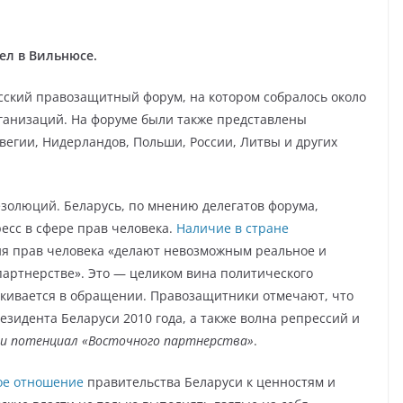
л в Вильнюсе.
русский правозащитный форум, на котором собралось около
ганизаций. На форуме были также представлены
егии, Нидерландов, Польши, России, Литвы и других
золюций. Беларусь, по мнению делегатов форума,
ресс в сфере прав человека.
Наличие в стране
я прав человека «делают невозможным реальное и
партнерстве». Это — целиком вина политического
еркивается в обращении. Правозащитники отмечают, что
зидента Беларуси 2010 года, а также волна репрессий и
ли потенциал «Восточного партнерства»
.
ое отношение
правительства Беларуси к ценностям и