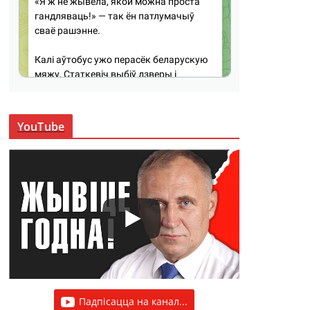
YouTube
Падпісацца на канал...