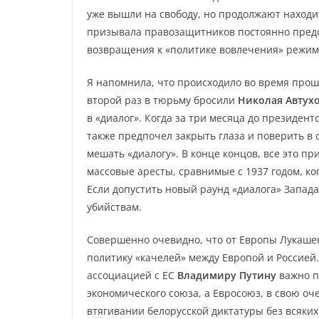
уже вышли на свободу, но продолжают находи
призывала правозащитников постоянно предо
возвращения к «политике вовлечения» режим
Я напомнила, что происходило во время прошл
второй раз в тюрьму бросили
Николая Автух
в «диалог». Когда за три месяца до президен
также предпочел закрыть глаза и поверить в
мешать «диалогу». В конце концов, все это пр
массовые аресты, сравнимые с 1937 годом, ко
Если допустить новый раунд «диалога» Запада
убийствам.
Совершенно очевидно, что от Европы Лукаше
политику «качелей» между Европой и Россией
ассоциацией с ЕС
Владимиру Путину
важно п
экономического союза, а Евросоюз, в свою оч
втягивании белорусской диктатуры без всяких