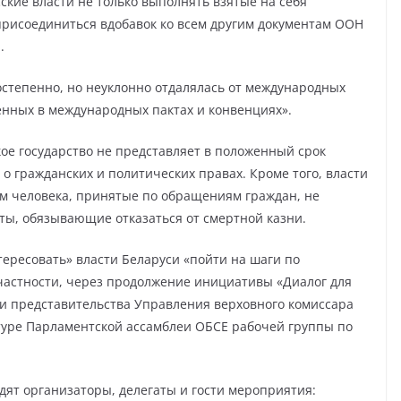
ские власти не только выполнять взятые на себя
 присоединиться вдобавок ко всем другим документам ООН
.
остепенно, но неуклонно отдалялась от международных
енных в международных пактах и конвенциях».
ое государство не представляет в положенный срок
о гражданских и политических правах. Кроме того, власти
 человека, принятые по обращениям граждан, не
ы, обязывающие отказаться от смертной казни.
ересовать» власти Беларуси «пойти на шаги по
частности, через продолжение инициативы «Диалог для
и представительства Управления верховного комиссара
туре Парламентской ассамблеи ОБСЕ рабочей группы по
дят организаторы, делегаты и гости мероприятия: