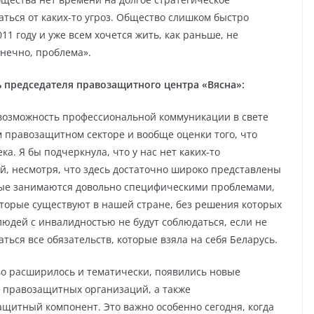
ться от каких-то угроз. Общество слишком быстро
11 году и уже всем хочется жить, как раньше, не
онечно, проблема».
ь председателя правозащитного центра «Вясна»:
 возможность профессиональной коммуникации в свете
м правозащитном секторе и вообще оценки того, что
а. Я бы подчеркнула, что у нас нет каких-то
, несмотря, что здесь достаточно широко представлены
рые занимаются довольно специфическими проблемами,
торые существуют в нашей стране, без решения которых
людей с инвалидностью не будут соблюдаться, если не
аться все обязательств, которые взяла на себя Беларусь.
во расширилось и тематически, появились новые
о правозащитных организаций, а также
щитный компонент. Это важно особенно сегодня, когда