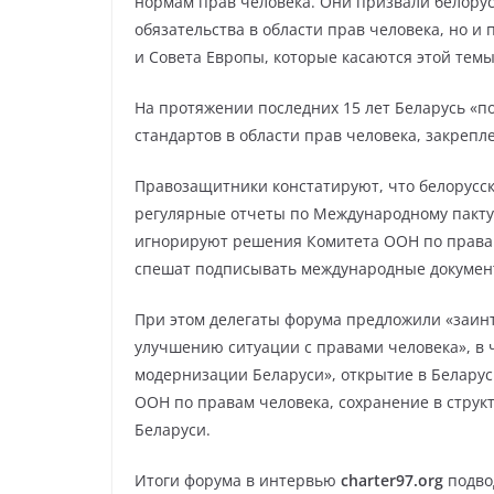
нормам прав человека. Они призвали белорус
обязательства в области прав человека, но и
и Совета Европы, которые касаются этой темы
На протяжении последних 15 лет Беларусь «п
стандартов в области прав человека, закрепл
Правозащитники констатируют, что белорусск
регулярные отчеты по Международному пакту 
игнорируют решения Комитета ООН по правам
спешат подписывать международные документ
При этом делегаты форума предложили «заинт
улучшению ситуации с правами человека», в 
модернизации Беларуси», открытие в Беларус
ООН по правам человека, сохранение в струк
Беларуси.
Итоги форума в интервью
charter97.org
подво