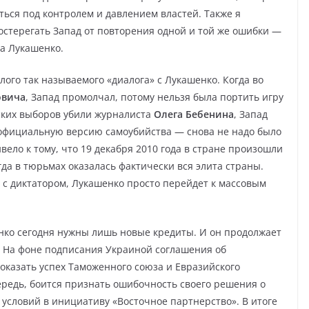
ться под контролем и давлением властей. Также я
стерегать Запад от повторения одной и той же ошибки —
а Лукашенко.
ого так называемого «диалога» с Лукашенко. Когда во
овича
, Запад промолчал, потому нельзя была портить игру
тских выборов убили журналиста
Олега Бебенина
, Запад
 официальную версию самоубийства — снова не надо было
ивело к тому, что 19 декабря 2010 года в стране произошли
гда в тюрьмах оказалась фактически вся элита страны.
 с диктатором, Лукашенко просто перейдет к массовым
нко сегодня нужны лишь новые кредиты. И он продолжает
. На фоне подписания Украиной соглашения об
оказать успех Таможенного союза и Евразийского
ередь, боится признать ошибочность своего решения о
 условий в инициативу «Восточное партнерство». В итоге