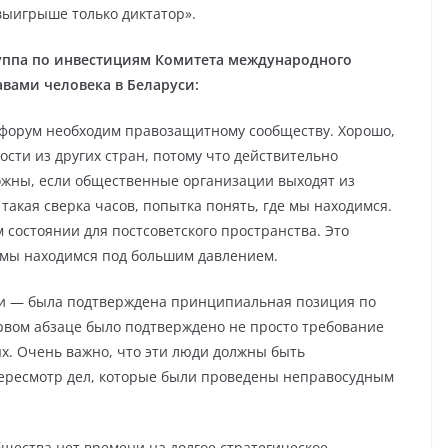
 выигрыше только диктатор».
руппа по инвестициям Комитета международного
авами человека в Беларуси:
й форум необходим правозащитному сообществу. Хорошо,
сти из других стран, потому что действительно
жны, если общественные организации выходят из
 такая сверка часов, попытка понять, где мы находимся.
м состоянии для постсоветского пространства. Это
 мы находимся под большим давлением.
ии — была подтверждена принципиальная позиция по
рвом абзаце было подтверждено не просто требование
х. Очень важно, что эти люди должны быть
 пересмотр дел, которые были проведены неправосудным
бщества нет времени на долгое стратегическое