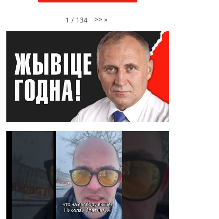
>>
»
1
/
134