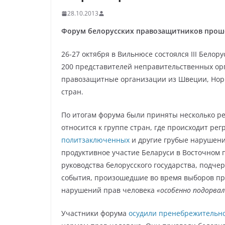
28.10.2013
Форум белорусских правозащитников проше
26-27 октября в Вильнюсе состоялся III Бело
200 представителей неправительственных ор
правозащитные организации из Швеции, Норв
стран.
По итогам форума были приняты несколько ре
относится к группе стран, где происходит рег
политзаключенных
и другие грубые нарушени
продуктивное участие Беларуси в Восточном 
руководства белорусского государства, подч
события, произошедшие во время выборов пре
нарушений прав человека
«особенно подорва
Участники форума
осудили пренебрежительн