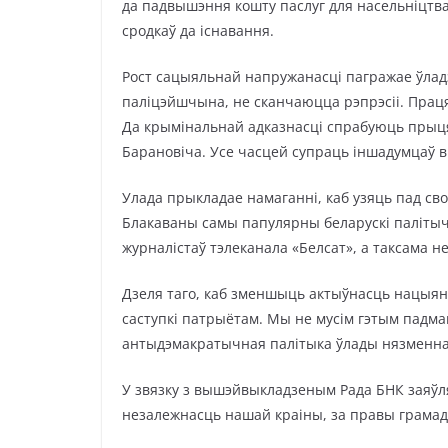
да падвышэння кошту паслуг для насельніцтва
сродкаў да існавання.
Рост сацыяльнай напружанасці пагражае ўладз
паліцэйшчына, не сканчаюцца рэпрэсіі. Прац
Да крымінальнай адказнасці спрабуюць прыцяг
Барановіча. Усе часцей супраць іншадумцаў 
Улада прыкладае намаганні, каб узяць пад св
Блакаваны самы папулярны беларускі палітыч
журналістаў тэлеканала «Белсат», а таксама н
Дзеля таго, каб зменшыць актыўнасць нацыян
саступкі патрыётам. Мы не мусім гэтым падм
антыдэмакратычная палітыка ўлады нязменна
У звязку з вышэйвыкладзеным Рада БНК заяўл
незалежнасць нашай краіны, за правы грамад