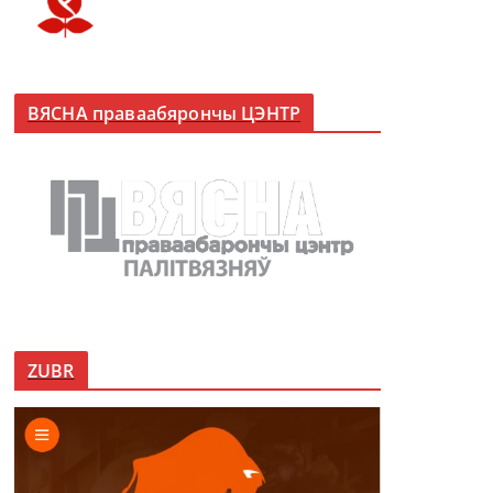
ВЯСНА праваабярончы ЦЭНТР
ZUBR