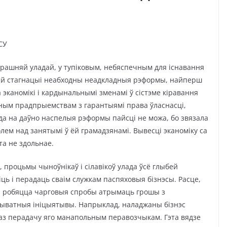
СУ
ерашняй уладай, у тупіковым, небяспечным для існавання
най стагнацыі неабходны неадкладныя рэформы, найперш
эканомікі і кардынальнымі зменамі ў сістэме кіравання
ным прадпрыемствам з гарантыямі права ўласнасці,
да на даўно
наспелыя рэформы пайсці не можа, бо звязала
лем над занятымі ў ёй грамадзянамі. Вывесці эканоміку са
та не здольнае.
процьмы чыноўнікаў і сілавікоў улада ўсё глыбей
іць і перадаць сваім служкам паспяховыя бізнэсы. Расце,
ва робяцца чарговыя спробы атрымаць грошы з
рыватныя ініцыятывы. Напрыклад, наладжаны бізнэс
праз перадачу яго манапольным перавозчыкам. Гэта вядзе