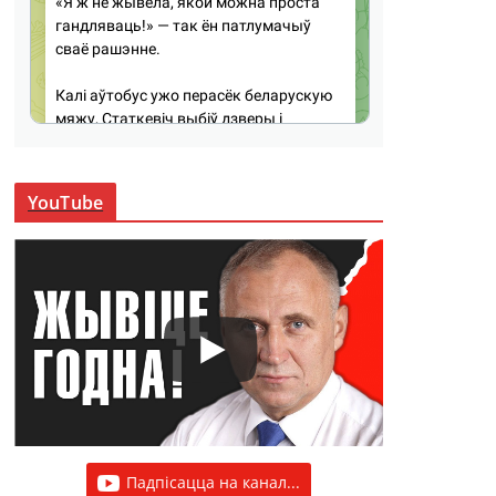
YouTube
Падпісацца на канал...