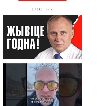
>>
»
1
/
134