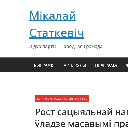
Перейти
Мікалай
к
содержимому
Статкевіч
Лідэр партыі "Народная Грамада"
БІЯГРАФІЯ
АРТЫКУЛЫ
ПРАГРАМА
БЕЛАРУСКІ НАЦЫЯНАЛЬНЫ КАНГРЭС
Рост сацыяльнай на
ўладзе масавымі пра