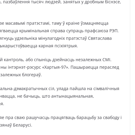
, пазбаўлення тысяч людзей, занятых у дробным біснэсе,
е масавымі пратэстамі, таму ў краіне ўзмацняецца
ягваецца крымінальная справа супраць прафсаюза РЭП.
нуць удзельніка мінулагодніх пратэстаў Святаслава
выкарыстоўваецца карная псіхіятрыя.
ой кантроль, або спыніць дзейнасць незалежных СМІ.
ны інтэрнэт-рэсурс «Хартыя-97». Пашыраецца пераслед
езалежных блогераў.
альна-дэмакратычных сіл, улада пайшла на сімвалічныя
анвацца, не бачыць, што антынацыянальная,
я.
яе пра сваю рашучасць працягваць барацьбу за свабоду і
зянаў Беларусі.