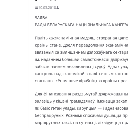
10.03.2018
ЗАЯВА
РАДЫ БЕЛАРУСКАГА НАЦЫЯНАЛЬНАГА КАНГРЭ
Палітыка-эканамічная мадэль, створаная цяп
краіны стане. Дзеля пераадолення эканаміч
звязаныя са змяншэннем дзяржаўнага сектара 
ім, наданнем большай самастойнасці дзяржаў
забяспячэннем незалежнасці судоў. Аднак ула
кантроль над эканомікай з палітычным кантро
стагнацыі сённяшняе кіраўніцтва краіны прос
Для фінансавання раздзьмутай дзяржмашыны, 
залазіць у кішэні грамадзянаў, імкнецца захап
як базіс гэтай улады, карупцыя — і адначасо
беспрацоўных. Рознымі спосабамі душацца п
маршрутных таксі, па сутнасці, ліквідуецца 