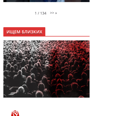
>>
»
1
/
134
ИЩЕМ БЛИЗКИХ