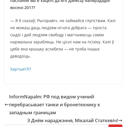
пасланне вы б хацелі да яго данесці напярэдадні
восені-2017?
— Я б сказаў: Рыгоравіч, не займайся глупствам. Калі
не можаш даць людзям нічога добрага — проста
сыдзі і дай людзям свабоду і магчымасць самім
нармальна зарабляць. Не цісні нам на псіхіку. Калі ў
цябе яна крышку аслабела — не трэба іншых
даводзіць.
Хартыя\’97
InformNapalm: РФ под видом учений
перебрасывает танки и бронетехнику к
западным границам
З Днём нараджэння, Мікалай Статкевіч!