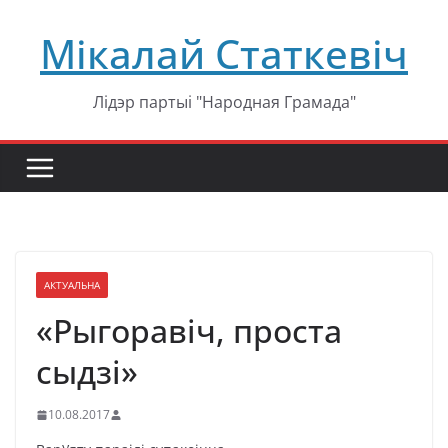
Перейти
Мікалай Статкевіч
к
содержимому
Лідэр партыі "Народная Грамада"
АКТУАЛЬНА
«Рыгоравіч, проста
сыдзі»
10.08.2017