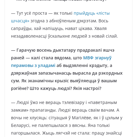
— Тут усё проста — як толькі
прыйдуць «лісты
шчасця»
згодна з абноўленым дэкрэтам. Вось
сапраўды, хай напішуць, нават цікава. Хваля
незадаволенасці ўскалыхне людзей з новай сілай.
— Гарачую восень дыктатару прадракалі яшчэ
раней — калі стала вядома, што
МВФ згарнуў
перамовы з уладамі
аб выдзяленні крэдыту, а
дзяржаўная запазычанасць вырасла да рэкордных
сум. Як эканамічны крызіс выяўляецца ў вашым
рэгіёне? Што кажуць людзі? Якія настроі?
— Людзі ўжо не вераць тэлевізару і «паветраным
замкам» прапаганды. Людзі вераць сваім вачам. А
вочы не хлусяць: сітуацыя ў Магілёве, як і ў цэлым у
Беларусі, не палепшылася з вясны. Яна толькі
пагоршылася. Жыць лягчэй не стала: працу знайсці