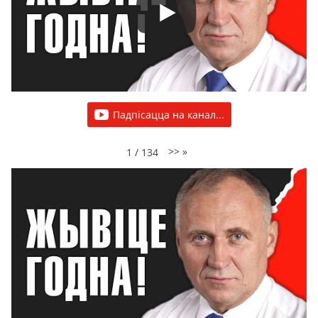
Падпісацца на канал...
>>
»
1
/
134