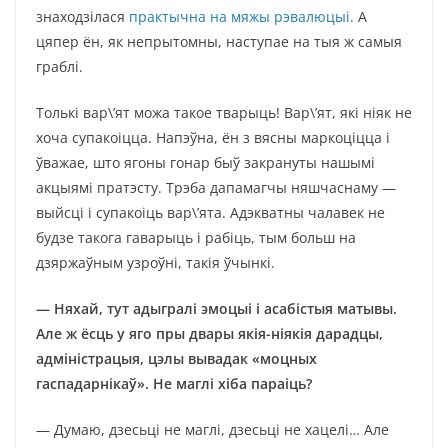
знаходзілася
практычна на мяжы рэвалюцыі
. А
цяпер ён, як непрытомны, наступае на тыя ж самыя
граблі.
Толькі вар\’ят можа такое тварыць! Вар\’ят, які ніяк не
хоча супакоіцца. Напэўна, ён з вясны маркоціцца і
ўважае, што ягоны гонар быў закрануты нашымі
акцыямі пратэсту. Трэба дапамагчы няшчаснаму —
выйсці і супакоіць вар\’ята. Адэкватны чалавек не
будзе такога гаварыць і рабіць, тым больш на
дзяржаўным узроўні, такія ўчынкі.
— Няхай, тут адыгралі эмоцыі і асабістыя матывы.
Але ж ёсць у яго пры двары якія-ніякія дарадцы,
адміністрацыя, цэлы вывадак «моцных
гаспадарнікаў». Не маглі хіба параіць?
— Думаю, дзесьці не маглі, дзесьці не хацелі… Але