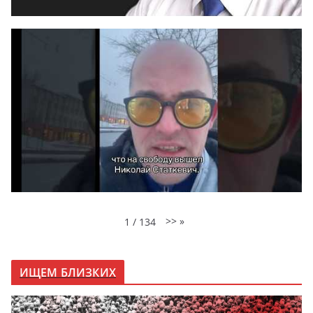
>>
»
1
/
134
ИЩЕМ БЛИЗКИХ