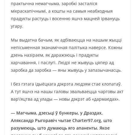
практычна немагчыма, заробкі засталіся
мікраскапічнымі, а кошты на самыя неабходныя
прадукты растуць і восенню яшчэ мацней ірвануць
угару.
Мы выдатна бачым, як адбіваюцца на нашым жыцці
непісьменная эканамічная палітыка наверсе. Кожны
дзень назіраем, як даражэюць і прадукты
харчавання, і паслугі. Людзі не жывуць цяпер ад
заробка да заробка — яны жывуць у запазычанасць.
І без гэтага ідыёцкага дэкрэта людзям стае клопатаў.
А тут яшчэ на нашы галовы звальваецца чарговы акт
вар\’яцтва ад улады — новы дэкрэт аб «дармаедах».
— Магчыма, дзесьці ў бункеры, у Драздах,
Аляксандр Рыгоравіч чытае Charter97.org, што
разумеюць, што думаюць яго апаненты. Якое