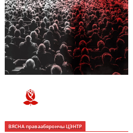
ВЯСНА праваабярончы ЦЭНТР