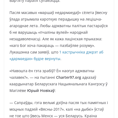
Вар\’яту параілі супакоіцца.
Пасля масавых «маршаў недармаедаў» сёлета ўвесну
ўлада атрымала кароткую перадышку на лецішча-
агароднае лета. Любы адэкватны палітык пастараўся
б не варушыць «пчаліны вулей» народнай
незадаволенасці. Але як кажа лацінская прыказка:
«каго Бог хоча пакараць — пазбаўляе розуму».
Лукашэнка сам заявіў, што
1 кастрычніка дэкрэт аб
«дармаедах» будзе вернуты
.
«Навошта ён гэта зрабіў? Ён наогул адэкватны
чалавек?», — на пытанні
Charter97.org
адказаў
каардынатар Беларускага Нацыянальнага Кангрэсу ў
Магілёве
Юрый Новікаў
:
— Сапраўды, гэта вельмі дзіўна пасля тых памятных і
моцных падзей «Вясны-2017», калі «на дыбкі» ўстаў
не тое што ўвесь Менск — уся Беларусь. Краіна