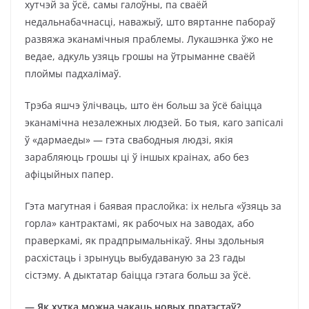
хутчэй за ўсё, самы галоўны, па сваёй
недальнабачнасці, наважыў, што вяртанне пабораў
развяжа эканамічныя праблемы. Лукашэнка ўжо не
ведае, адкуль узяць грошы на ўтрыманне сваёй
плоймы падхалімаў.
Трэба яшчэ ўлічваць, што ён больш за ўсё баіцца
эканамічна незалежных людзей. Бо тыя, каго запісалі
ў «дармаеды» — гэта свабодныя людзі, якія
зарабляюць грошы ці ў іншых краінах, або без
афіцыйных папер.
Гэта магутная і баявая праслойка: іх нельга «ўзяць за
горла» кантрактамі, як рабочых на заводах, або
праверкамі, як прадпрымальнікаў. Яны здольныя
расхістаць і зрынуць выбудаваную за 23 гады
сістэму. А дыктатар баіцца гэтага больш за ўсё.
— Як хутка можна чакаць новых пратэстаў?