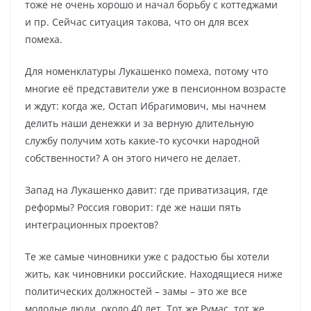
тоже не очень хорошо и начал борьбу с коттеджами
и пр. Сейчас ситуация такова, что он для всех
помеха.
Для номенклатуры Лукашенко помеха, потому что
многие её представители уже в пенсионном возрасте
и ждут: когда же, Остап Ибрагимович, мы начнем
делить наши денежки и за верную длительную
службу получим хоть какие-то кусочки народной
собственности? А он этого ничего не делает.
Запад на Лукашенко давит: где приватизация, где
реформы? Россия говорит: где же наши пять
интеграционных проектов?
Те же самые чиновники уже с радостью бы хотели
жить, как чиновники российские. Находящиеся ниже
политических должностей – замы – это же все
молодые люди, около 40 лет. Тот же Румас, тот же