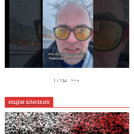
>>
»
1
/
134
ИЩЕМ БЛИЗКИХ