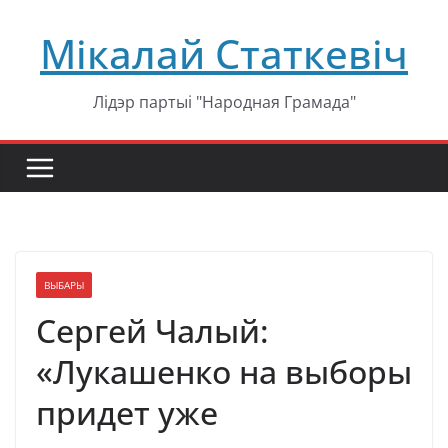
Перейти
Мікалай Статкевіч
к
содержимому
Лідэр партыі "Народная Грамада"
ВЫБАРЫ
Сергей Чалый:
«Лукашенко на выборы
придет уже