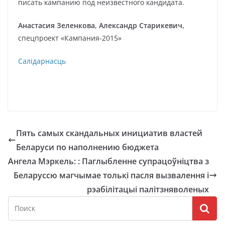
писать кампанию под неизвестного кандидата.
Анастасия Зеленкова, Александр Старикевич,
спецпроект «Кампания-2015»
Салідарнасць
Пять самых скандальных инициатив властей
Беларуси по наполнению бюджета
Ангела Мэркель: : Паглыбленне супрацоўніцтва з
Беларуссю магчымае толькі пасля вызвалення і
рэабілітацыі палітзняволеных