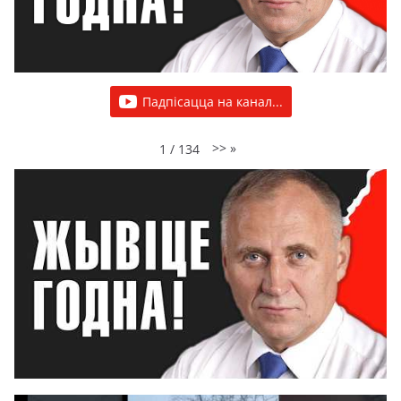
Падпісацца на канал...
>>
»
1
/
134