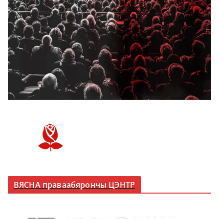
ВЯСНА праваабярончы ЦЭНТР