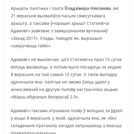
Арышты палітыка і паэта
Ўладзімера Някляева
, які
21 верасьня вызваліўся пасьля сямісуткавага
арышту, а таксама ўчорашні арышт Статкевіча
Адамовіч зьвязвае з завяршэньнем вучэньняў
«Захад-2017». Улады, паводле яе, вырашылі
«закручваць гайкі».
Адамовіч не выключае, што Статкевіча праз 15 сутак
могуць вызваліць, а потым яшчэ пасадзіць за акцыю
8 верасьня на тыя самыя 15 сутак. У такім выпадку,
адзначыла яна, палітык ня зможа ўзяць удзел у
анансаванай на другую палову кастрычніка акцыю
«Марш абураных беларусаў 2.0».
Адамовіч таксама атрымала позву ў міліцыю за ўдзел
у акцыі 8 верасьня, у якой, адзначыла яна, яе «без
складаньня пратаколу загадзя запрашаюць у якасьці
правапарушальніцы».