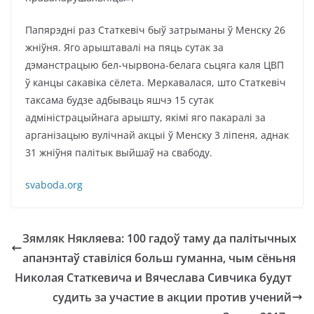
Папярэдні раз Статкевіч быў затрыманы ў Менску 26
жніўня. Яго арыштавалі на пяць сутак за
дэманстрацыю бел-чырвона-белага сьцяга каля ЦВП
ў канцы сакавіка сёлета. Меркавалася, што Статкевіч
таксама будзе адбываць яшчэ 15 сутак
адміністрацыйнага арышту, якімі яго пакаралі за
арганізацыю вулічнай акцыі ў Менску 3 ліпеня, аднак
31 жніўня палітык выйшаў на свабоду.
svaboda.org
Зямляк Някляева: 100 гадоў таму да палітычных
апанэнтаў ставіліся больш гуманна, чым сёньня
Николая Статкевича и Вячеслава Сивчика будут
судить за участие в акции против учений