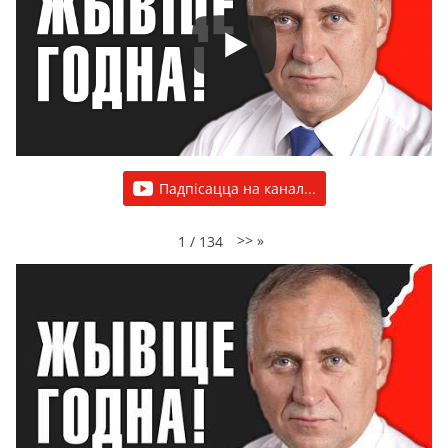
Падпісацца на канал...
>>
»
1
/
134