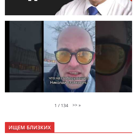
>>
»
1
/
134
ИЩЕМ БЛИЗКИХ