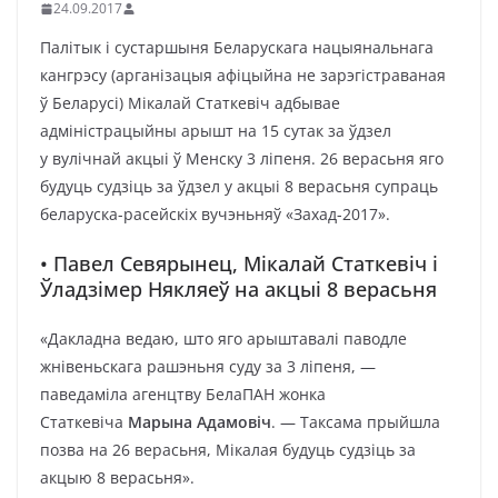
24.09.2017
Палітык і сустаршыня Беларускага нацыянальнага
кангрэсу (арганізацыя афіцыйна не зарэгістраваная
ў Беларусі) Мікалай Статкевіч адбывае
адміністрацыйны арышт на 15 сутак за ўдзел
у вулічнай акцыі ў Менску 3 ліпеня. 26 верасьня яго
будуць судзіць за ўдзел у акцыі 8 верасьня супраць
беларуска-расейскіх вучэньняў «Захад-2017».
• Павел Севярынец, Мікалай Статкевіч і
Ўладзімер Някляеў на акцыі 8 верасьня
«Дакладна ведаю, што яго арыштавалі паводле
жнівеньскага рашэньня суду за 3 ліпеня, —
паведаміла агенцтву БелаПАН жонка
Статкевіча
Марына Адамовіч
. — Таксама прыйшла
позва на 26 верасьня, Мікалая будуць судзіць за
акцыю 8 верасьня».