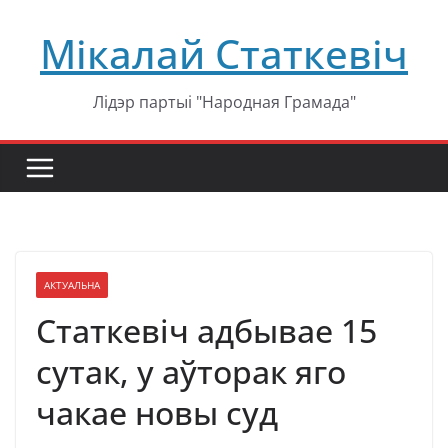
Перейти
Мікалай Статкевіч
к
содержимому
Лідэр партыі "Народная Грамада"
АКТУАЛЬНА
Статкевіч адбывае 15
сутак, у аўторак яго
чакае новы суд