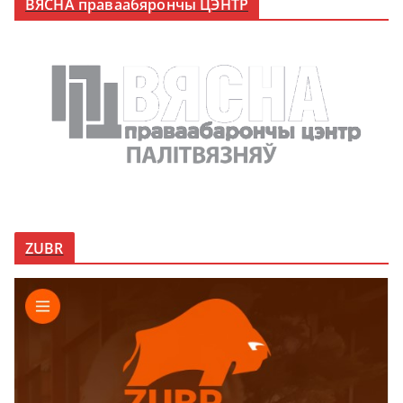
ВЯСНА праваабярончы ЦЭНТР
ZUBR