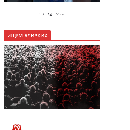
>>
»
1
/
134
ИЩЕМ БЛИЗКИХ