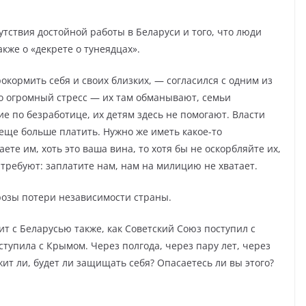
утствия достойной работы в Беларуси и того, что люди
кже о «декрете о тунеядцах».
окормить себя и своих близких, — согласился с одним из
о огромный стресс — их там обманывают, семьи
ие по безработице, их детям здесь не помогают. Власти
 еще больше платить. Нужно же иметь какое-то
те им, хоть это ваша вина, то хотя бы не оскорбляйте их,
 требуют: заплатите нам, нам на милицию не хватает.
розы потери независимости страны.
ит с Беларусью также, как Советский Союз поступил с
ступила с Крымом. Через полгода, через пару лет, через
жит ли, будет ли защищать себя? Опасаетесь ли вы этого?