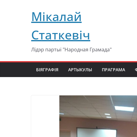
Перейти
Мікалай
к
содержимому
Статкевіч
Лідэр партыі "Народная Грамада"
БІЯГРАФІЯ
АРТЫКУЛЫ
ПРАГРАМА