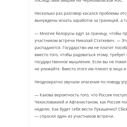
последствий аварии на Чернобыльской АЭС.
Несколько раз разговор касался проблемы отс
вынуждены искать заработок за границей, а та
— Многие белорусы едут за границу, чтобы пр
участником встречи Николай Статкевич. — Эт
распадаются. Государство им не платит пособ
вместо того, чтобы радоваться этому, требует
государственное мышление. Если вы не помогае
не унижайте. Вместо этого им плюют в лицо и
Неоднократно звучали опасения по поводу уг
— Какова вероятность того, что Россия поступ
Чехословакией и Афганистаном, как Россия по
неделю. Как будет себя вести Лукашенко? Сбе
— спросил один из участников встречи.