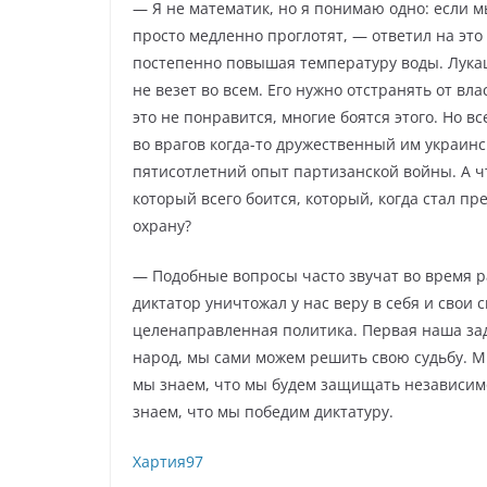
— Я не математик, но я понимаю одно: если м
просто медленно проглотят, — ответил на это
постепенно повышая температуру воды. Лукаш
не везет во всем. Его нужно отстранять от вл
это не понравится, многие боятся этого. Но 
во врагов когда-то дружественный им украинск
пятисотлетний опыт партизанской войны. А чт
который всего боится, который, когда стал п
охрану?
— Подобные вопросы часто звучат во время ра
диктатор уничтожал у нас веру в себя и свои 
целенаправленная политика. Первая наша зад
народ, мы сами можем решить свою судьбу. М
мы знаем, что мы будем защищать независимо
знаем, что мы победим диктатуру.
Хартия97