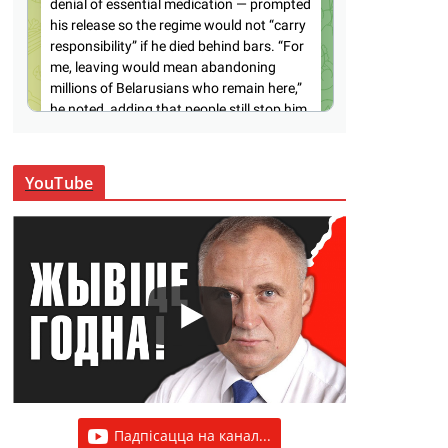
YouTube
Падпісацца на канал...