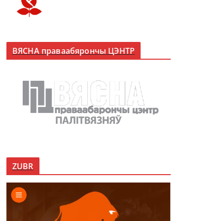
ВЯСНА праваабярончы ЦЭНТР
ZUBR