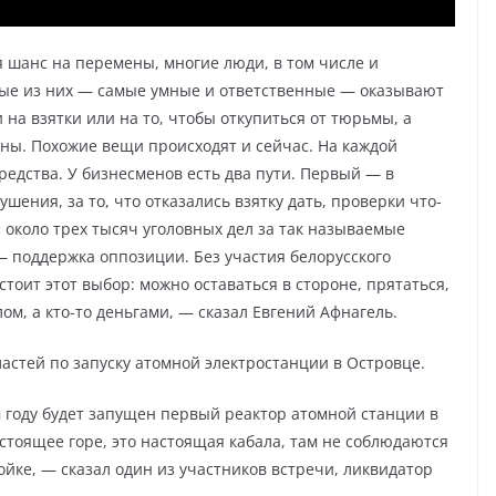
 шанс на перемены, многие люди, в том числе и
рые из них — самые умные и ответственные — оказывают
на взятки или на то, чтобы откупиться от тюрьмы, а
аны. Похожие вещи происходят и сейчас. На каждой
средства. У бизнесменов есть два пути. Первый — в
шения, за то, что отказались взятку дать, проверки что-
я около трех тысяч уголовных дел за так называемые
— поддержка оппозиции. Без участия белорусского
тоит этот выбор: можно оставаться в стороне, прятаться,
м, а кто-то деньгами, — сказал Евгений Афнагель.
стей по запуску атомной электростанции в Островце.
м году будет запущен первый реактор атомной станции в
стоящее горе, это настоящая кабала, там не соблюдаются
йке, — сказал один из участников встречи, ликвидатор