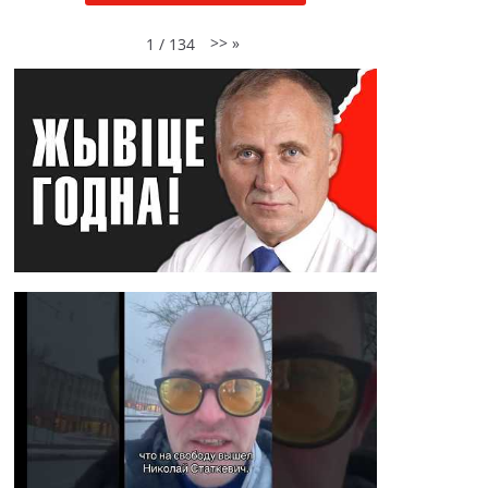
>>
»
1
/
134