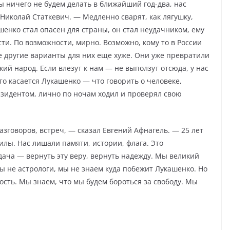
ы ничего не будем делать в ближайший год-два, нас
 Николай Статкевич. — Медленно сварят, как лягушку,
енко стал опасен для страны, он стал неудачником, ему
асти. По возможности, мирно. Возможно, кому то в России
все другие варианты для них еще хуже. Они уже превратили
ий народ. Если влезут к нам — не выползут отсюда, у нас
о касается Лукашенко — что говорить о человеке,
резидентом, лично по ночам ходил и проверял свою
зговоров, встреч, — сказал Евгений Афнагель. — 25 лет
силы. Нас лишали памяти, истории, флага. Это
ача — вернуть эту веру, вернуть надежду. Мы великий
ы не астрологи, мы не знаем куда побежит Лукашенко. Но
сть. Мы знаем, что мы будем бороться за свободу. Мы