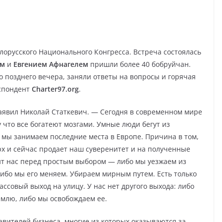
лорусского Национального Конгресса. Встреча состоялась
ем
и
Евгением Афнагелем
пришли более 40 бобруйчан.
о позднего вечера, заняли ответы на вопросы и горячая
еспондент
Charter97.org
.
аявил Николай Статкевич. — Сегодня в современном мире
 что все богатеют мозгами. Умные люди бегут из
 мы занимаем последние места в Европе. Причина в том,
рх и сейчас продает наш суверенитет и на полученные
ит нас перед простым выбором — либо мы уезжаем из
либо мы его меняем. Убираем мирным путем. Есть только
ассовый выход на улицу. У нас нет другого выхода: либо
емлю, либо мы освобождаем ее.
авителей бизнеса, многие из которых оказываются за