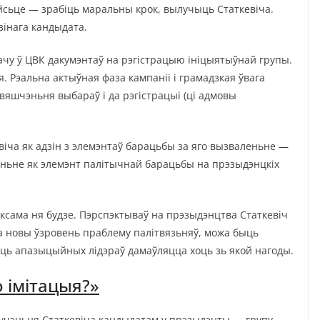
ыйсьце — зрабіць маральны крок, вылучыць Статкевіча.
зінага кандыдата.
дачу ў ЦВК дакумэнтаў на рэгістрацыю ініцыятыўнай групы.
. Рэальна актыўная фаза кампаніі і грамадзкая ўвага
бвяшчэньня выбараў і да рэгістрацыі (ці адмовы
іча як адзін з элемэнтаў барацьбы за яго вызваленьне —
чэньне як элемэнт палітычнай барацьбы на прэзыдэнцкіх
таксама ня будзе. Пэрспэктываў на прэзыдэнцтва Статкевіч
на новы ўзровень праблему палітвязьняў, можа быць
ць апазыцыйных лідэраў дамаўляцца хоць зь якой нагоды.
о імітацыя?»
учэньня Статкевіча кандыдатам у прэзыдэнты — групу