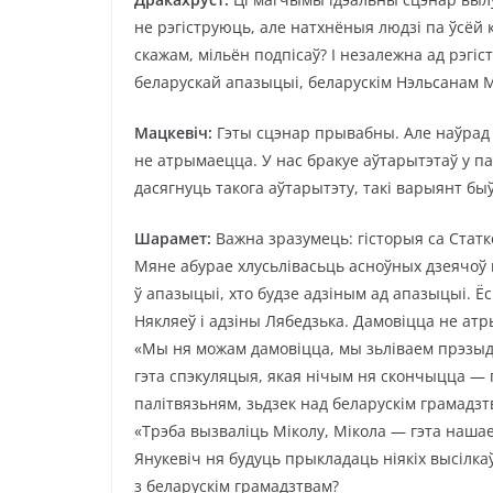
не рэгіструюць, але натхнёныя людзі па ўсёй 
скажам, мільён подпісаў? І незалежна ад рэгі
беларускай апазыцыі, беларускім Нэльсанам М
Мацкевіч:
Гэты сцэнар прывабны. Але наўрад 
не атрымаецца. У нас бракуе аўтарытэтаў у п
дасягнуць такога аўтарытэту, такі варыянт б
Шарамет:
Важна зразумець: гісторыя са Статк
Мяне абурае хлусьлівасьць асноўных дзеячоў 
ў апазыцыі, хто будзе адзіным ад апазыцыі. 
Някляеў і адзіны Лябедзька. Дамовіцца не атры
«Мы ня можам дамовіцца, мы зьліваем прэзыдэ
гэта спэкуляцыя, якая нічым ня скончыцца — г
палітвязьням, зьдзек над беларускім грамадз
«Трэба вызваліць Міколу, Мікола — гэта нашае 
Янукевіч ня будуць прыкладаць ніякіх высілка
з беларускім грамадзтвам?