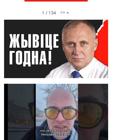
>>
»
1
/
134