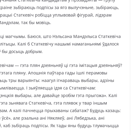
краіне зьбіраюць подпісы за яго вылучэньне, зьбіраюць,
страцыі Статкевіч робіцца уплывовай фігурай, лідэрам
андэлам, так бы мовіць.
ці магчымы. Баюся, што Нэльсана Мандэлыса Статкевіча
алітыцы. Калі б Статкевічу нашымі намаганьнямі ўдалося
ыў бы досыць добрым.
евічам — гэта плян дзеяньняў ці гэта імітацыя дзеяньняў?
гэтага пляну. Апошнія паўтара гады ішлі перамовы
Ёсьць тры варыянты: наагул ігнараваць выбары, адзіны
мліваецца. І зьяўляецца ідэя са Статкевічам:
нцкія выбары, але давайце зробім гэта прыгожа». Калі
эта зьнявага Статкевіча, гэта плявок у твар іншым
твам. А калі пачнецца прыхаваны сабатаж? Будуць казаць:
ўсё», але рэальна ані Някляеў, ані Лябедзька, ані
ў, каб зьбіраць подпісы. Як тады яны будуць тлумачыцца