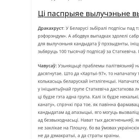
Ці паспрыяе вылучэньне 
Дракахруст
: У Беларусі зьбіралі подпісы пад 
рэфэрэндум». А абодвух выпадках здолелі сабр
для вылучэньня кандыдата ў прэзыдэнты, ініцы
зьбяруць 100 тысячаў подпісаў за Статкевіча. 
Чавусаў:
Узьняцьцё праблемы палітвязьняў н
дасягнутае. Што да «Хартыі-97», то напачатку 
колькасьць беларускай інтэлігенцыі. Напачатк
у ініцыятыўнай групе Статкевіча дастаткова 
ці будзе гэта адна група. Калі іх будзе некал
канату», спрэчкі пра тое, як павінна фармава
кандыдатам ад апазыцыі, яго могуць вызваліц
ад безвыходнасьці. Нават тых дасягненьняў, які
не заклікае на Плошчу, бо ва ўмовах украінск
не да дэмакратыі, а да страты краіны.