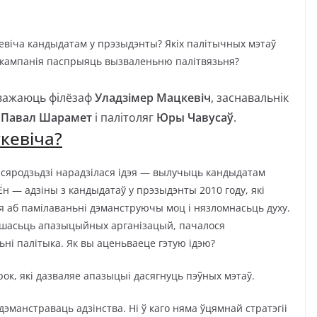
евіча кандыдатам у прэзыдэнты? Якіх палітычных мэтаў
я кампанія паспрыяць вызваленьню палітвязьня?
зважаюць філёзаф
Уладзімер Мацкевіч
, заснавальнік
»
Павал Шарамет
і палітоляг
Юры Чавусаў
.
кевіча?
сяродзьдзі нарадзілася ідэя — вылучыць кандыдатам
Ён — адзіны з кандыдатаў у прэзыдэнты 2010 году, які
ня аб памілаваньні дэманструючы моц і нязломнасьць духу.
льшасьць апазыцыйных арганізацый, пачалося
ні палітыка. Як вы аценьваеце гэтую ідэю?
крок, які дазваляе апазыцыі дасягнуць пэўных мэтаў.
манстраваць адзінства. Ні ў каго няма ўцямнай стратэгіі