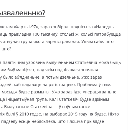
вызваленьню?
тэкстам «Хартыі-97», зараз зьбіралі подпісы за «Народны
аць прыкладна 100 тысячаў, столькі ж, колькі патрабуецца
ятыўная група якога зарэгістраваная. Уявім сабе, што
І што?
а палітычны ўзровень вылучэньнем Статкевіча можа быць
там быў маніфэст, пад якім падпісалася значная
у было аб’яднаньне, а потым дзеяньне. Ужо зараз
людзей, каб падаваць на рэгістрацыю. Праблема ў тым,
ькі, мэсыдж будзе размыты. Ужо зараз ідзе «перацягваньне
цца ініцыятыўная група. Калі Статкевіч будзе адзіным
ь. Вылучэньне Статкевіча — ў пэўным сэнсе
я былі ў 2010 годзе, на выбарах 2015 году ня будзе. Ніхто
іх падзеяў ёсьць небясьпека, што Плошча прывядзе