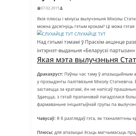
07.02.2015
Якія плюсы і мінусы вылучэньня Міколы Статк
можна дасягнуць гэтым крокам? Ці можа гэта
СЛУХАЙЦЕ ТУТ
Над гэтымі тэмамі ў Праскім акцэнце ра
інтэрнэт-выданьня «Беларускі партызан
Якая мэта вылучэньня Стат
Дракахруст:
Пэўны час таму ў апазыцыйным а
у прэзыдэнты палітвязьня Міколу Статкевіча. 
застаецца за кратамі, ён не напісаў прашэнь
Здаецца, з гэтай прапановай пагадзілася бо
фармаваньне ініцыятыўнай групы па вылучэнь
Чавусаў:
Я б разглядаў гэта, як тэхналягічны 
Плюсы:
для апазыцыі ёсьць магчымасьць прадэ