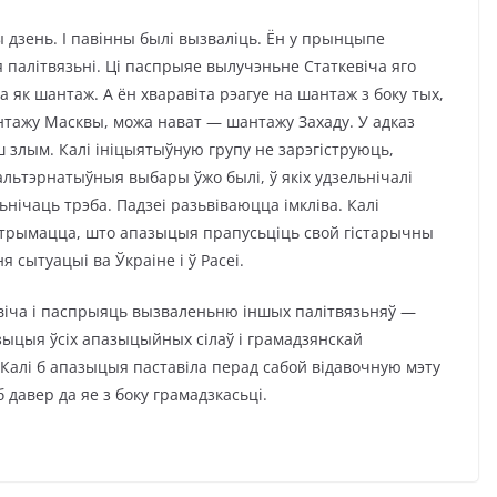
ы дзень. І павінны былі вызваліць. Ён у прынцыпе
я палітвязьні. Ці паспрыяе вылучэньне Статкевіча яго
як шантаж. А ён хваравіта рэагуе на шантаж з боку тых,
антажу Масквы, можа нават — шантажу Захаду. У адказ
 злым. Калі ініцыятыўную групу не зарэгіструюць,
 альтэрнатыўныя выбары ўжо былі, ў якіх удзельнічалі
ьнічаць трэба. Падзеі разьвіваюцца імкліва. Калі
атрымацца, што апазыцыя прапусьціць свой гістарычны
 сытуацыі ва Ўкраіне і ў Расеі.
віча і паспрыяць вызваленьню іншых палітвязьняў —
азыцыя ўсіх апазыцыйных сілаў і грамадзянскай
. Калі б апазыцыя паставіла перад сабой відавочную мэту
б давер да яе з боку грамадзкасьці.