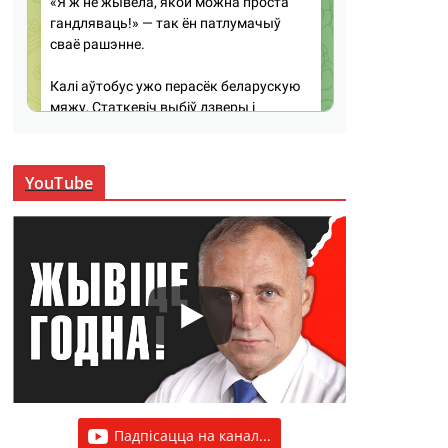
YouTube
Падпісацца на канал...