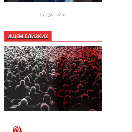
>>
»
1
/
134
ИЩЕМ БЛИЗКИХ