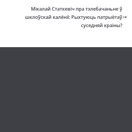
Мікалай Статкевіч пра тэлебачаньне ў
шклоўскай калёніі: Рыхтуюць патрыётаў
суседняй краіны?