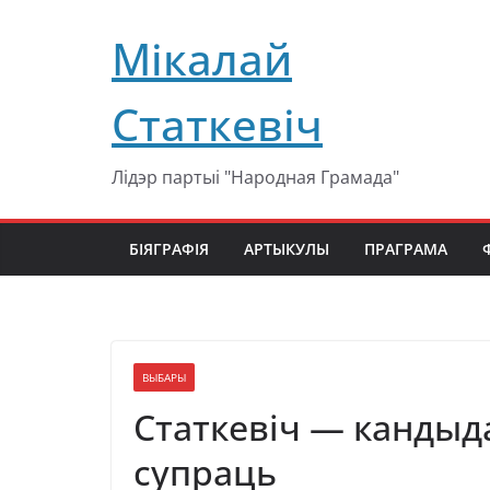
Перейти
Мікалай
к
содержимому
Статкевіч
Лідэр партыі "Народная Грамада"
БІЯГРАФІЯ
АРТЫКУЛЫ
ПРАГРАМА
ВЫБАРЫ
Статкевіч — кандыда
супраць