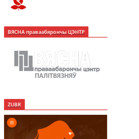
ВЯСНА праваабярончы ЦЭНТР
ZUBR