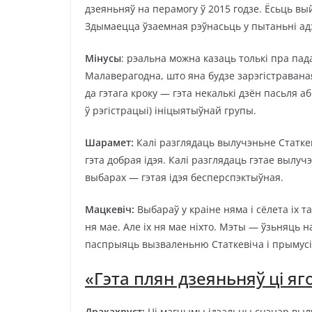
дзеяньняў на перамогу ў 2015 годзе. Ёсьць в
Здымаецца ўзаемная рэўнасьць у пытаньні ад
Мінусы
: рэальна можна казаць толькі пра па
Малаверагодна, што яна будзе зарэгістраваная
да гэтага кроку — гэта некалькі дзён пасьля а
ў рэгістрацыі) ініцыятыўнай групы.
Шарамет:
Калі разглядаць вылучэньне Статкев
гэта добрая ідэя. Калі разглядаць гэтае вылу
выбарах — гэтая ідэя бесперспэктыўная.
Мацкевіч:
Выбараў у краіне няма і сёлета іх 
ня мае. Але іх ня мае ніхто. Мэты — ўзьняць 
паспрыяць вызваленьню Статкевіча і прымусі
«Гэта плян дзеяньняў ці яг
Дракахруст:
Ці магчымы ідэальны сцэнар выл