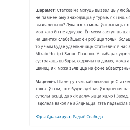
Шарамет
: Статкевіча могуць вызваліць у люб
не павінен быў знаходзіцца ў турме, як і іншы
вызваленьню? Лукашэнка можа ўспрыняць гэта 
моц каго ён не адчувае. Ён можа саступіць ш
на шантаж слабейшых ён робіцца толькі больш
то ў чым будзе ўдзельнічаць Статкевіч? У нас
Міхаіл Чыгір і Зянон Пазьняк. У выбарах удзел
сустракаць выбары, седзячы па дамах, можа 
шанец, які можа зьявіцца на фоне абвастрэньня
Мацкевіч:
Шанец у тым, каб вызваліць Статке
толькі ў тым, што будзе адзіная ўзгодненая п
супольнасьці, да якіх далучыцца яшчэ і Захад
і здолела вакол яе аб’яднацца, гэта падвысіла 
Юры Дракахруст
,
Радыё Свабода