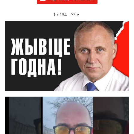
>>
»
1
/
134