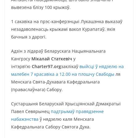
вывезена блізу 100 крыжоў.
1 сакавіка на прэс-канферэнцыі Лукашэнка выказаў
незадаволенасць крыжамі вакол Курапатаў, якія
бачныя з дарогі.
Адзін з лідараў Беларускага Нацыянальнага
Кангрэсу
Мікалай Статкевіч
у
інтэрв\’ю
Charter97.org
заклікаў
выйсці ў нядзелю на
малебен 7 красавіка а 12.00 на плошчу Свабоды
ля
Менскага Свята-Духавага Кафедральнага
(праваслаўнага) Сабору.
Сустаршыня Беларускай Хрысціянскай Дэмакратыі
Павел Севярынец
падтрымаў правядзенне
набажэнства
ў нядзелю каля Менскага
Кафедральнага Сабору Святога Духа.