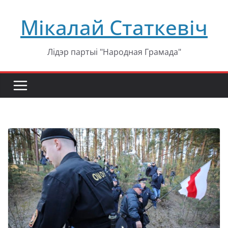
Перейти
Мікалай Статкевіч
к
содержимому
Лідэр партыі "Народная Грамада"