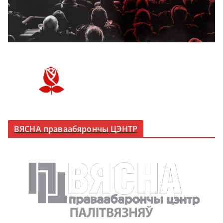
ВЯСНА праваабярончы ЦЭНТР