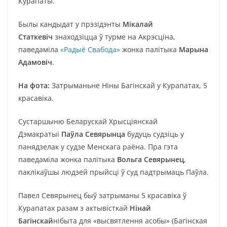
Курапаты.
Былы кандыдат у прэзідэнты
Мікалай
Статкевіч
знаходзіцца ў турме на Акрэсціна,
паведаміла
«Радыё Свабода»
жонка палітыка
Марына
Адамовіч
.
На фота:
Затрыманьне Ніны Багінскай у Курапатах, 5
красавіка.
Сустаршыню Беларускай Хрысціянскай
Дэмакратыі
Паўла Севярынца
будуць судзіць у
панядзелак у судзе Менскага раёна. Пра гэта
паведаміла жонка палітыка
Вольга Севярынец
,
паклікаўшы людзей прыйсці ў суд падтрымаць Паўла.
Павел Севярынец быў затрыманы 5 красавіка ў
Курапатах разам з актывісткай
Нінай
Багінскай
нібыта для «высвятлення асобы» (Багінская