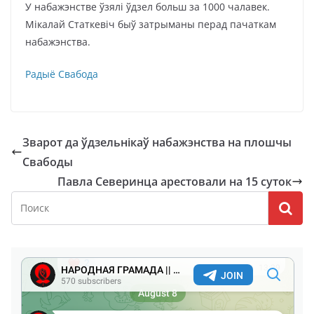
У набажэнстве ўзялі ўдзел больш за 1000 чалавек.
Мікалай Статкевіч быў затрыманы перад пачаткам
набажэнства.
Радыё Свабода
Зварот да ўдзельнікаў набажэнства на плошчы
Свабоды
Павла Северинца арестовали на 15 суток