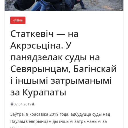
НАВІНЫ
Статкевіч — на
Акрэсьціна. У
панядзелак суды на
Севярынцам, Багінскай
і іншымі затрыманымі
за Курапаты
07.04.2019
Заўтра, 8 красавіка 2019 года, адбудуцца суды над
Паўлам Севярынцам ды іншымі затрыманымі за