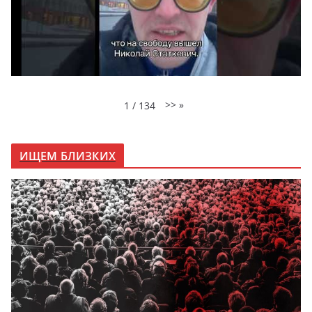
>>
»
1
/
134
ИЩЕМ БЛИЗКИХ