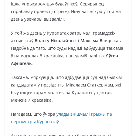
ішла «прысароміць» будаўнікоў, Севярынец
спрабаваў правесці стрым). Ніну Багінскую ў той жа
дзень увечары вызвалілі.
У той жа дзень у Курапатах затрымалі грамадскіх
актывістаў
Вольгу Нікалайчык
і
Максіма Вінярскага
.
Падобна да таго, што суды над імі адбудуцца таксама
ў панядзелак 8 красавіка, паведаміў палітык
Яўген
Афнагель
.
Таксама, мяркуецца, што адбудзецца суд над былым
кандыдатам у прэзідэнты Мікалаем Статкевічам, які
быў ініцыятарам малітвы за Курапаты ў цэнтры
Менска 7 красавіка.
Нагадаем, што ўчора
ўлады знішчылі крыжы па
перыметры Курапатаў
.
Актывісты паведамляюць, што было знішчана і