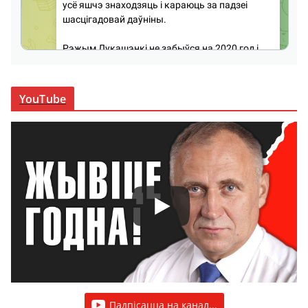
YouTube
Падпісацца на канал...