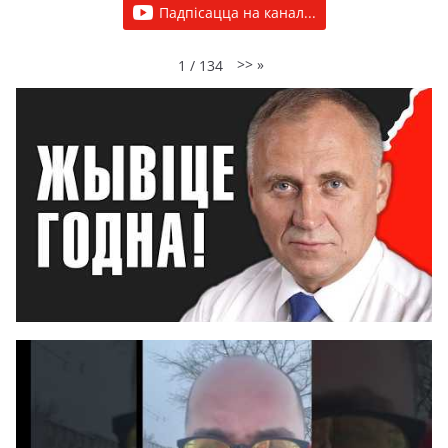
Падпісацца на канал...
>>
»
1
/
134