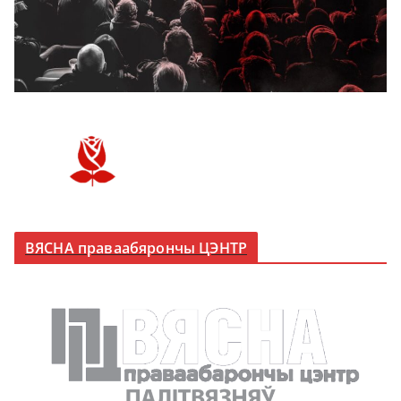
ВЯСНА праваабярончы ЦЭНТР