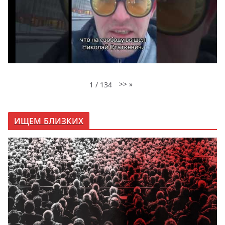
>>
»
1
/
134
ИЩЕМ БЛИЗКИХ