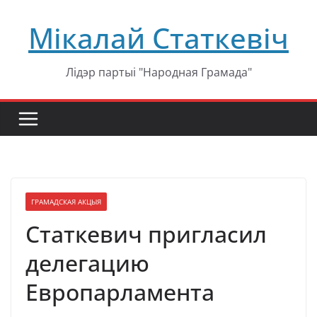
Перейти
Мікалай Статкевіч
к
содержимому
Лідэр партыі "Народная Грамада"
ГРАМАДСКАЯ АКЦЫЯ
Статкевич пригласил
делегацию
Европарламента