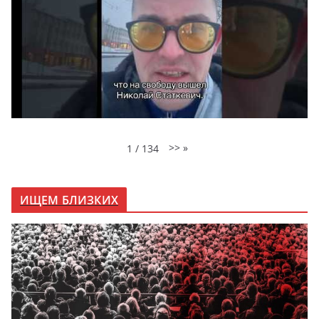
>>
»
1
/
134
ИЩЕМ БЛИЗКИХ