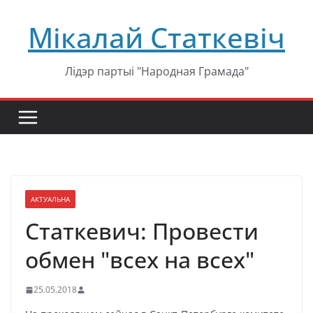
Перейти
Мікалай Статкевіч
к
содержимому
Лідэр партыі "Народная Грамада"
АКТУАЛЬНА
Статкевич: Провести
обмен "всех на всех"
25.05.2018