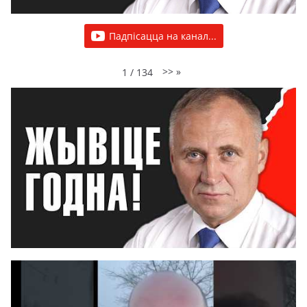
Падпісацца на канал...
>>
»
1
/
134