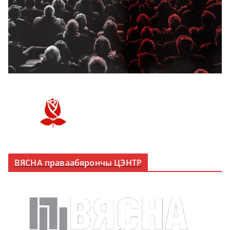
ВЯСНА праваабярончы ЦЭНТР