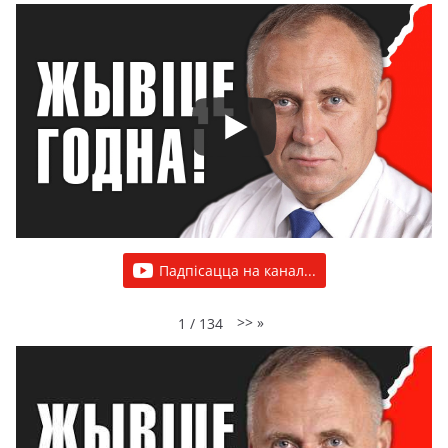
Падпісацца на канал...
>>
»
1
/
134