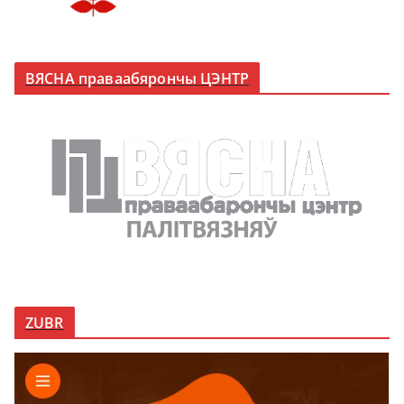
ВЯСНА праваабярончы ЦЭНТР
ZUBR