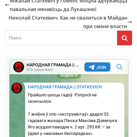
Мікалай Статкевіч у Гомелі: Моцна адчуваецца
павальная нянавісць да Лукашэнкі
Николай Статкевич. Как не свалиться в Майдан
при смене власти