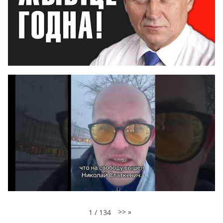
>>
»
1
/
134