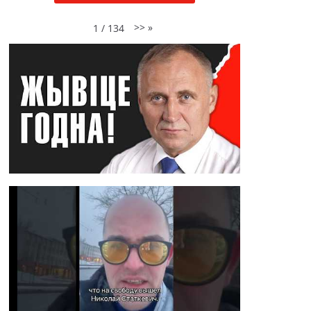
>>
»
1
/
134