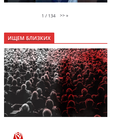
>>
»
1
/
134
ИЩЕМ БЛИЗКИХ