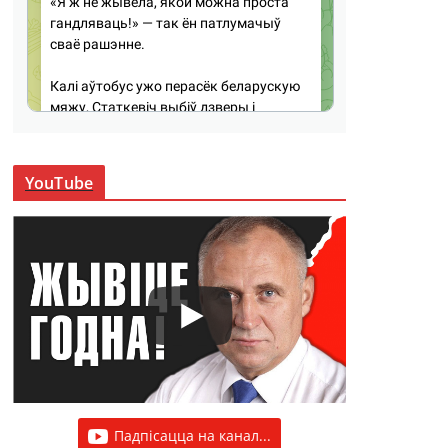
YouTube
Падпісацца на канал...