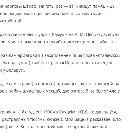
ра чарговы штраф. На гэты раз — за «Ланцуг памяці» 29
обная акцыя была прысвечана памяці сотняў тысяч
х гэбістаў.
раз з пастановы «суддзі» Камушкіна А. М. Цытую даслоўна
ношения к памяти жертвам «Сталинских репрессий» …» .
равілам арфаграфіі з захапленнем піша слова «сталінскіх»
ссем пад сумнеў сам факт рэпрэсій, хаця нават савецкія
 у Беларусі.
 годзе сам страляў з нагана ў патыліцы звязаных людзей на
с з нейкіх шчаслівых месцаў, дзе рэпрэсій не было? Але ў
тралянага ў студзені 1938-га Слуцкім НКВД, то даведаўся,
лі растраляныя тысячы людзей. Мой бацька расказвае, што
і ў лесе. Бо, калі прыехаўшыя за чарговай ахвярай