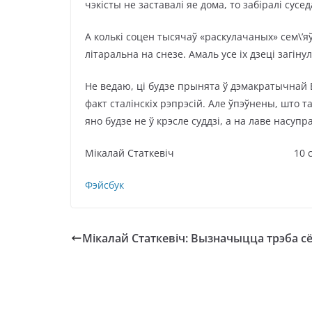
чэкісты не заставалі яе дома, то забіралі сусе
А колькі соцен тысячаў «раскулачаных» сем\’яў
літаральна на снезе. Амаль усе іх дзеці загінул
Не ведаю, ці будзе прынята ў дэмакратычнай 
факт сталінскіх рэпрэсій. Але ўпэўнены, што т
яно будзе не ў крэсле суддзі, а на лаве насупр
Мікалай Статкевіч 10 студзен
Фэйсбук
Мікалай Статкевіч: Вызначыцца трэба с