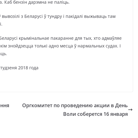
да. Каб бензін дарэмна не паліць.
 вывозілі з Беларусі ў тундру і пакідалі выжываць там
і.
Беларусі крымінальнае пакаранне для тых, хто адмаўляе
акім знойдзецца толькі адно месца ў нармальных судах. І
аць.
я 2018 года
ёння
Оргкомитет по проведению акции в День
Воли соберется 16 января