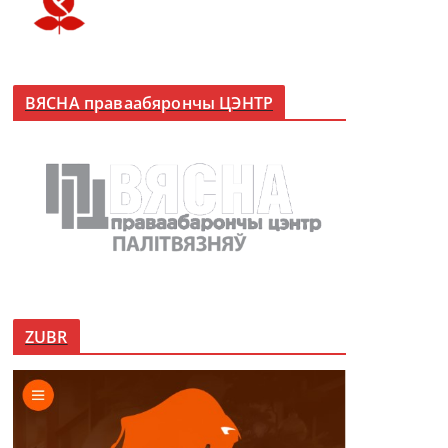
ВЯСНА праваабярончы ЦЭНТР
ZUBR