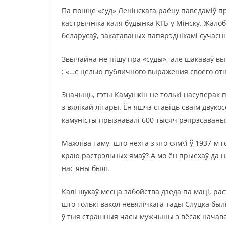
Па пошце «суд» Ленінскага раёну паведаміў п
кастрычніка каля будынка КГБ у Мінску. Жал
беларусаў, закатаваных папярэднікамі сучасны
Звычайна не пішу пра «суды», але шакаваў вы
: «…с целью публичного выражения своего от
Значыць, гэты Камушкін не толькі насу
перак п
з вялікай літары. Ён яшчэ ставіць сваім двуко
камуністы прызнавалі 600 тысяч рэпрэсаваных
Мажліва таму, што нехта з яго сям\’і ў 1937-м
краю растрэльных ямаў? А мо ён прыехаў да на
нас яны былі.
Калі шукаў месца забойства дзеда па маці, рас
што толькі вакол невялічкага тады Слуцка бы
ў тыя страшныя часы мужчыны з вёсак начавал