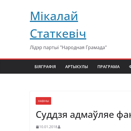
Перейти
Мікалай
к
содержимому
Статкевіч
Лідэр партыі "Народная Грамада"
БІЯГРАФІЯ
АРТЫКУЛЫ
ПРАГРАМА
НАВІНЫ
Суддзя адмаўляе фак
10.01.2018