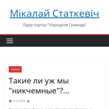
Перейти
Мікалай Статкевіч
к
содержимому
Лідэр партыі "Народная Грамада"
НАВІНЫ
Такие ли уж мы
"никчемные"?…
13.12.2011