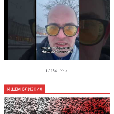
>>
»
1
/
134
ИЩЕМ БЛИЗКИХ