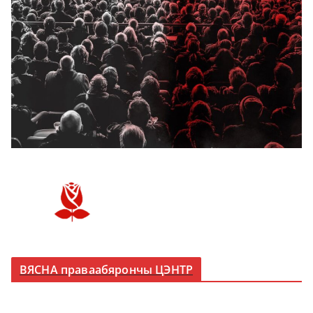
ВЯСНА праваабярончы ЦЭНТР