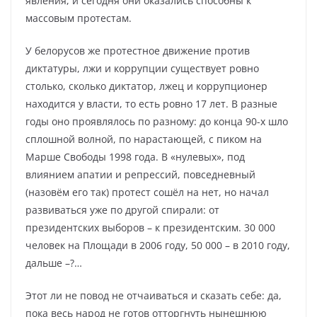
явления, и сегодня они оказались способны к
массовым протестам.
У белорусов же протестное движение против
диктатуры, лжи и коррупции существует ровно
столько, сколько диктатор, лжец и коррупционер
находится у власти, то есть ровно 17 лет. В разные
годы оно проявлялось по разному: до конца 90-х шло
сплошной волной, по нарастающей, с пиком на
Марше Свободы 1998 года. В «нулевых», под
влиянием апатии и репрессий, повседневный
(назовём его так) протест сошёл на нет, но начал
развиваться уже по другой спирали: от
президентских выборов – к президентским. 30 000
человек на Площади в 2006 году, 50 000 – в 2010 году,
дальше –?…
Этот ли не повод не отчаиваться и сказать себе: да,
пока весь народ не готов отторгнуть нынешнюю