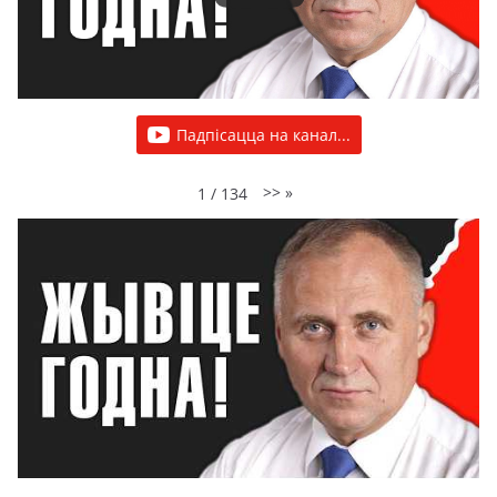
Падпісацца на канал...
>>
»
1
/
134