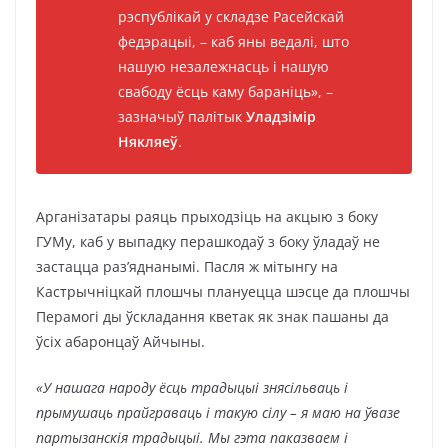
рэспублікай у складзе Расейскай
федэрацыі, – каб яны ведалі, што
нашую незалежнасць і нашую
свабоду ёсць каму бараніць», –
зазначыў палітык
Уладзімір
Някляеў
.
Арганізатары раяць прыходзіць на акцыю з боку
ГУМу, каб у выпадку перашкодаў з боку ўладаў не
застацца раз’яднанымі. Пасля ж мітынгу на
Кастрычніцкай плошчы плануецца шэсце да плошчы
Перамогі ды ўскладання кветак як знак пашаны да
ўсіх абаронцаў Айчыны.
«У нашага народу ёсць традыцыі знясільваць і
прымушаць прайграваць і такую сілу – я маю на ўвазе
партызанскія традыцыі. Мы гэта паказваем і