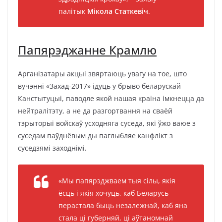
палітык
Мікола Статкевіч
.
Папярэджанне Крамлю
Арганізатары акцыі звяртаюць увагу на тое, што
вучэнні «Захад-2017» ідуць у брыво беларускай
Канстытуцыі, паводле якой нашая краіна імкнецца да
нейтралітэту, а не да разгортвання на сваёй
тэрыторыі войскаў усходняга суседа, які ўжо ваюе з
суседам паўднёвым ды паглыбляе канфлікт з
суседзямі заходнімі.
«Мы папярэджваем тыя сілы, якія
ёсць і якія хочуць, каб Беларусь
перастала быць незалежнай, каб яна
стала ці губерняй, ці аўтаномнай