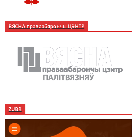
ВЯСНА праваабярончы ЦЭНТР
ZUBR