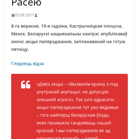
Расею
05.09.2017
8-га верасня, 19-я гадзіна, Кастрычніцкая плошча,
Менск. Беларускі нацыянальны кангрэс апублікаваў
анонс акцыі папярэджання, запланаванай на гэтую
пятніцу.
Глядзець відэа
«Дэвіз акцыі – «Вызвалім краіну з-пад
унутранай акупацыі, не дапусцім
знешняй агрэсіі». Так што адрасаты
акцыі папярэджання тут ужо вядомыя
– гэта найперш беларуская ўлада,
якая прывыкла гандляваць нашай
краінай. І мы папярэджваем яе ад
здрадніцкіх крокаў», – заявіў