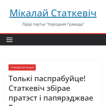
Перейти
Мікалай Статкевіч
к
содержимому
Лідэр партыі "Народная Грамада"
ГРАМАДСКАЯ АКЦЫЯ
Толькі паспрабуйце!
Статкевіч збірае
пратэст і папярэджвае