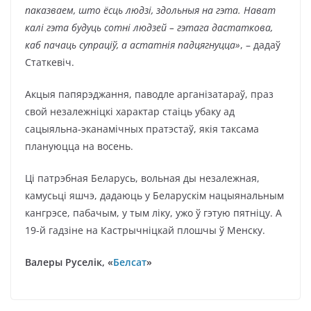
паказваем, што ёсць людзі, здольныя на гэта. Нават
калі гэта будуць сотні людзей – гэтага дастаткова,
каб пачаць супраціў, а астатнія падцягнуцца»
, – дадаў
Статкевіч.
Акцыя папярэджання, паводле арганізатараў, праз
свой незалежніцкі характар стаіць убаку ад
сацыяльна-эканамічных пратэстаў, якія таксама
плануюцца на восень.
Ці патрэбная Беларусь, вольная ды незалежная,
камусьці яшчэ, дадаюць у Беларускім нацыянальным
кангрэсе, пабачым, у тым ліку, ужо ў гэтую пятніцу. А
19-й гадзіне на Кастрычніцкай плошчы ў Менску.
Валеры Руселік, «
Белсат
»