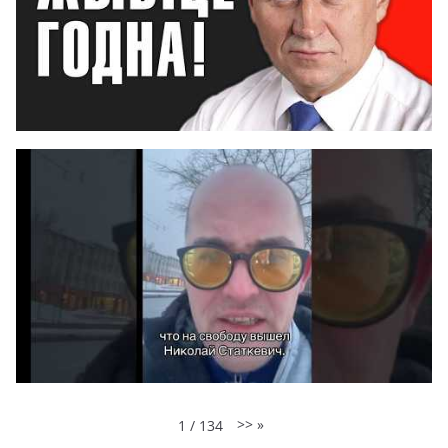
>>
»
1
/
134