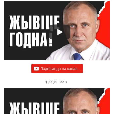
Падпісацца на канал...
>>
»
1
/
134