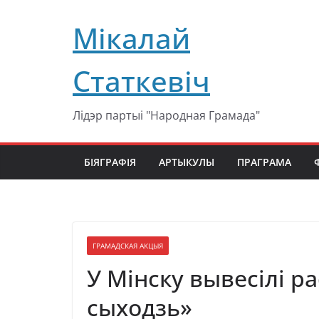
Перейти
Мікалай
к
содержимому
Статкевіч
Лідэр партыі "Народная Грамада"
БІЯГРАФІЯ
АРТЫКУЛЫ
ПРАГРАМА
ГРАМАДСКАЯ АКЦЫЯ
У Мінску вывесілі р
сыходзь»