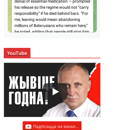
YouTube
Падпісацца на канал...