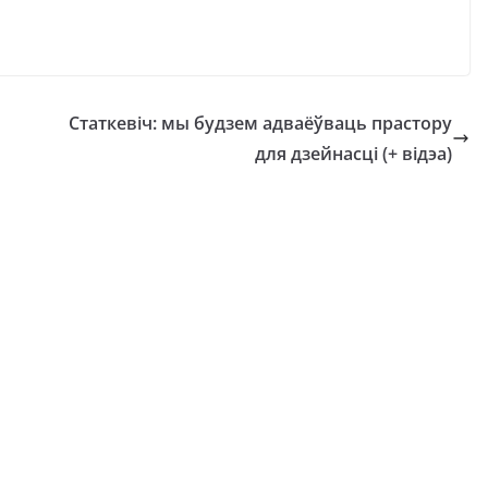
Статкевіч: мы будзем адваёўваць прастору
для дзейнасці (+ відэа)