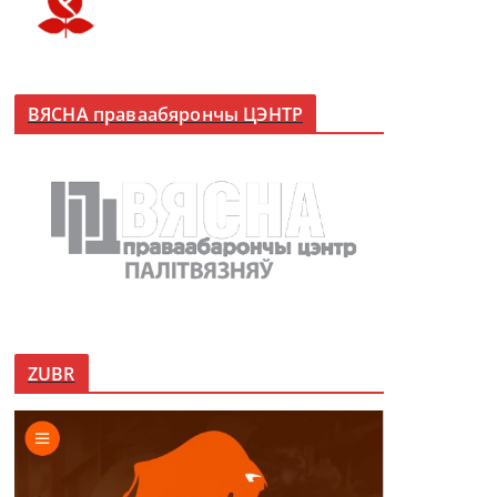
ВЯСНА праваабярончы ЦЭНТР
ZUBR