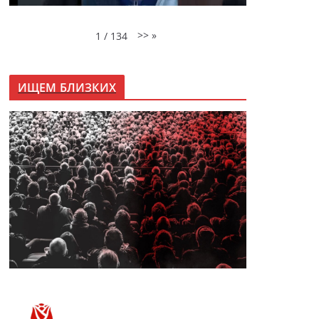
>>
»
1
/
134
ИЩЕМ БЛИЗКИХ