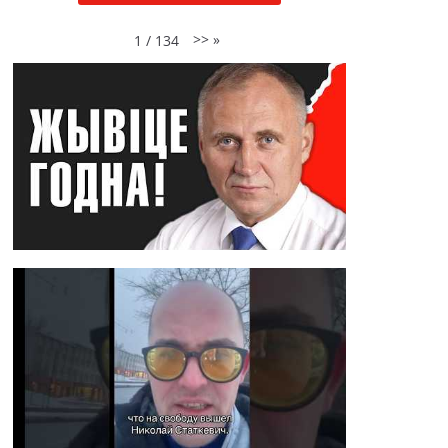
>>
»
1
/
134