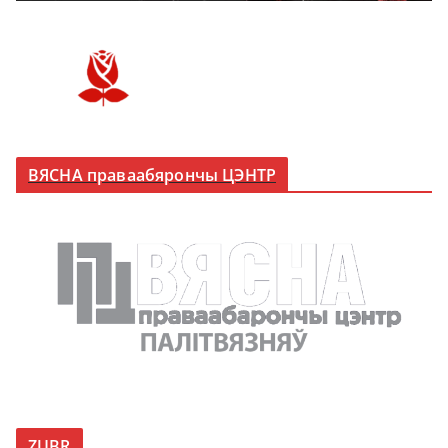
ВЯСНА праваабярончы ЦЭНТР
ZUBR