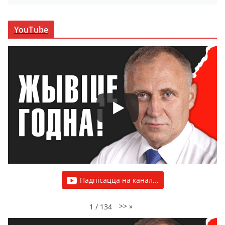
YouTube
Падпісацца на канал...
>>
»
1
/
134