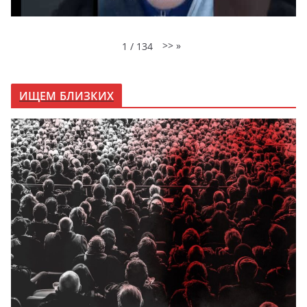
>>
»
1
/
134
ИЩЕМ БЛИЗКИХ